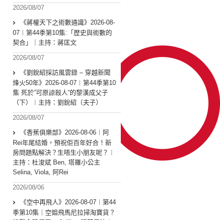
2026/08/07
《蔣權天下之術數通識》2026-08-
07︱第44季第10集:「歴史與術數的
契合」｜主持：蔣匡文
2026/08/07
《劉銳紹採訪風雲錄 – 穿越新聞
烽火50年》2026-08-07︱第44季第10
集 死於”可原諒殺人“的黎漢成父子
（下）︱主持：劉銳紹（夫子）
2026/08/07
《香蕉俱樂部》2026-08-06︱阿
Rei年尾結婚，預祝佢百年好合！新
房問題點解決？生唔生小朋友呢？︱
主持：杜浚斌 Ben, 塔羅小公主
Selina, Viola, 阿Rei
2026/08/06
《空中再飛人》2026-08-07︱第44
季第10集｜空姐飛馬尼拉掃淘寶貨？