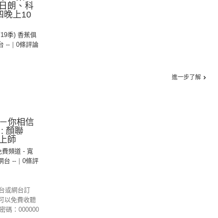
日朗、科
晚上10
第19季) 香蕉俱
台 --
|
0條評論
進一步了解
20－你相信
: 顏聯
上師
免費頻道 - 寬
 網台 --
|
0條評
港台或網台訂
可以免費收聽
密碼：000000