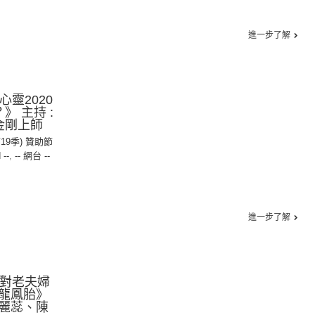
進一步了解
心靈2020
》 主持 :
金剛上師
第19季) 贊助節
 --
,
-- 網台 --
進一步了解
一對老夫婦
龍鳳胎》
麗蕊、陳