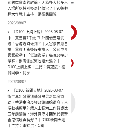
關觀眾質素的討論，因為多大片多人
入場所以特別多奇怪情況？︱90後翻
牆大作戰︱主持：梁德民團隊
2026/08/07
《D100 上綱上線》2026-08-07｜
中一買書要7千蚊 ?! 外國借書唔洗
錢！香港幾時做到？｜大富豪夜總會
捲土重來！背後股東換人，公關中介
蠢蠢欲動！「低調復業」每晚只接少
量客，到底測試緊乜嘢水溫？｜
D100上綱上線︱主持：黃冠斌、禮
賢同學、何亨
2026/08/07
《D100 新聞天地》2026-08-07｜
街工再出發重獲藝發局最新年度資
助，香港由治及興政策開始從寬？入
境數據顯示外籍人士獲港工作簽證比
五年前翻倍，海外真專才回流代表新
香港環境真轉好？｜D100新聞天地
｜主持：李錦洪、C朗