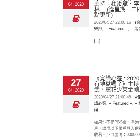
主持：杜浚斌、李
04, 2020
林 (逢星期一二四
點更新)
2020/04/27 22:00:16
|
(
樂部
,
-- Featured --
,
-- 網
[...]
《寬講心靈 : 20
27
有地獄嗎？》主持 
武，蓮花少東金剛
04, 2020
2020/04/27 21:00:48
|
#
講心靈
,
-- Featured --
,
--
論
如果你不是PBS台、香
戶，請用以下帳戶登入便
收看。戶口號碼：000000