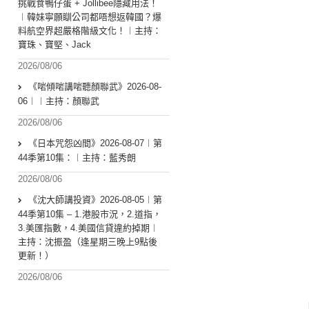
挑戰食鴨仔蛋 + Jollibee隱藏用法！
︱韓妹寧願瞓公司都唔想返韓國？爆
料航空界超嚴格階級文化！︱主持：
寶珠、寶堅、Jack
2026/08/06
《啱傾啱講啱聽顏聯武》2026-08-
06︱︱主持：顏聯武
2026/08/06
《日本咒怨凶間》2026-08-07︱第
44季第10集：︱主持：藍秀朗
2026/08/06
《沈大師講投資》2026-08-05︱第
44季第10集 – 1.港股市況，2.道指，
3.美匯指數，4.美國信貸違約掉期︱
主持：沈振盈（逢星期三晚上9點後
更新！）
2026/08/06