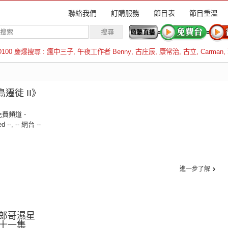
聯絡我們
訂購服務
節目表
節目重溫
D100 慶爆搜尋 :
瘋中三子
,
午夜工作者 Benny
,
古庄辰
,
康常治
,
古立
,
Carman
,
羅倫斯
鳥遷徙 II》
免費頻道 -
ed --
,
-- 網台 --
進一步了解
郎哥濕星
二十一集