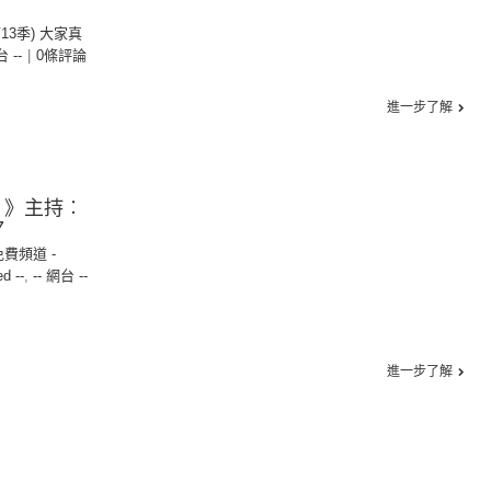
第13季) 大家真
台 --
|
0條評論
進一步了解
麵 》主持︰
7
免費頻道 -
ed --
,
-- 網台 --
進一步了解