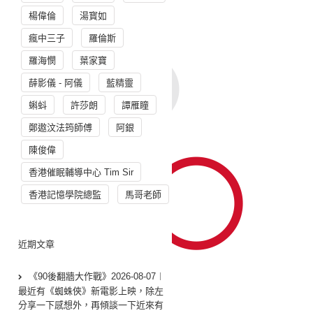
楊偉倫
湯寳如
瘋中三子
羅倫斯
羅海憫
葉家寶
薛影儀 - 阿儀
藍精靈
蝌蚪
許莎朗
譚雁瞳
鄭遨汶法筠師傅
阿銀
陳俊偉
香港催眠輔導中心 Tim Sir
香港記憶學院總監
馬哥老師
近期文章
《90後翻牆大作戰》2026-08-07︱
最近有《蜘蛛俠》新電影上映，除左
分享一下感想外，再傾談一下近來有