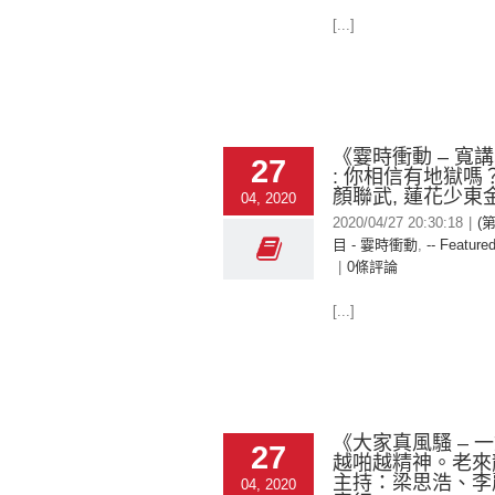
[...]
《霎時衝動 – 寬講
27
: 你相信有地獄嗎？
顏聯武, 蓮花少東
04, 2020
2020/04/27 20:30:18
|
(
目 - 霎時衝動
,
-- Featured
|
0條評論
[...]
《大家真風騷 – 
27
越啪越精神。老來
主持：梁思浩、李
04, 2020