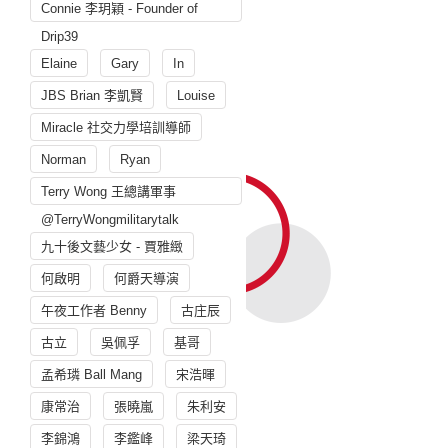
Connie 李玥穎 - Founder of
Drip39
Elaine
Gary
In
JBS Brian 李凱賢
Louise
Miracle 社交力學培訓導師
Norman
Ryan
Terry Wong 王總講軍事
@TerryWongmilitarytalk
九十後文藝少女 - 賈雅緻
何啟明
何爵天導演
午夜工作者 Benny
古庄辰
古立
吳佩孚
基哥
孟希璘 Ball Mang
宋浩暉
康常治
張曉嵐
朱利安
李錦鴻
李鑑峰
梁天琦