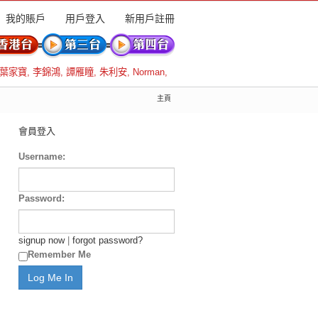
我的賬戶
用戶登入
新用戶註冊
葉家寶
,
李錦鴻
,
譚雁瞳
,
朱利安
,
Norman
,
主頁
會員登入
Username:
Password:
signup now
|
forgot password?
Remember Me