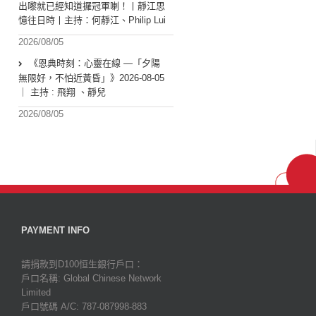
出嚟就已經知道攞冠軍喇！丨靜江思
憶往日時丨主持：何靜江、Philip Lui
2026/08/05
《恩典時刻：心靈在線 —「夕陽
無限好，不怕近黃昏」》2026-08-05
｜ 主持 : 飛翔 、靜兒
2026/08/05
PAYMENT INFO
請捐款到D100恒生銀行戶口：
戶口名稱: Global Chinese Network
Limited
戶口號碼 A/C: 787-087998-883