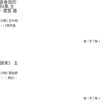
級會席的
第6集 主
、寶堅 嘉
第19季) 空中飛
--
|
1條評論
進一步了解
起頭來》 主
第19季) 贊助節
 --
,
-- 網台 --
進一步了解