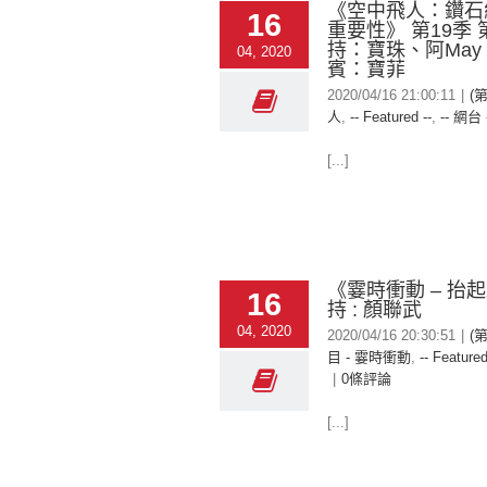
《空中飛人：鑽石
16
重要性》 第19季 
持：寶珠、阿May
04, 2020
賓：寶菲
2020/04/16 21:00:11
|
(
人
,
-- Featured --
,
-- 網台 
[...]
《霎時衝動 – 抬
16
持 : 顏聯武
04, 2020
2020/04/16 20:30:51
|
(
目 - 霎時衝動
,
-- Featured
|
0條評論
[...]