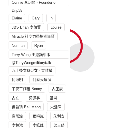
Connie 李玥穎 - Founder of
Drip39
Elaine
Gary
In
JBS Brian 李凱賢
Louise
Miracle 社交力學培訓導師
Norman
Ryan
Terry Wong 王總講軍事
@TerryWongmilitarytalk
九十後文藝少女 - 賈雅緻
何啟明
何爵天導演
午夜工作者 Benny
古庄辰
古立
吳佩孚
基哥
孟希璘 Ball Mang
宋浩暉
康常治
張曉嵐
朱利安
李錦鴻
李鑑峰
梁天琦