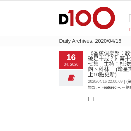
Daily Archives:
2020/04/16
《香蕉俱樂部：教
16
破足十戒？》第十
七集 主持：杜浚
04, 2020
朗、科林 (逢星
上10點更新)
2020/04/16 22:00:09
|
(
樂部
,
-- Featured --
,
-- 網
[...]