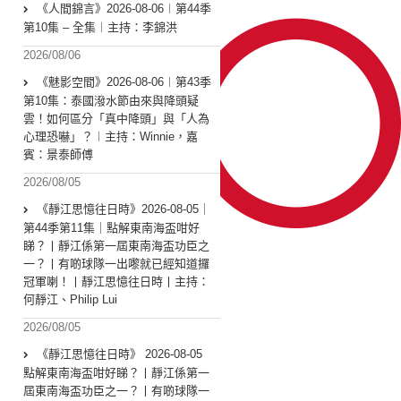
《人間錦言》2026-08-06︱第44季
第10集 – 全集︱主持：李錦洪
2026/08/06
《魅影空間》2026-08-06︱第43季
第10集：泰國潑水節由來與降頭疑
雲！如何區分「真中降頭」與「人為
心理恐嚇」？︱主持：Winnie，嘉
賓：景泰師傅
2026/08/05
《靜江思憶往日時》2026-08-05｜
第44季第11集｜點解東南海盃咁好
睇？丨靜江係第一屆東南海盃功臣之
一？丨有啲球隊一出嚟就已經知道攞
冠軍喇！丨靜江思憶往日時丨主持：
何靜江、Philip Lui
2026/08/05
《靜江思憶往日時》 2026-08-05
點解東南海盃咁好睇？丨靜江係第一
屆東南海盃功臣之一？丨有啲球隊一