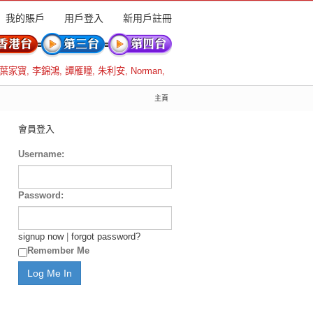
我的賬戶
用戶登入
新用戶註冊
葉家寶
,
李錦鴻
,
譚雁瞳
,
朱利安
,
Norman
,
主頁
會員登入
Username:
Password:
signup now
|
forgot password?
Remember Me