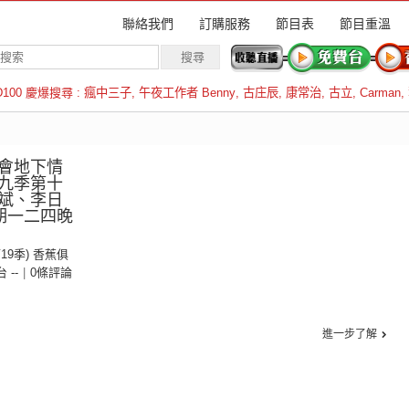
聯絡我們
訂購服務
節目表
節目重溫
D100 慶爆搜尋 :
瘋中三子
,
午夜工作者 Benny
,
古庄辰
,
康常治
,
古立
,
Carman
,
羅倫斯
會地下情
九季第十
斌、李日
期一二四晚
第19季) 香蕉俱
台 --
|
0條評論
進一步了解