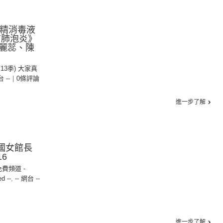
酒精消毒液
有肺泡炎》
麗蕊、陳
第13季) 大家真
台 --
|
0條評論
進一步了解
美國女館長
16
免費頻道 -
ed --
,
-- 網台 --
進一步了解