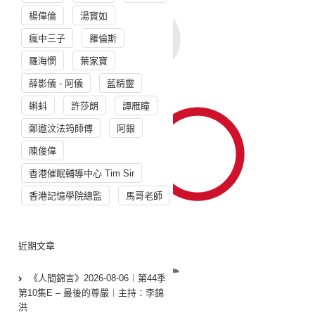
楊偉倫
湯寳如
瘋中三子
羅倫斯
羅海憫
葉家寶
薛影儀 - 阿儀
藍精靈
蝌蚪
許莎朗
譚雁瞳
鄭遨汶法筠師傅
阿銀
陳俊偉
香港催眠輔導中心 Tim Sir
香港記憶學院總監
馬哥老師
近期文章
《人間錦言》2026-08-06︱第44季
第10集E – 最後的尊嚴︱主持：李錦
洪