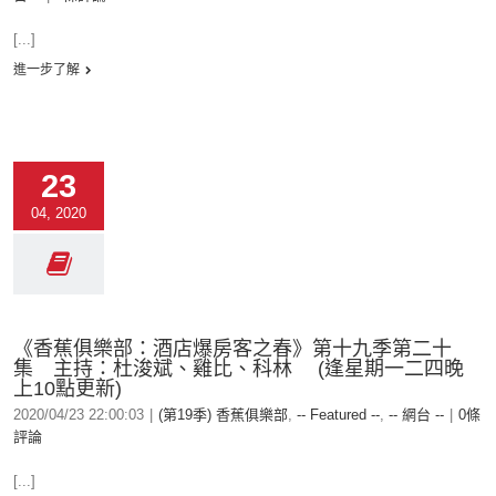
[...]
進一步了解
23
04, 2020
《香蕉俱樂部：酒店爆房客之春》第十九季第二十
集 主持：杜浚斌、雞比、科林 (逢星期一二四晚
上10點更新)
2020/04/23 22:00:03
|
(第19季) 香蕉俱樂部
,
-- Featured --
,
-- 網台 --
|
0條
評論
[...]