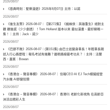
2026/08/07
《恩典時刻：聖樂漫遊》2026年8月07日 主持：以諾
2026/08/07
《後生友聚》2026-08-07︱【第272集】《蜘蛛俠：英雄重生》絕對主
觀 觀後感（少少劇透）！Tom Holland 版本以來 最似漫畫、最好睇嘅一
集！｜主持：Jack、諾少
2026/08/07
《巴膠不敗》2026-08-07︱(第151集) 由巴士迷變身車長！年輕車長親
述入行心路歷程｜報名考試有幾難？邊啲路線最考功夫？︱主持：法蘭
西，嘉賓︰Bowan
2026/08/07
《香港台 – 聲音專欄》 2026-08-07｜ 信報CEO AI EJ Tech模擬經營
汽水機 AI即變狡猾
2026/08/07
《香港台 – 聲音專欄》 2026-08-07｜ 香港01 老齡化新視角 在高齡亞
洲活出精彩人生
2026/08/07