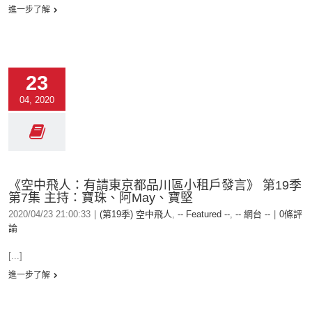
進一步了解
23
04, 2020
《空中飛人：有請東京都品川區小租戶發言》 第19季
第7集 主持：寶珠、阿May、寶堅
2020/04/23 21:00:33
|
(第19季) 空中飛人
,
-- Featured --
,
-- 網台 --
|
0條評
論
[...]
進一步了解