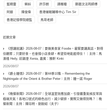
藍精靈
蝌蚪
許莎朗
譚雁瞳
鄭遨汶法筠師傅
阿銀
陳俊偉
香港催眠輔導中心 Tim Sir
香港記憶學院總監
馬哥老師
近期文章
《想講就講》2026-08-07｜要做美食家 Foodie，最緊要講真話，對得
住觀眾；只要好食，也會撐小店食肆，希望佢哋能捱得住！｜主持：馬
溱禧 Heily, 莊韻澄 Xenia, 嘉賓：雅軒 Kinki
2026/08/07
《爵士鍾情》2026-08-07︱第44季10集 – Remembering the
Nightingale of the Orient & Brother Peter︱主持：鍾一諾 Roger
2026/08/07
《晚餐新聞》2026-08-07｜全球溫室效應加劇，引發嚴重氣候反常與
極端天氣！各地口號式的綠色出行、減少碳排，實際又做得到嗎？｜晚
餐新聞｜主持：陳珏明、劉銳紹（夫子）