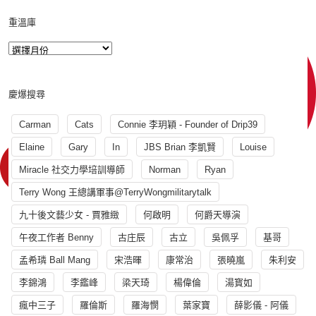
重溫庫
慶爆搜尋
Carman
Cats
Connie 李玥穎 - Founder of Drip39
Elaine
Gary
In
JBS Brian 李凱賢
Louise
Miracle 社交力學培訓導師
Norman
Ryan
Terry Wong 王總講軍事@TerryWongmilitarytalk
九十後文藝少女 - 賈雅緻
何啟明
何爵天導演
午夜工作者 Benny
古庄辰
古立
吳佩孚
基哥
孟希璘 Ball Mang
宋浩暉
康常治
張曉嵐
朱利安
李錦鴻
李鑑峰
梁天琦
楊偉倫
湯寳如
瘋中三子
羅倫斯
羅海憫
葉家寶
薛影儀 - 阿儀