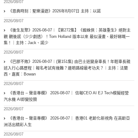
2026/08/07
《恩典時刻：聖樂漫遊》2026年8月07日 主持：以諾
2026/08/07
《後生友聚》2026-08-07︱【第272集】《蜘蛛俠：英雄重生》絕對主
觀 觀後感（少少劇透）！Tom Holland 版本以來 最似漫畫、最好睇嘅一
集！｜主持：Jack、諾少
2026/08/07
《巴膠不敗》2026-08-07︱(第151集) 由巴士迷變身車長！年輕車長親
述入行心路歷程｜報名考試有幾難？邊啲路線最考功夫？︱主持：法蘭
西，嘉賓︰Bowan
2026/08/07
《香港台 – 聲音專欄》 2026-08-07｜ 信報CEO AI EJ Tech模擬經營
汽水機 AI即變狡猾
2026/08/07
《香港台 – 聲音專欄》 2026-08-07｜ 香港01 老齡化新視角 在高齡亞
洲活出精彩人生
2026/08/07