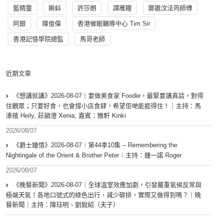
藍精靈
蝌蚪
許莎朗
譚雁瞳
鄭遨汶法筠師傅
阿銀
陳俊偉
香港催眠輔導中心 Tim Sir
香港記憶學院總監
馬哥老師
近期文章
《想講就講》2026-08-07｜要做美食家 Foodie，最緊要講真話，對得
住觀眾；只要好食，也會撐小店食肆，希望佢哋能捱得住！｜主持：馬
溱禧 Heily, 莊韻澄 Xenia, 嘉賓：雅軒 Kinki
2026/08/07
《爵士鍾情》2026-08-07︱第44季10集 – Remembering the
Nightingale of the Orient & Brother Peter︱主持：鍾一諾 Roger
2026/08/07
《晚餐新聞》2026-08-07｜全球溫室效應加劇，引發嚴重氣候反常與
極端天氣！各地口號式的綠色出行、減少碳排，實際又做得到嗎？｜晚
餐新聞｜主持：陳珏明、劉銳紹（夫子）