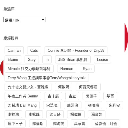
重溫庫
慶爆搜尋
Carman
Cats
Connie 李玥穎 - Founder of Drip39
Elaine
Gary
In
JBS Brian 李凱賢
Louise
Miracle 社交力學培訓導師
Norman
Ryan
Terry Wong 王總講軍事@TerryWongmilitarytalk
九十後文藝少女 - 賈雅緻
何啟明
何爵天導演
午夜工作者 Benny
古庄辰
古立
吳佩孚
基哥
孟希璘 Ball Mang
宋浩暉
康常治
張曉嵐
朱利安
李錦鴻
李鑑峰
梁天琦
楊偉倫
湯寳如
瘋中三子
羅倫斯
羅海憫
葉家寶
薛影儀 - 阿儀