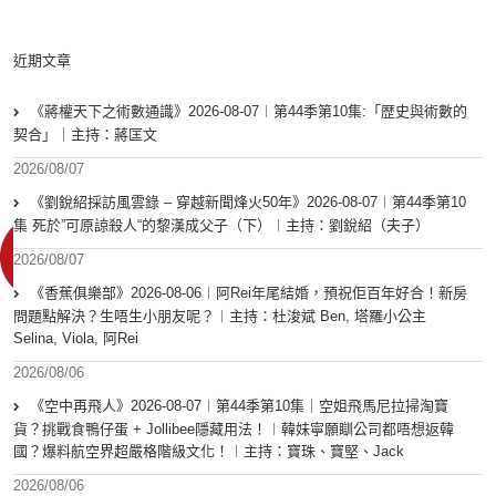
近期文章
《蔣權天下之術數通識》2026-08-07︱第44季第10集:「歴史與術數的
契合」｜主持：蔣匡文
2026/08/07
《劉銳紹採訪風雲錄 – 穿越新聞烽火50年》2026-08-07︱第44季第10
集 死於”可原諒殺人“的黎漢成父子（下）︱主持：劉銳紹（夫子）
2026/08/07
《香蕉俱樂部》2026-08-06︱阿Rei年尾結婚，預祝佢百年好合！新房
問題點解決？生唔生小朋友呢？︱主持：杜浚斌 Ben, 塔羅小公主
Selina, Viola, 阿Rei
2026/08/06
《空中再飛人》2026-08-07︱第44季第10集｜空姐飛馬尼拉掃淘寶
貨？挑戰食鴨仔蛋 + Jollibee隱藏用法！︱韓妹寧願瞓公司都唔想返韓
國？爆料航空界超嚴格階級文化！︱主持：寶珠、寶堅、Jack
2026/08/06