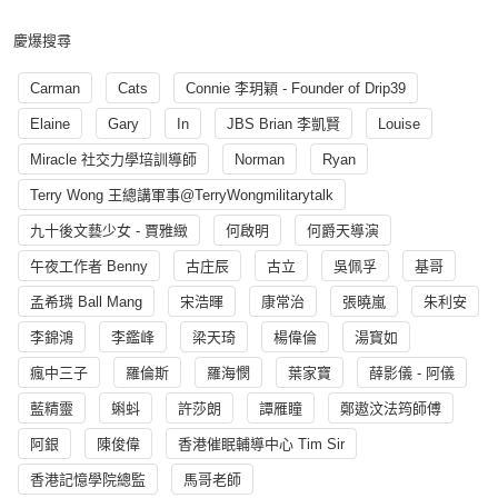
慶爆搜尋
Carman
Cats
Connie 李玥穎 - Founder of Drip39
Elaine
Gary
In
JBS Brian 李凱賢
Louise
Miracle 社交力學培訓導師
Norman
Ryan
Terry Wong 王總講軍事@TerryWongmilitarytalk
九十後文藝少女 - 賈雅緻
何啟明
何爵天導演
午夜工作者 Benny
古庄辰
古立
吳佩孚
基哥
孟希璘 Ball Mang
宋浩暉
康常治
張曉嵐
朱利安
李錦鴻
李鑑峰
梁天琦
楊偉倫
湯寳如
瘋中三子
羅倫斯
羅海憫
葉家寶
薛影儀 - 阿儀
藍精靈
蝌蚪
許莎朗
譚雁瞳
鄭遨汶法筠師傅
阿銀
陳俊偉
香港催眠輔導中心 Tim Sir
香港記憶學院總監
馬哥老師