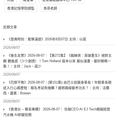
香港記憶學院總監
馬哥老師
近期文章
《恩典時刻：聖樂漫遊》2026年8月07日 主持：以諾
2026/08/07
《後生友聚》2026-08-07︱【第272集】《蜘蛛俠：英雄重生》絕對主
觀 觀後感（少少劇透）！Tom Holland 版本以來 最似漫畫、最好睇嘅一
集！｜主持：Jack、諾少
2026/08/07
《巴膠不敗》2026-08-07︱(第151集) 由巴士迷變身車長！年輕車長親
述入行心路歷程｜報名考試有幾難？邊啲路線最考功夫？︱主持：法蘭
西，嘉賓︰Bowan
2026/08/07
《香港台 – 聲音專欄》 2026-08-07｜ 信報CEO AI EJ Tech模擬經營
汽水機 AI即變狡猾