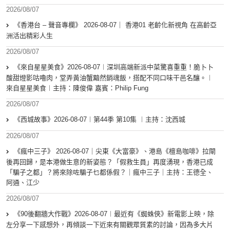
2026/08/07
《香港台 – 聲音專欄》 2026-08-07｜ 香港01 老齡化新視角 在高齡亞
洲活出精彩人生
2026/08/07
《來自星星美食》2026-08-07︱深圳高端新派中菜驚喜重重！脆卜卜
酸甜燈影咕嚕肉，堂弄黃油蟹黯然銷魂飯，搭配不同口味干邑名釀。︱
來自星星美食︱主持：陳俊偉 嘉賓：Philip Fung
2026/08/07
《西城故事》2026-08-07︱第44季 第10集 ︱主持：沈西城
2026/08/07
《瘋中三子》 2026-08-07｜尖東《大富豪》、港島《檀島咖啡》拉閘
後再回歸，是本港做生意的新姿態？「假救生員」再度湧現，香港已成
「騙子之都」？將來除咗騙子乜都係假？｜瘋中三子｜主持：王德全、
阿通、江少
2026/08/07
《90後翻牆大作戰》2026-08-07︱最近有《蜘蛛俠》新電影上映，除
左分享一下感想外，再傾談一下近來有關觀眾質素的討論，因為多大片