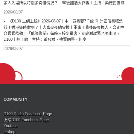
多人入場所以特別多奇怪情況？︱90後翻牆大作戰︱主持：梁德民團隊
2026/08/07
《D100 上綱上線》2026-08-07｜中一買書要7千蚊 ?! 外國借書唔洗
錢！香港幾時做到？｜大富豪夜總會捲土重來！背後股東換人，公關中
介蠢蠢欲動！「低調復業」每晚只接少量客，到底測試緊乜嘢水溫？｜
D100上綱上線︱主持：黃冠斌、禮賢同學、何亨
2026/08/07
COMMUNITY
D100 Radio Facebook Page
上環D100 Facebook Page
Youtube
e-shop