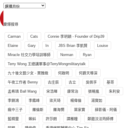
慶爆搜尋
Carman
Cats
Connie 李玥穎 - Founder of Drip39
Elaine
Gary
In
JBS Brian 李凱賢
Louise
Miracle 社交力學培訓導師
Norman
Ryan
Terry Wong 王總講軍事@TerryWongmilitarytalk
九十後文藝少女 - 賈雅緻
何啟明
何爵天導演
午夜工作者 Benny
古庄辰
古立
吳佩孚
基哥
孟希璘 Ball Mang
宋浩暉
康常治
張曉嵐
朱利安
李錦鴻
李鑑峰
梁天琦
楊偉倫
湯寳如
瘋中三子
羅倫斯
羅海憫
葉家寶
薛影儀 - 阿儀
藍精靈
蝌蚪
許莎朗
譚雁瞳
鄭遨汶法筠師傅
阿銀
陳俊偉
香港催眠輔導中心 Tim Sir