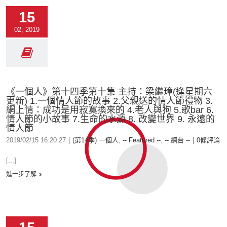
15
02, 2019
《一個人》第十四季第十集 主持：梁繼璋(逢星期六
更新) 1.一個情人節的故事 2.父親送的情人節禮物 3.
網上情：成功是用寂寞換來的 4.老人與狗 5.歌bar 6.
情人節的小故事 7.生命的水源 8. 改變世界 9. 永遠的
情人節
2019/02/15 16:20:27
|
(第14季) 一個人
,
-- Featured --
,
-- 網台 --
|
0條評論
[...]
進一步了解