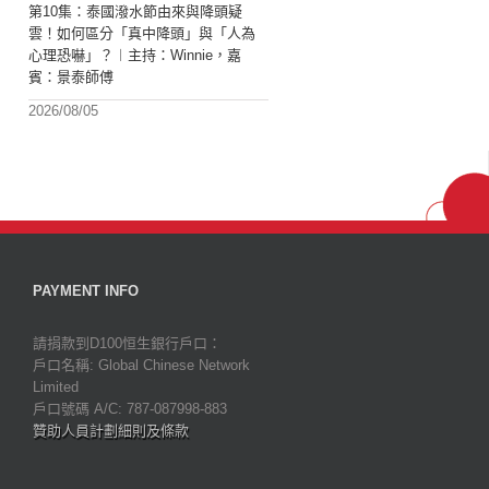
第10集：泰國潑水節由來與降頭疑
雲！如何區分「真中降頭」與「人為
心理恐嚇」？︱主持：Winnie，嘉
賓：景泰師傅
2026/08/05
PAYMENT INFO
請捐款到D100恒生銀行戶口：
戶口名稱: Global Chinese Network
Limited
戶口號碼 A/C: 787-087998-883
贊助人員計劃細則及條款