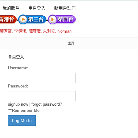
我的賬戶
用戶登入
新用戶註冊
葉家寶
,
李錦鴻
,
譚雁瞳
,
朱利安
,
Norman
,
主頁
會員登入
Username:
Password:
signup now
|
forgot password?
Remember Me