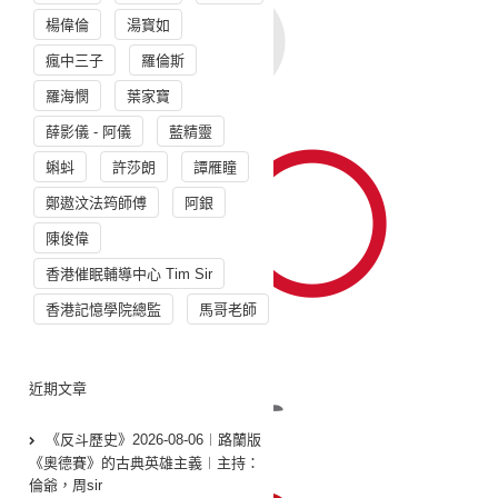
楊偉倫
湯寳如
瘋中三子
羅倫斯
羅海憫
葉家寶
薛影儀 - 阿儀
藍精靈
蝌蚪
許莎朗
譚雁瞳
鄭遨汶法筠師傅
阿銀
陳俊偉
香港催眠輔導中心 Tim Sir
香港記憶學院總監
馬哥老師
近期文章
《反斗歷史》2026-08-06︱路蘭版
《奧德賽》的古典英雄主義︱主持：
倫爺，周sir