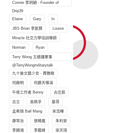
Connie 李玥穎 - Founder of
Drip39
Elaine
Gary
In
JBS Brian 李凱賢
Louise
Miracle 社交力學培訓導師
Norman
Ryan
Terry Wong 王總講軍事
@TerryWongmilitarytalk
九十後文藝少女 - 賈雅緻
何啟明
何爵天導演
午夜工作者 Benny
古庄辰
古立
吳佩孚
基哥
孟希璘 Ball Mang
宋浩暉
康常治
張曉嵐
朱利安
李錦鴻
李鑑峰
梁天琦