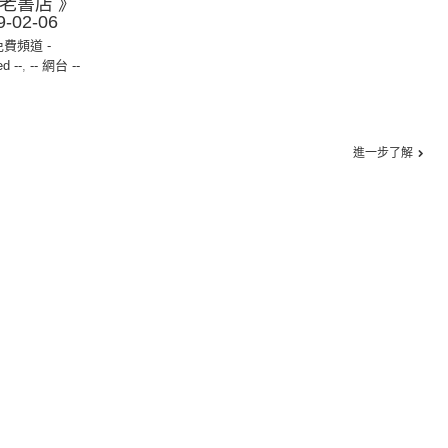
敦老書店 》
02-06
免費頻道 -
ed --
,
-- 網台 --
進一步了解