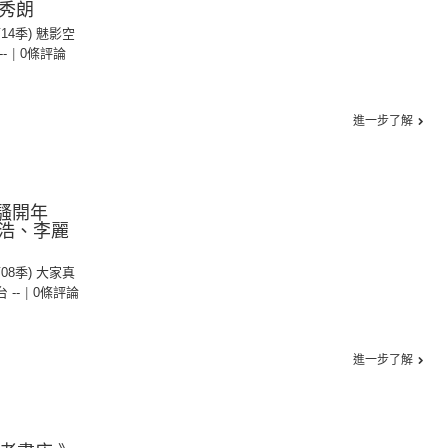
藍秀朗
第14季) 魅影空
--
|
0條評論
進一步了解
風騷開年
浩、李麗
第08季) 大家真
台 --
|
0條評論
進一步了解