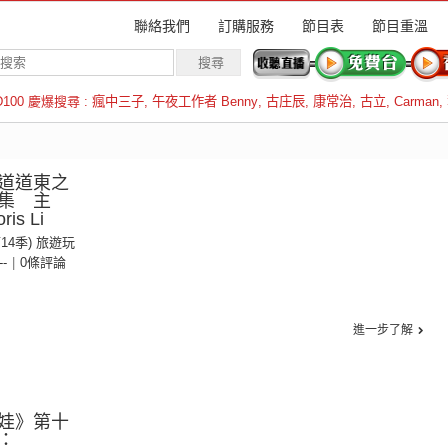
聯絡我們
訂購服務
節目表
節目重溫
D100 慶爆搜尋 :
瘋中三子
,
午夜工作者 Benny
,
古庄辰
,
康常治
,
古立
,
Carman
,
羅倫斯
道道東之
集 主
s Li
第14季) 旅遊玩
--
|
0條評論
進一步了解
娃》第十
：