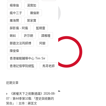
楊偉倫
湯寳如
瘋中三子
羅倫斯
羅海憫
葉家寶
薛影儀 - 阿儀
藍精靈
蝌蚪
許莎朗
譚雁瞳
鄭遨汶法筠師傅
阿銀
陳俊偉
香港催眠輔導中心 Tim Sir
香港記憶學院總監
馬哥老師
近期文章
《蔣權天下之術數通識》2026-08-
07︱第44季第10集:「歴史與術數的
契合」｜主持：蔣匡文