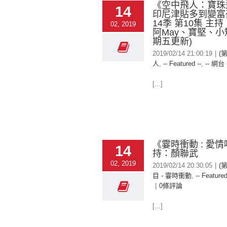
《空中飛人：寶珠
14
印尼津貼多到變富豪
14季 第10集 主
02, 2019
阿May、寶堅、小
期五更新)
2019/02/14 21:00:19
|
(
人
,
-- Featured --
,
-- 網台 
[...]
《霎時衝動 : 愛情
14
持：顏聯武
02, 2019
2019/02/14 20:30:05
|
(
目 - 霎時衝動
,
-- Featured
|
0條評論
[...]