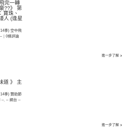
飛完一轉
??》 第
持：寶珠、
矮人 (逢星
第14季) 空中飛
--
|
0條評論
進一步了解
味道 》 主
第14季) 贊助節
 --
,
-- 網台 --
進一步了解