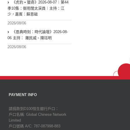
《虎豹 • 獵奇》2026-08-07︱第44
季10集：御用闊太演員︱主持：江
少，嘉賓：蘇恩磁
2026/08/06
《恩典時刻：時代論壇》2026-08-
06 主持： 羅民威、陳珏明
2026/08/06
PAYMENT INFO
請捐款到D100恒生銀行戶口：
戶口名稱: Global Chinese Network
Limited
戶口號碼 A/C: 787-087998-883