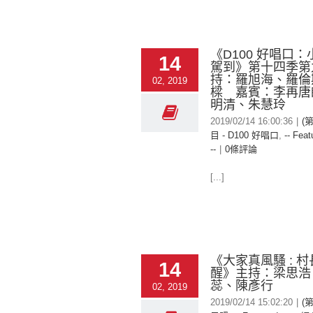
《D100 好唱口
14
駕到》第十四季
持：羅旭海、羅倫
02, 2019
樑 嘉賓：李再唐
明清、朱慧玲
2019/02/14 16:00:36
|
(
目 - D100 好唱口
,
-- Feat
--
|
0條評論
[...]
《大家真風騷 : 
14
醒》主持：梁思浩
蕊、陳彥行
02, 2019
2019/02/14 15:02:20
|
(