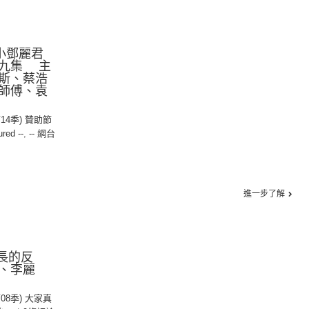
：小鄧麗君
第九集 主
斯、蔡浩
師傅、袁
第14季) 贊助節
ured --
,
-- 網台
進一步了解
村長的反
、李麗
第08季) 大家真