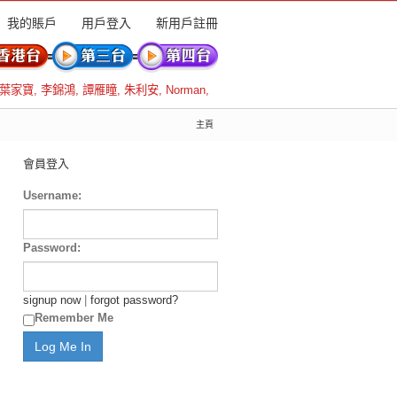
我的賬戶
用戶登入
新用戶註冊
葉家寶
,
李錦鴻
,
譚雁瞳
,
朱利安
,
Norman
,
主頁
會員登入
Username:
Password:
signup now
|
forgot password?
Remember Me