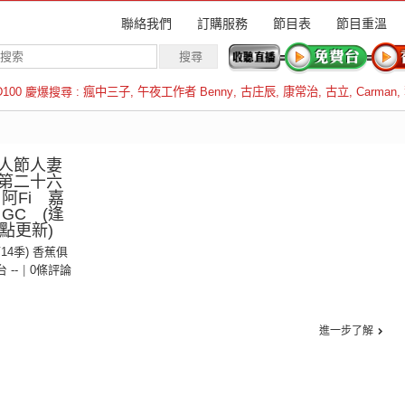
聯絡我們
訂購服務
節目表
節目重溫
D100 慶爆搜尋 :
瘋中三子
,
午夜工作者 Benny
,
古庄辰
,
康常治
,
古立
,
Carman
,
羅倫斯
人節人妻
第二十六
阿Fi 嘉
、GC (逢
點更新)
第14季) 香蕉俱
台 --
|
0條評論
進一步了解