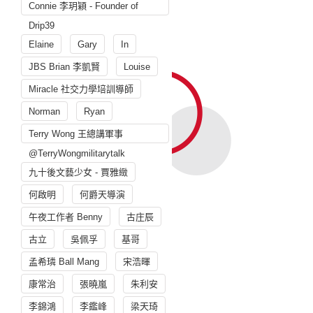
Connie 李玥穎 - Founder of
Drip39
Elaine
Gary
In
JBS Brian 李凱賢
Louise
Miracle 社交力學培訓導師
Norman
Ryan
Terry Wong 王總講軍事
@TerryWongmilitarytalk
九十後文藝少女 - 賈雅緻
何啟明
何爵天導演
午夜工作者 Benny
古庄辰
古立
吳佩孚
基哥
孟希璘 Ball Mang
宋浩暉
康常治
張曉嵐
朱利安
李錦鴻
李鑑峰
梁天琦