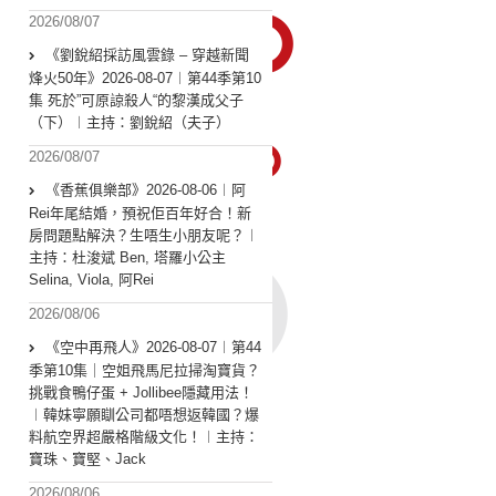
2026/08/07
《劉銳紹採訪風雲錄 – 穿越新聞
烽火50年》2026-08-07︱第44季第10
集 死於”可原諒殺人“的黎漢成父子
（下）︱主持：劉銳紹（夫子）
2026/08/07
《香蕉俱樂部》2026-08-06︱阿
Rei年尾結婚，預祝佢百年好合！新
房問題點解決？生唔生小朋友呢？︱
主持：杜浚斌 Ben, 塔羅小公主
Selina, Viola, 阿Rei
2026/08/06
《空中再飛人》2026-08-07︱第44
季第10集｜空姐飛馬尼拉掃淘寶貨？
挑戰食鴨仔蛋 + Jollibee隱藏用法！
︱韓妹寧願瞓公司都唔想返韓國？爆
料航空界超嚴格階級文化！︱主持：
寶珠、寶堅、Jack
2026/08/06