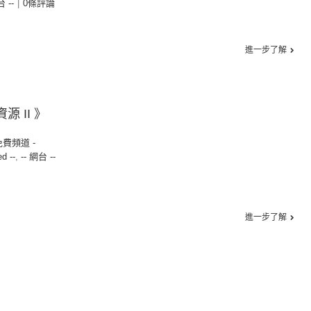
台 --
|
0條評論
進一步了解
源 II 》
免費頻道 -
ed --
,
-- 網台 --
進一步了解