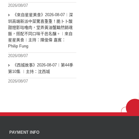
2026/08/07
《來自星星美食》2026-08-07︱深
圳高端新派中菜驚喜重重！脆卜卜酸
甜燈影咕嚕肉，堂弄黃油蟹黯然銷魂
飯，搭配不同口味干邑名釀。︱來自
星星美食︱主持：陳俊偉 嘉賓：
Philip Fung
2026/08/07
《西城故事》2026-08-07︱第44季
第10集 ︱主持：沈西城
2026/08/07
PAYMENT INFO