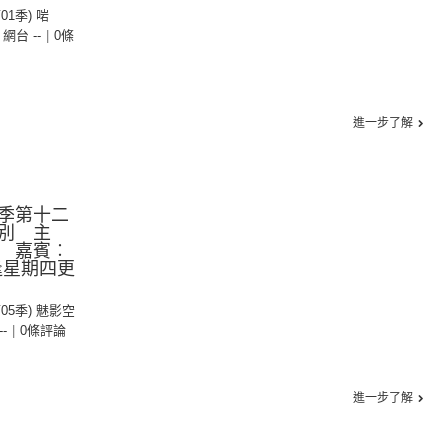
第01季) 啱
- 網台 --
|
0條
進一步了解
季第十二
別 主
ty 嘉賓︰
逢星期四更
第05季) 魅影空
--
|
0條評論
進一步了解