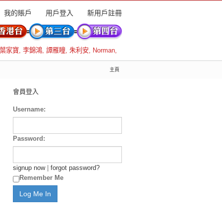
我的賬戶
用戶登入
新用戶註冊
葉家寶
,
李錦鴻
,
譚雁瞳
,
朱利安
,
Norman
,
主頁
會員登入
Username:
Password:
signup now
|
forgot password?
Remember Me