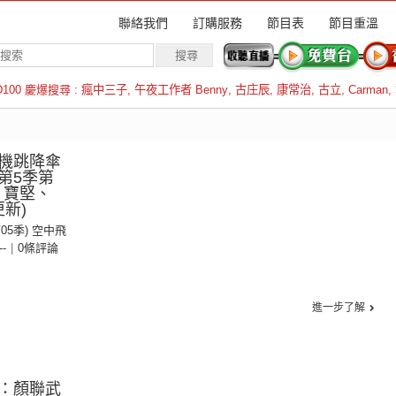
聯絡我們
訂購服務
節目表
節目重溫
D100 慶爆搜尋 :
瘋中三子
,
午夜工作者 Benny
,
古庄辰
,
康常治
,
古立
,
Carman
,
羅倫斯
機跳降傘
第5季第
、寶堅、
更新)
第05季) 空中飛
--
|
0條評論
進一步了解
：顏聯武