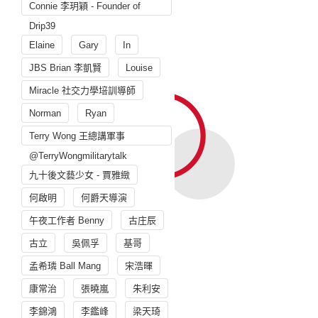
Connie 李玥穎 - Founder of
Drip39
Elaine
Gary
In
JBS Brian 李凱賢
Louise
Miracle 社交力學培訓導師
Norman
Ryan
Terry Wong 王總講軍事
@TerryWongmilitarytalk
九十後文藝少女 - 賈雅緻
何啟明
何爵天導演
午夜工作者 Benny
古庄辰
古立
吳佩孚
基哥
孟希璘 Ball Mang
宋浩暉
康常治
張曉嵐
朱利安
李錦鴻
李鑑峰
梁天琦