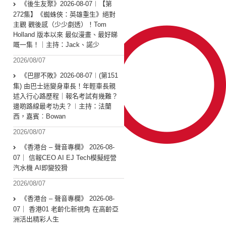
《後生友聚》2026-08-07︱【第
272集】《蜘蛛俠：英雄重生》絕對
主觀 觀後感（少少劇透）！Tom
Holland 版本以來 最似漫畫、最好睇
嘅一集！｜主持：Jack、諾少
2026/08/07
《巴膠不敗》2026-08-07︱(第151
集) 由巴士迷變身車長！年輕車長親
述入行心路歷程｜報名考試有幾難？
邊啲路線最考功夫？︱主持：法蘭
西，嘉賓︰Bowan
2026/08/07
《香港台 – 聲音專欄》 2026-08-
07｜ 信報CEO AI EJ Tech模擬經營
汽水機 AI即變狡猾
2026/08/07
《香港台 – 聲音專欄》 2026-08-
07｜ 香港01 老齡化新視角 在高齡亞
洲活出精彩人生