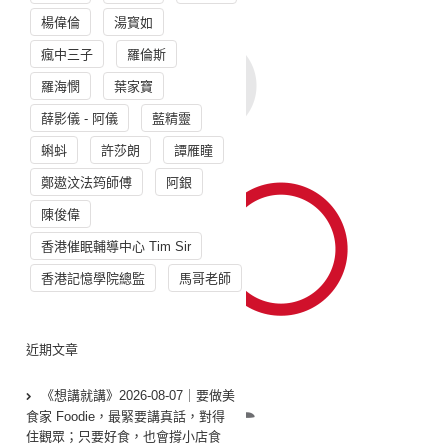
楊偉倫
湯寳如
瘋中三子
羅倫斯
羅海憫
葉家寶
薛影儀 - 阿儀
藍精靈
蝌蚪
許莎朗
譚雁瞳
鄭遨汶法筠師傅
阿銀
陳俊偉
香港催眠輔導中心 Tim Sir
香港記憶學院總監
馬哥老師
近期文章
《想講就講》2026-08-07｜要做美
食家 Foodie，最緊要講真話，對得
住觀眾；只要好食，也會撐小店食