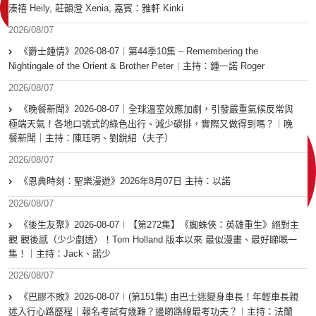
溱禧 Heily, 莊韻澄 Xenia, 嘉賓：雅軒 Kinki
2026/08/07
《爵士鍾情》2026-08-07︱第44季10集 – Remembering the
Nightingale of the Orient & Brother Peter︱主持：鍾一諾 Roger
2026/08/07
《晚餐新聞》2026-08-07｜全球溫室效應加劇，引發嚴重氣候反常與
極端天氣！各地口號式的綠色出行、減少碳排，實際又做得到嗎？｜晚
餐新聞｜主持：陳珏明、劉銳紹（夫子）
2026/08/07
《恩典時刻：聖樂漫遊》2026年8月07日 主持：以諾
2026/08/07
《後生友聚》2026-08-07︱【第272集】《蜘蛛俠：英雄重生》絕對主
觀 觀後感（少少劇透）！Tom Holland 版本以來 最似漫畫、最好睇嘅一
集！｜主持：Jack、諾少
2026/08/07
《巴膠不敗》2026-08-07︱(第151集) 由巴士迷變身車長！年輕車長親
述入行心路歷程｜報名考試有幾難？邊啲路線最考功夫？︱主持：法蘭