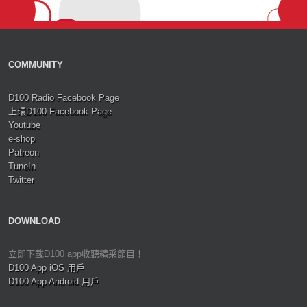
COMMUNITY
D100 Radio Facebook Page
上環D100 Facebook Page
Youtube
e-shop
Patreon
TuneIn
Twitter
DOWNLOAD
立即下載D100 app收聽精采節目！
D100 App iOS 用戶
D100 App Android 用戶