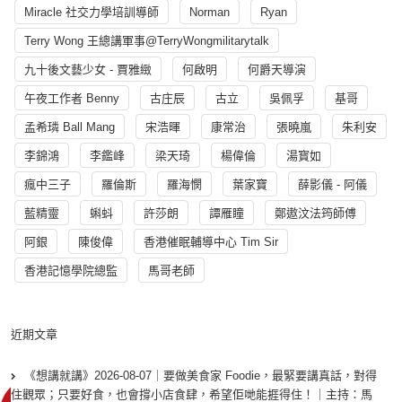
Miracle 社交力學培訓導師
Norman
Ryan
Terry Wong 王總講軍事@TerryWongmilitarytalk
九十後文藝少女 - 賈雅緻
何啟明
何爵天導演
午夜工作者 Benny
古庄辰
古立
吳佩孚
基哥
孟希璘 Ball Mang
宋浩暉
康常治
張曉嵐
朱利安
李錦鴻
李鑑峰
梁天琦
楊偉倫
湯寳如
瘋中三子
羅倫斯
羅海憫
葉家寶
薛影儀 - 阿儀
藍精靈
蝌蚪
許莎朗
譚雁瞳
鄭遨汶法筠師傅
阿銀
陳俊偉
香港催眠輔導中心 Tim Sir
香港記憶學院總監
馬哥老師
近期文章
《想講就講》2026-08-07｜要做美食家 Foodie，最緊要講真話，對得
住觀眾；只要好食，也會撐小店食肆，希望佢哋能捱得住！｜主持：馬