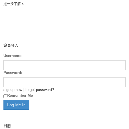
進一步了解
會員登入
Username:
Password:
signup now
|
forgot password?
Remember Me
日曆