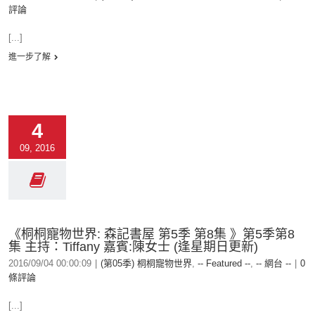
評論
[...]
進一步了解
4
09, 2016
《桐桐寵物世界: 森記書屋 第5季 第8集 》第5季第8
集 主持：Tiffany 嘉賓:陳女士 (逢星期日更新)
2016/09/04 00:00:09
|
(第05季) 桐桐寵物世界
,
-- Featured --
,
-- 網台 --
|
0
條評論
[...]