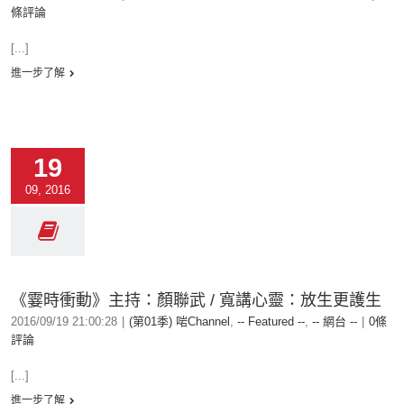
條評論
[...]
進一步了解
19
09, 2016
《霎時衝動》主持：顏聯武 / 寬講心靈：放生更護生
2016/09/19 21:00:28
|
(第01季) 啱Channel
,
-- Featured --
,
-- 網台 --
|
0條
評論
[...]
進一步了解