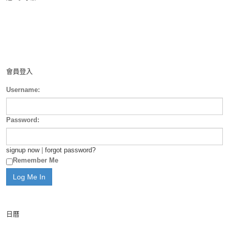
會員登入
Username:
Password:
signup now
|
forgot password?
Remember Me
日曆