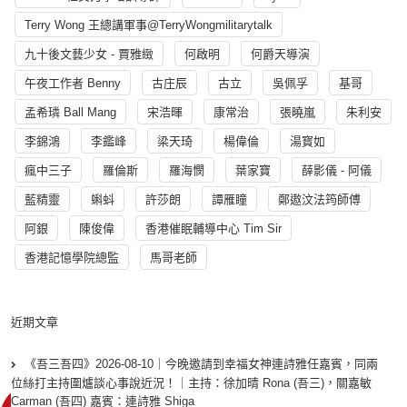
Terry Wong 王總講軍事@TerryWongmilitarytalk
九十後文藝少女 - 賈雅緻
何啟明
何爵天導演
午夜工作者 Benny
古庄辰
古立
吳佩孚
基哥
孟希璘 Ball Mang
宋浩暉
康常治
張曉嵐
朱利安
李錦鴻
李鑑峰
梁天琦
楊偉倫
湯寳如
瘋中三子
羅倫斯
羅海憫
葉家寶
薛影儀 - 阿儀
藍精靈
蝌蚪
許莎朗
譚雁瞳
鄭遨汶法筠師傅
阿銀
陳俊偉
香港催眠輔導中心 Tim Sir
香港記憶學院總監
馬哥老師
近期文章
《吾三吾四》2026-08-10｜今晚邀請到幸福女神連詩雅任嘉賓，同兩
位絲打主持圍爐談心事說近況！｜主持：徐加晴 Rona (吾三)，關嘉敏
Carman (吾四) 嘉賓：連詩雅 Shiga