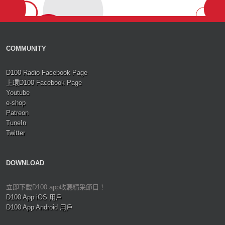
COMMUNITY
D100 Radio Facebook Page
上環D100 Facebook Page
Youtube
e-shop
Patreon
TuneIn
Twitter
DOWNLOAD
立即下載D100 app收聽精采節目！
D100 App iOS 用戶
D100 App Android 用戶