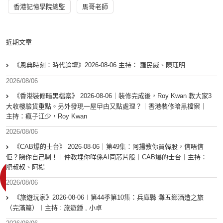
香港記憶學院總監
馬哥老師
近期文章
《恩典時刻：時代論壇》2026-08-06 主持： 羅民威、陳珏明
2026/08/06
《香港裝修暗黑檔案》 2026-08-06｜裝修完成後，Roy Kwan 教大家3
大收樓驗貨重點。另外發現一屋曱甴又點處理？｜香港裝修暗黑檔案｜
主持：瘋子江少，Roy Kwan
2026/08/06
《CAB爆的士台》 2026-08-06｜第49集：阿揚教你買韓股，信唔信
佢？睇你自己喇！｜仲教埋你咩係AI同芯片股｜CAB爆的士台｜主持：
肥叔叔、阿楊
2026/08/06
《旅遊玩家》2026-08-06︱第44季第10集：兵庫縣 灘五鄉酒造之旅
（完滿篇）︱主持 : 旅遊鍾 , 小卓