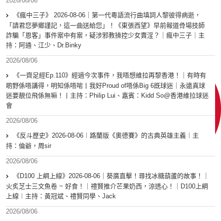
2026/08/06
《瘋中三子》 2026-08-06｜第一代粵語流行曲填詞人黎彼得病逝，
「請君您夢鄉謹記，這一曲送給您」！《東張西望》早前報道骨場技師
詐騙「恩客」事件案中有案，疑涉邪教操控少女賣淫？｜瘋中三子｜主
持：阿通、江少、Dr.Binky
2026/08/06
《一齊足經Ep.110》經過今次事件，我唔想維拉再黎香港！｜有時有
啲野係唔講得，明知係唔啱丨我好Proud of唔係Big 6既球迷｜永遠真球
迷要靚位飛係無嘛！丨主持：Philip Lui、嘉賓：Kidd So@香港維拉球迷
會
2026/08/06
《反斗歷史》2026-08-06︱路蘭版《奧德賽》的古典英雄主義︱主
持：倫爺，周sir
2026/08/06
《D100 上綱上線》2026-08-06｜葵廣直擊！尋找冰糖葫蘆的故事！｜
火炙芝士三文魚卷 ~ 好食！｜禮賢推介芒果奶西，涼透心！｜D100上綱
上線︱主持：黃冠斌、禮賢同學、Jack
2026/08/06