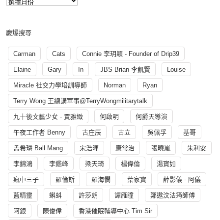
慶爆搜尋
Carman
Cats
Connie 李玥穎 - Founder of Drip39
Elaine
Gary
In
JBS Brian 李凱賢
Louise
Miracle 社交力學培訓導師
Norman
Ryan
Terry Wong 王總講軍事@TerryWongmilitarytalk
九十後文藝少女 - 賈雅緻
何啟明
何爵天導演
午夜工作者 Benny
古庄辰
古立
吳佩孚
基哥
孟希璘 Ball Mang
宋浩暉
康常治
張曉嵐
朱利安
李錦鴻
李鑑峰
梁天琦
楊偉倫
湯寳如
瘋中三子
羅倫斯
羅海憫
葉家寶
薛影儀 - 阿儀
藍精靈
蝌蚪
許莎朗
譚雁瞳
鄭遨汶法筠師傅
阿銀
陳俊偉
香港催眠輔導中心 Tim Sir