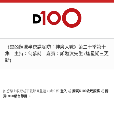
《靈凶翻騰半夜講呢啲：神魔大戰》第二十季第十
集 主持：何慕詩 嘉賓：鄭遨汶先生 (逢星期三更
新)
如想線上收聽或下載節目重溫，請立即
登入
或
購買D100收聽服務
或
購
買D100網台節目
。