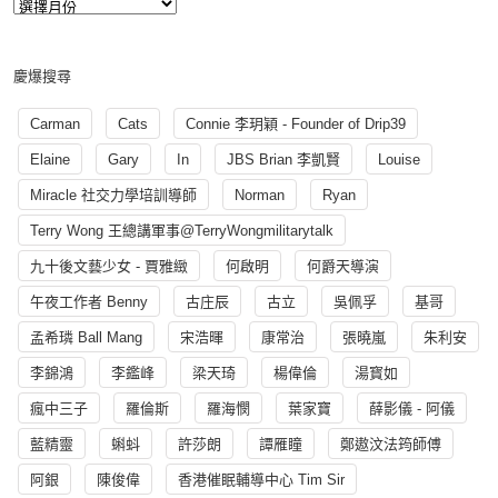
慶爆搜尋
Carman
Cats
Connie 李玥穎 - Founder of Drip39
Elaine
Gary
In
JBS Brian 李凱賢
Louise
Miracle 社交力學培訓導師
Norman
Ryan
Terry Wong 王總講軍事@TerryWongmilitarytalk
九十後文藝少女 - 賈雅緻
何啟明
何爵天導演
午夜工作者 Benny
古庄辰
古立
吳佩孚
基哥
孟希璘 Ball Mang
宋浩暉
康常治
張曉嵐
朱利安
李錦鴻
李鑑峰
梁天琦
楊偉倫
湯寳如
瘋中三子
羅倫斯
羅海憫
葉家寶
薛影儀 - 阿儀
藍精靈
蝌蚪
許莎朗
譚雁瞳
鄭遨汶法筠師傅
阿銀
陳俊偉
香港催眠輔導中心 Tim Sir