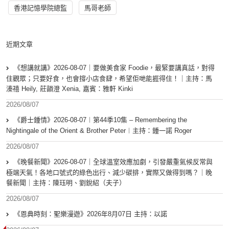
香港記憶學院總監
馬哥老師
近期文章
《想講就講》2026-08-07｜要做美食家 Foodie，最緊要講真話，對得
住觀眾；只要好食，也會撐小店食肆，希望佢哋能捱得住！｜主持：馬
溱禧 Heily, 莊韻澄 Xenia, 嘉賓：雅軒 Kinki
2026/08/07
《爵士鍾情》2026-08-07︱第44季10集 – Remembering the
Nightingale of the Orient & Brother Peter︱主持：鍾一諾 Roger
2026/08/07
《晚餐新聞》2026-08-07｜全球溫室效應加劇，引發嚴重氣候反常與
極端天氣！各地口號式的綠色出行、減少碳排，實際又做得到嗎？｜晚
餐新聞｜主持：陳珏明、劉銳紹（夫子）
2026/08/07
《恩典時刻：聖樂漫遊》2026年8月07日 主持：以諾