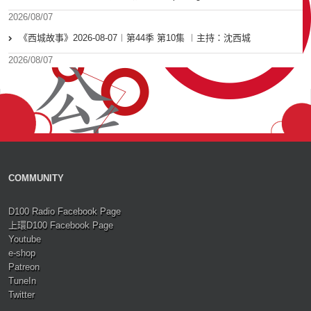
2026/08/07
《西城故事》2026-08-07︱第44季 第10集 ︱主持：沈西城
2026/08/07
COMMUNITY
D100 Radio Facebook Page
上環D100 Facebook Page
Youtube
e-shop
Patreon
TuneIn
Twitter