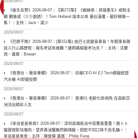
2026/08/07
《後生友聚》2026-08-07︱【第272集】《蜘蛛俠：英雄重生》絕對主
觀 觀後感（少少劇透）！Tom Holland 版本以來 最似漫畫、最好睇嘅一
集！｜主持：Jack、諾少
2026/08/07
《巴膠不敗》2026-08-07︱(第151集) 由巴士迷變身車長！年輕車長親
述入行心路歷程｜報名考試有幾難？邊啲路線最考功夫？︱主持：法蘭
西，嘉賓︰Bowan
2026/08/07
《香港台 – 聲音專欄》 2026-08-07｜ 信報CEO AI EJ Tech模擬經營
汽水機 AI即變狡猾
2026/08/07
《香港台 – 聲音專欄》 2026-08-07｜ 香港01 老齡化新視角 在高齡亞
洲活出精彩人生
2026/08/07
《來自星星美食》2026-08-07︱深圳高端新派中菜驚喜重重！脆卜卜
酸甜燈影咕嚕肉，堂弄黃油蟹黯然銷魂飯，搭配不同口味干邑名釀。︱
來自星星美食︱主持：陳俊偉 嘉賓：Philip Fung