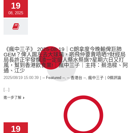
19
08, 2025
《瘋中三子》 2025-08-19｜C朗拿度今晚輸俾巨肺
GEM？俾人踢左去大球場，啲飛仲要賣唔晒?財經局
局長許正宇發爛渣一定搵人祭水祭旗?星期六日又打
風，幫到香港飲食業!｜瘋中三子｜主持：蔡浩樑、阿
通、江少
2025/08/19 15:00:39
|
-- Featured --
,
-- 香港台 --
,
瘋中三子
|
0條評論
[...]
進一步了解
19