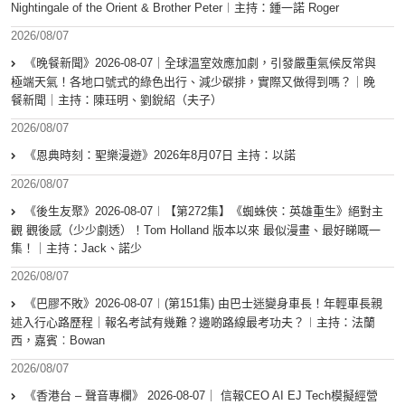
Nightingale of the Orient & Brother Peter︱主持：鍾一諾 Roger
2026/08/07
《晚餐新聞》2026-08-07｜全球溫室效應加劇，引發嚴重氣候反常與
極端天氣！各地口號式的綠色出行、減少碳排，實際又做得到嗎？｜晚
餐新聞｜主持：陳珏明、劉銳紹（夫子）
2026/08/07
《恩典時刻：聖樂漫遊》2026年8月07日 主持：以諾
2026/08/07
《後生友聚》2026-08-07︱【第272集】《蜘蛛俠：英雄重生》絕對主
觀 觀後感（少少劇透）！Tom Holland 版本以來 最似漫畫、最好睇嘅一
集！｜主持：Jack、諾少
2026/08/07
《巴膠不敗》2026-08-07︱(第151集) 由巴士迷變身車長！年輕車長親
述入行心路歷程｜報名考試有幾難？邊啲路線最考功夫？︱主持：法蘭
西，嘉賓︰Bowan
2026/08/07
《香港台 – 聲音專欄》 2026-08-07｜ 信報CEO AI EJ Tech模擬經營