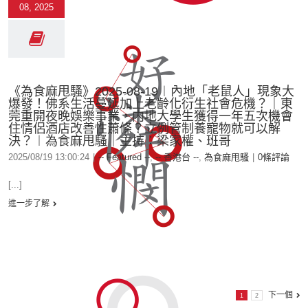
08, 2025
《為食麻甩騷》2025-08-19︱內地「老鼠人」現象大
爆發！佛系生活蔓延加上老齡化衍生社會危機？｜東
莞重開夜晚娛樂事業，内地大學生獲得一年五次機會
住情侶酒店改善性蕭條？立例管制養寵物就可以解
決？︱為食麻甩騷｜主持︰梁家權、班哥
2025/08/19 13:00:24
|
-- Featured --
,
-- 香港台 --
,
為食麻甩騷
|
0條評論
[...]
進一步了解
下一個
1
2