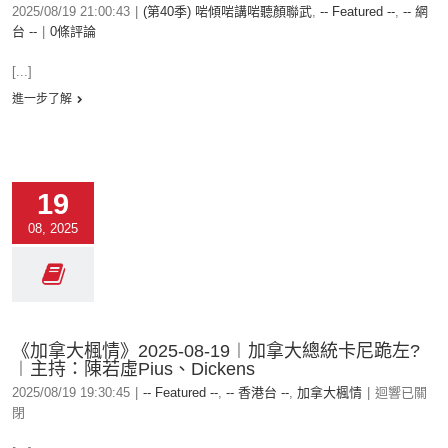
2025/08/19 21:00:43
|
(第40季) 啱傾啱講啱聽顏聯武
,
-- Featured --
,
-- 網
台 --
|
0條評論
[...]
進一步了解
19
08, 2025
《加拿大楓情》2025-08-19︱加拿大總統卡尼跪左?
︱主持：陳若虛Pius、Dickens
2025/08/19 19:30:45
|
-- Featured --
,
-- 香港台 --
,
加拿大楓情
|
迴響已關
閉