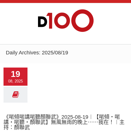
Daily Archives:
2025/08/19
19
08, 2025
《啱傾啱講啱聽顏聯武》2025-08-19︱【啱傾‧啱
講‧啱聽‧顏聯武】無風無雨的晚上⋯⋯我在！︱主
持：顏聯武