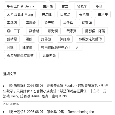
午夜工作者 Benny
古庄辰
古立
吳佩孚
基哥
孟希璘 Ball Mang
宋浩暉
康常治
張曉嵐
朱利安
李錦鴻
李鑑峰
梁天琦
楊偉倫
湯寳如
瘋中三子
羅倫斯
羅海憫
葉家寶
薛影儀 - 阿儀
藍精靈
蝌蚪
許莎朗
譚雁瞳
鄭遨汶法筠師傅
阿銀
陳俊偉
香港催眠輔導中心 Tim Sir
香港記憶學院總監
馬哥老師
近期文章
《想講就講》2026-08-07｜要做美食家 Foodie，最緊要講真話，對得
住觀眾；只要好食，也會撐小店食肆，希望佢哋能捱得住！｜主持：馬
溱禧 Heily, 莊韻澄 Xenia, 嘉賓：雅軒 Kinki
2026/08/07
《爵士鍾情》2026-08-07︱第44季10集 – Remembering the