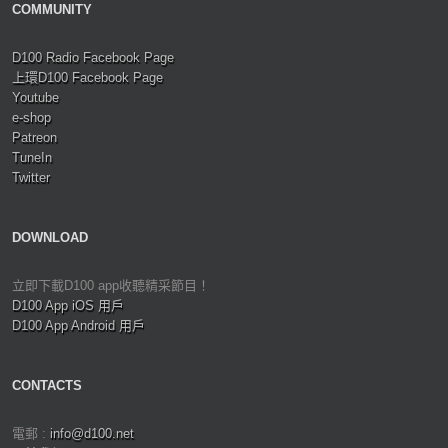
COMMUNITY
D100 Radio Facebook Page
上環D100 Facebook Page
Youtube
e-shop
Patreon
TuneIn
Twitter
DOWNLOAD
立即下載D100 app收聽精采節目！
D100 App iOS 用戶
D100 App Android 用戶
CONTACTS
電郵 :
info@d100.net