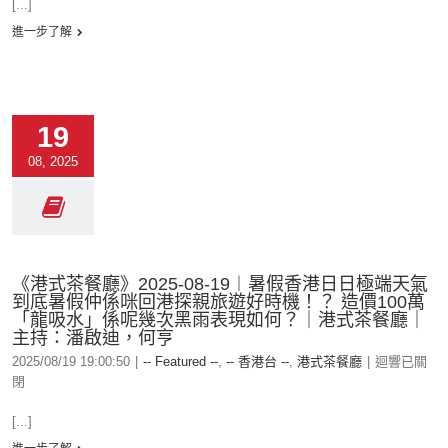
[...]
進一步了解
19
08, 2025
《港式茶餐廳》2025-08-19︱暑假香港日日極端天氣
到底暑假仲係咪回港探親旅遊好時機！？ 造價100萬
「龍吸水」係呢幾次黑雨表現如何？｜港式茶餐廳｜
主持：潘啟迪，何亨
2025/08/19 19:00:50
|
-- Featured --
,
-- 香港台 --
,
港式茶餐廳
|
迴響已關
閉
[...]