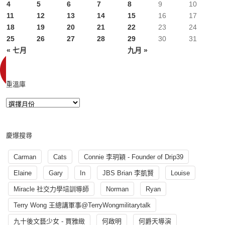
4
5
6
7
8
9
10
11
12
13
14
15
16
17
18
19
20
21
22
23
24
25
26
27
28
29
30
31
« 七月
九月 »
重溫庫
慶爆搜尋
Carman
Cats
Connie 李玥穎 - Founder of Drip39
Elaine
Gary
In
JBS Brian 李凱賢
Louise
Miracle 社交力學培訓導師
Norman
Ryan
Terry Wong 王總講軍事@TerryWongmilitarytalk
九十後文藝少女 - 賈雅緻
何啟明
何爵天導演