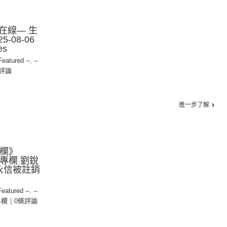
在線— 生
-08-06
es
 Featured --
,
--
評論
進一步了解
專欄》
明報專欄 劉銳
永信被註銷
Featured --
,
--
專欄
|
0條評論