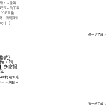
的升級，未能與
位聽眾未能下載
00節目重
另一個網頁瀏
 [...]
進一步了解
聯武》
【啱傾‧啱
】多謝提
武
第40季) 啱傾啱
 --
,
-- 網台 --
進一步了解