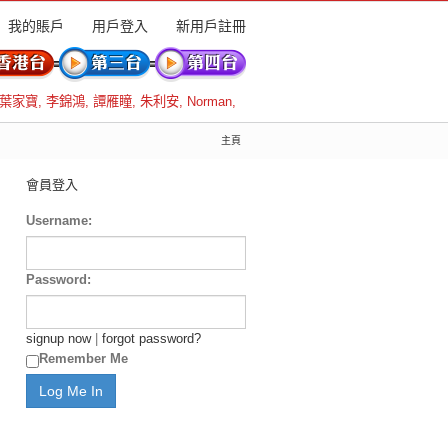
我的賬戶
用戶登入
新用戶註冊
葉家寶
,
李錦鴻
,
譚雁瞳
,
朱利安
,
Norman
,
主頁
會員登入
Username:
Password:
signup now
|
forgot password?
Remember Me