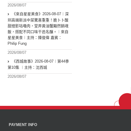
2026/08/07
《來自星星美食》2026-08-07︱深
圳高端新派中菜驚喜重重！脆卜卜酸
甜燈影咕嚕肉，堂弄黃油蟹黯然銷魂
飯，搭配不同口味干邑名釀。︱來自
星星美食︱主持：陳俊偉 嘉賓：
Philip Fung
2026/08/07
《西城故事》2026-08-07︱第44季
第10集 ︱主持：沈西城
2026/08/07
PAYMENT INFO