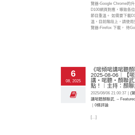
覽器-Google Chrome
D100網頁對應，導致各
節目重溫。 如需要下載D1
溫，目前階段上，請使用
覽器-Firefox 下載， 待Googl
《啱傾啱講啱聽顏
6
2025-08-06︱
講‧啱聽‧顏聯武
08, 2025
點！︱主持：顏聯
2025/08/06 21:00:37
|
(
講啱聽顏聯武
,
-- Featured
|
0條評論
[...]