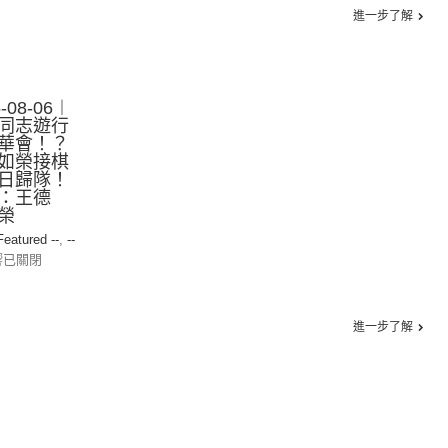
進一步了解
08-06︱
同志遊行
華會！？
如榮接棋
日歸隊！
：王德
榮
 Featured --
,
--
響已關閉
進一步了解