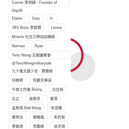
Connie 李玥穎 - Founder of
Drip39
Elaine
Gary
In
JBS Brian 李凱賢
Louise
Miracle 社交力學培訓導師
Norman
Ryan
Terry Wong 王總講軍事
@TerryWongmilitarytalk
九十後文藝少女 - 賈雅緻
何啟明
何爵天導演
午夜工作者 Benny
古庄辰
古立
吳佩孚
基哥
孟希璘 Ball Mang
宋浩暉
康常治
張曉嵐
朱利安
李錦鴻
李鑑峰
梁天琦