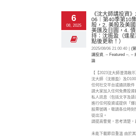
《沈大師講投資》20
6
06︱第40季第10集 
股，2. 美股及美國
08, 2025
美匯及日圓，4. 
持：沈振盈（逢星
點後更新！）
2025/08/06 21:00:40
|
(
講投資
,
-- Featured --
,
--
論
【【2023沈大師澄清啟
沈大師（沈振盈）及D100 
任何社交平台或通訊軟件
請大家加入任何免費投資
私人訊息（包括文字及語
進行任何投資或提供「爆
股票號碼，敬請各位時刻
徒出沒。
請提高警覺，思考清楚，
未能下載節目重溫 由於