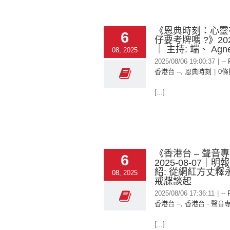
《恩典時刻：心靈
6
仔要考牌嗎 ?》2025
｜ 主持: 端、 Agn
08, 2025
2025/08/06 19:00:37
|
--
香港台 --
,
恩典時刻
|
0條
[...]
《香港台 – 聲音
6
2025-08-07｜
紹: 從網紅方丈釋
08, 2025
戒牒談起
2025/08/06 17:36:11
|
-- 
香港台 --
,
香港台 - 聲音
[...]