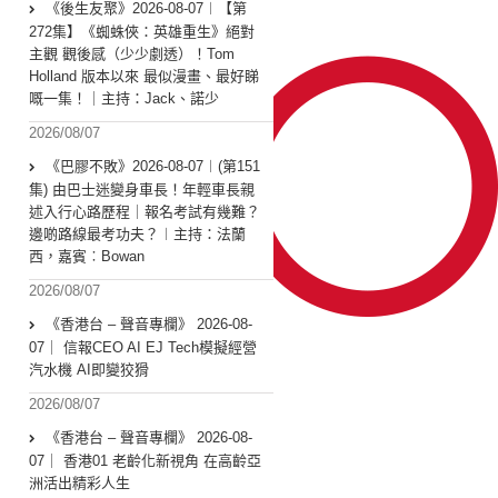
《後生友聚》2026-08-07︱【第
272集】《蜘蛛俠：英雄重生》絕對
主觀 觀後感（少少劇透）！Tom
Holland 版本以來 最似漫畫、最好睇
嘅一集！｜主持：Jack、諾少
2026/08/07
《巴膠不敗》2026-08-07︱(第151
集) 由巴士迷變身車長！年輕車長親
述入行心路歷程｜報名考試有幾難？
邊啲路線最考功夫？︱主持：法蘭
西，嘉賓︰Bowan
2026/08/07
《香港台 – 聲音專欄》 2026-08-
07｜ 信報CEO AI EJ Tech模擬經營
汽水機 AI即變狡猾
2026/08/07
《香港台 – 聲音專欄》 2026-08-
07｜ 香港01 老齡化新視角 在高齡亞
洲活出精彩人生