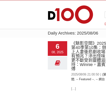
Daily Archives:
2025/08/06
《魅影空間》2025-
6
第40季第10集：
上人妻後悲劇收場
08, 2025
有預兆？滲出怪味 
更不斷受到靈體滋
持：Winnie，嘉
傅
2025/08/06 21:00:50
|
(
間
,
-- Featured --
,
-- 網台 
[...]