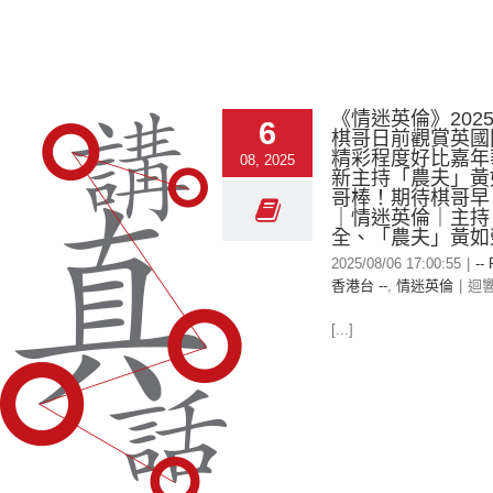
《情迷英倫》2025-
6
棋哥日前觀賞英國
精彩程度好比嘉年
08, 2025
新主持「農夫」黃
哥棒！期待棋哥早
｜情迷英倫｜主持
全、「農夫」黃如
2025/08/06 17:00:55
|
--
香港台 --
,
情迷英倫
|
迴
[...]