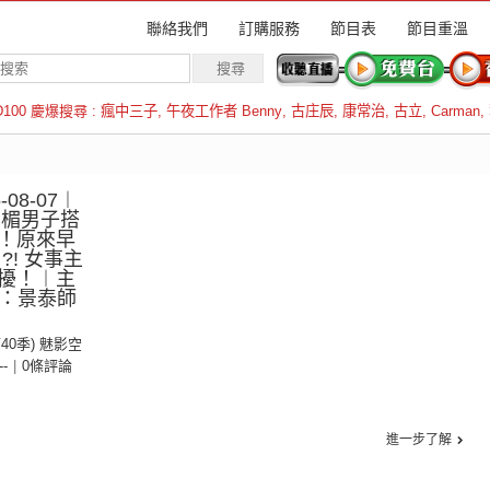
聯絡我們
訂購服務
節目表
節目重溫
D100 慶爆搜尋 :
瘋中三子
,
午夜工作者 Benny
,
古庄辰
,
康常治
,
古立
,
Carman
,
羅倫斯
08-07︱
倒楣男子搭
！原來早
?! 女事主
擾！︱主
賓：景泰師
第40季) 魅影空
--
|
0條評論
進一步了解