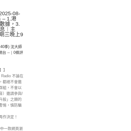
25-08-
– 1.港
數據，3.
債息︱主
期三晚上9
第40季) 沈大師
 網台 --
|
0條評
示】】
Radio 不論在
，都絕不會邀
群組，不會以
音）邀請參與/
升股」之類的
警惕，慎防騙
再作決定！
其中一款網頁瀏