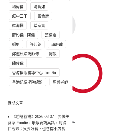
楊偉倫
湯寳如
瘋中三子
羅倫斯
羅海憫
葉家寶
薛影儀 - 阿儀
藍精靈
蝌蚪
許莎朗
譚雁瞳
鄭遨汶法筠師傅
阿銀
陳俊偉
香港催眠輔導中心 Tim Sir
香港記憶學院總監
馬哥老師
近期文章
《想講就講》2026-08-07｜要做美
食家 Foodie，最緊要講真話，對得
住觀眾；只要好食，也會撐小店食