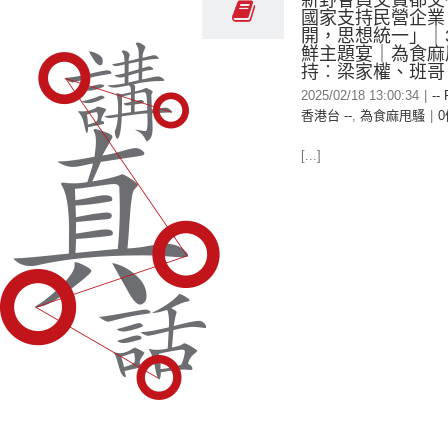
新野會員交費都交
國家支持民營企業
開，思想統一」｜
鮮主題宴｜為食麻
持︰梁家權、班哥
2025/02/18 13:00:34
|
--
香港台 --
,
為食麻甩騷
|
[...]