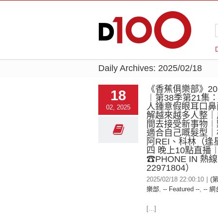
Daily Archives:
2025/02/18
《香蕉俱樂部》2025
18
︱第38季第21集
人鍾意假眼耳口鼻
02, 2025
解越來越多人整｜
間去接受新事物︱
適合自己嘅髮型｜
阿REI、科林（逢
四 晚上10點直播
☎PHONE IN 熱
22971804）
2025/02/18 22:00:10
|
(
樂部
,
-- Featured --
,
-- 網
[...]