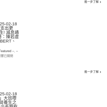
進一步了解
-02-18
年支出更
! 減息通
持：陳若虛
BERT、
 Featured --
,
--
迴響已關閉
進一步了解
-02-18
」大班嚟
談養生之
屋企長期有