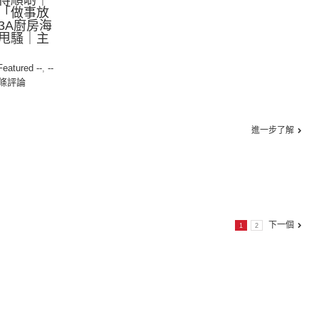
得順啲｜
「做事放
3A廚房海
甩騷｜主
 Featured --
,
--
0條評論
進一步了解
下一個
1
2