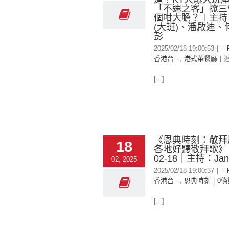
「不速之客」搲三
個咁大膽？︱主持
(大班)、潘啟迪、
彭
2025/02/18 19:00:53
|
--
香港台 --
,
港式茶餐廳
|
[...]
《恩典時刻：敬拜
18
各地好聽敬拜歌》｜
02-18｜主持：Jan
02, 2025
2025/02/18 19:00:37
|
--
香港台 --
,
恩典時刻
|
0條
[...]