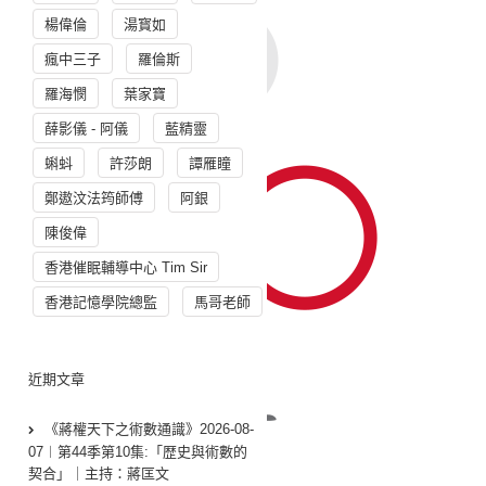
楊偉倫
湯寳如
瘋中三子
羅倫斯
羅海憫
葉家寶
薛影儀 - 阿儀
藍精靈
蝌蚪
許莎朗
譚雁瞳
鄭遨汶法筠師傅
阿銀
陳俊偉
香港催眠輔導中心 Tim Sir
香港記憶學院總監
馬哥老師
近期文章
《蔣權天下之術數通識》2026-08-
07︱第44季第10集:「歴史與術數的
契合」｜主持：蔣匡文