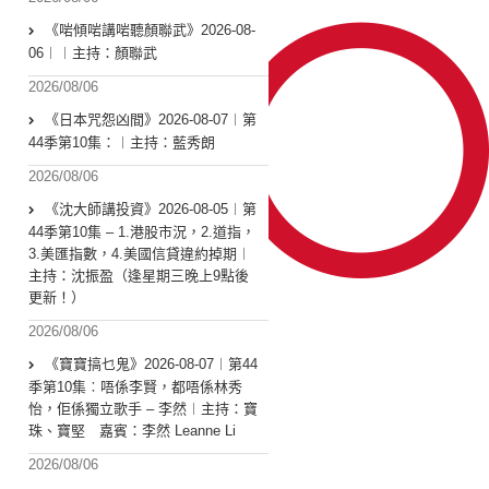
《啱傾啱講啱聽顏聯武》2026-08-
06︱︱主持：顏聯武
2026/08/06
《日本咒怨凶間》2026-08-07︱第
44季第10集：︱主持：藍秀朗
2026/08/06
《沈大師講投資》2026-08-05︱第
44季第10集 – 1.港股市況，2.道指，
3.美匯指數，4.美國信貸違約掉期︱
主持：沈振盈（逢星期三晚上9點後
更新！）
2026/08/06
《寶寶搞乜鬼》2026-08-07︱第44
季第10集︰唔係李賢，都唔係林秀
怡，佢係獨立歌手 – 李然︱主持：寶
珠、寶堅 嘉賓：李然 Leanne Li
2026/08/06