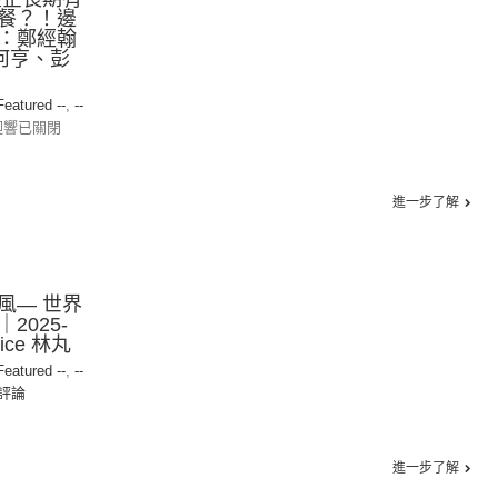
餐？！邊
：鄭經翰
何亨、彭
 Featured --
,
--
迴響已關閉
進一步了解
風— 世界
2025-
ice 林丸
 Featured --
,
--
評論
進一步了解