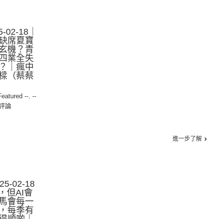
-02-18｜
缺席夏寶
玄機？青
四業全失
？｜瘋中
樑（蔡蔡
Featured --
,
--
評論
進一步了解
-02-18
，但AI會
馬會每一
，每季有