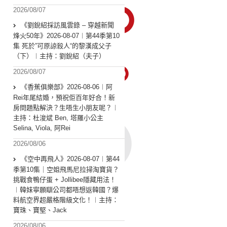
2026/08/07
《劉銳紹採訪風雲錄 – 穿越新聞
烽火50年》2026-08-07︱第44季第10
集 死於”可原諒殺人“的黎漢成父子
（下）︱主持：劉銳紹（夫子）
2026/08/07
《香蕉俱樂部》2026-08-06︱阿
Rei年尾結婚，預祝佢百年好合！新
房問題點解決？生唔生小朋友呢？︱
主持：杜浚斌 Ben, 塔羅小公主
Selina, Viola, 阿Rei
2026/08/06
《空中再飛人》2026-08-07︱第44
季第10集｜空姐飛馬尼拉掃淘寶貨？
挑戰食鴨仔蛋 + Jollibee隱藏用法！
︱韓妹寧願瞓公司都唔想返韓國？爆
料航空界超嚴格階級文化！︱主持：
寶珠、寶堅、Jack
2026/08/06