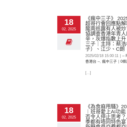
《瘋中三子》 2025
18
超哥行會回應點解
龍南巡露有人被炒
02, 2025
協調查香港年青人
辛，灰爆指數上升
三子｜主持：蔡浩
子）、江少、C朗
2025/02/18 15:00:11
|
-- 
香港台 --
,
瘋中三子
|
0條
[...]
《為食麻甩騷》2025
18
︱班哥愛上AI功能
否令人停止思考？
02, 2025
季都有唔同特色宴