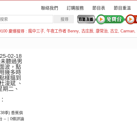
聯絡我們
訂購服務
節目表
節目重溫
D100 慶爆搜尋 :
瘋中三子
,
午夜工作者 Benny
,
古庄辰
,
康常治
,
古立
,
Carman
,
羅倫斯
-02-18
：未聽過男
面波，點
用幾多時
點樣搵到
杜浚斌 、
星期二、
︱
線：
第38季) 香蕉俱
台 --
|
0條評論