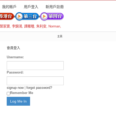
我的賬戶
用戶登入
新用戶註冊
葉家寶
,
李錦鴻
,
譚雁瞳
,
朱利安
,
Norman
,
主頁
會員登入
Username:
Password:
signup now
|
forgot password?
Remember Me