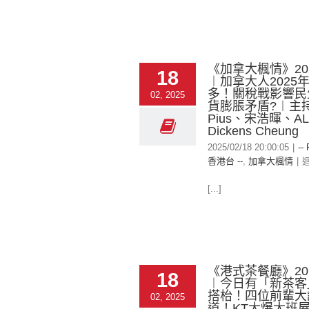
《加拿大楓情》2025
18
︱加拿大人2025
多！關稅戰影響民生
02, 2025
貨膨脹矛盾?︱主
Pius、宋浩暉、AL
Dickens Cheung
2025/02/18 20:00:05
|
--
香港台 --
,
加拿大楓情
|
[...]
《港式茶餐廳》2025
18
︱今日有「新茶客
搭枱！四位前輩大
02, 2025
道！KT大爆大班