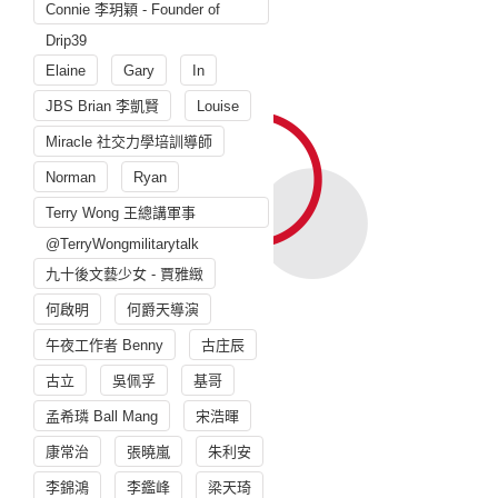
Connie 李玥穎 - Founder of
Drip39
Elaine
Gary
In
JBS Brian 李凱賢
Louise
Miracle 社交力學培訓導師
Norman
Ryan
Terry Wong 王總講軍事
@TerryWongmilitarytalk
九十後文藝少女 - 賈雅緻
何啟明
何爵天導演
午夜工作者 Benny
古庄辰
古立
吳佩孚
基哥
孟希璘 Ball Mang
宋浩暉
康常治
張曉嵐
朱利安
李錦鴻
李鑑峰
梁天琦