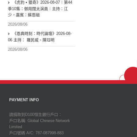
《虎豹 • 獵奇》2026-08-07︱第44
季10集：御用闊太演員︱主持：江
少，嘉賓：蘇恩磁
2026/08/06
《恩典時刻：時代論壇》2026-08-
06 主持： 羅民威、陳珏明
2026/08/06
PAYMENT INFO
請捐款到D100恒生銀行戶口：
戶口名稱: Global Chinese Network
Limited
戶口號碼 A/C: 787-087998-883