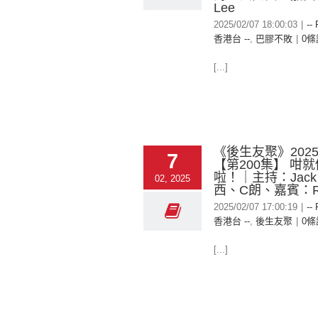
Lee
2025/02/07 18:00:03
|
--
香港台 --
,
巴膠不敗
|
0條
[...]
《後生友聚》2025-
7
【第200集】 咁就
啦！｜主持：Jac
02, 2025
西、C朗、嘉賓：R
2025/02/07 17:00:19
|
--
香港台 --
,
後生友聚
|
0條
[...]