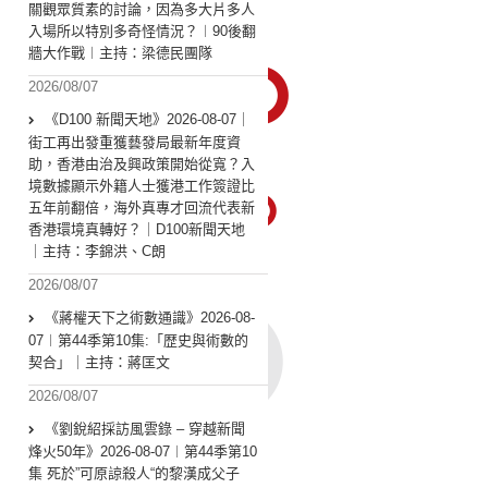
關觀眾質素的討論，因為多大片多人
入場所以特別多奇怪情況？︱90後翻
牆大作戰︱主持：梁德民團隊
2026/08/07
《D100 新聞天地》2026-08-07｜
街工再出發重獲藝發局最新年度資
助，香港由治及興政策開始從寬？入
境數據顯示外籍人士獲港工作簽證比
五年前翻倍，海外真專才回流代表新
香港環境真轉好？｜D100新聞天地
｜主持：李錦洪、C朗
2026/08/07
《蔣權天下之術數通識》2026-08-
07︱第44季第10集:「歴史與術數的
契合」｜主持：蔣匡文
2026/08/07
《劉銳紹採訪風雲錄 – 穿越新聞
烽火50年》2026-08-07︱第44季第10
集 死於”可原諒殺人“的黎漢成父子