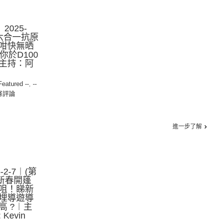
2025-
「六合一抗原
咁快無晒
你於D100
主持：阿
 Featured --
,
--
條評論
進一步了解
2-7︱(第
！新春開蓬
咀！睇新
埋導遊導
高 ?︱主
evin