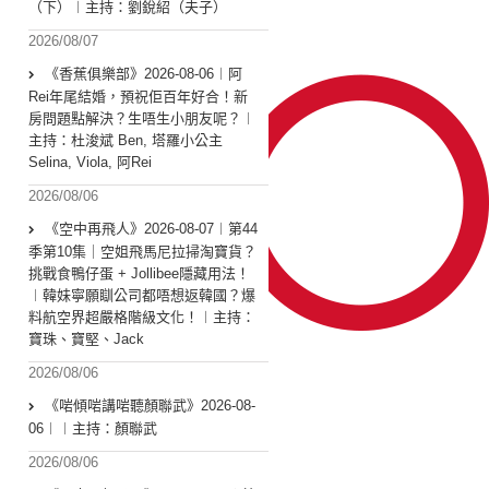
（下）︱主持：劉銳紹（夫子）
2026/08/07
《香蕉俱樂部》2026-08-06︱阿
Rei年尾結婚，預祝佢百年好合！新
房問題點解決？生唔生小朋友呢？︱
主持：杜浚斌 Ben, 塔羅小公主
Selina, Viola, 阿Rei
2026/08/06
《空中再飛人》2026-08-07︱第44
季第10集｜空姐飛馬尼拉掃淘寶貨？
挑戰食鴨仔蛋 + Jollibee隱藏用法！
︱韓妹寧願瞓公司都唔想返韓國？爆
料航空界超嚴格階級文化！︱主持：
寶珠、寶堅、Jack
2026/08/06
《啱傾啱講啱聽顏聯武》2026-08-
06︱︱主持：顏聯武
2026/08/06