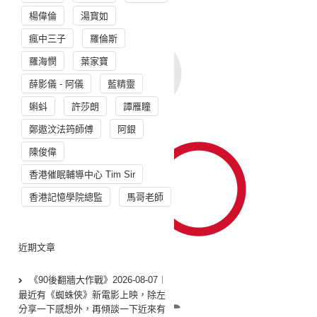
楊偉倫
湯寳如
瘋中三子
羅倫斯
羅海憫
葉家寶
薛影儀 - 阿儀
藍精靈
蝌蚪
許莎朗
譚雁瞳
鄭遨汶法筠師傅
阿銀
陳俊偉
香港催眠輔導中心 Tim Sir
香港記憶學院總監
馬哥老師
近期文章
《90後翻牆大作戰》2026-08-07︱
最近有《蜘蛛俠》新電影上映，除左
分享一下感想外，再傾談一下近來有