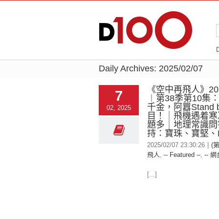
Daily Archives:
2025/02/07
《空中再飛人》2025
7
︱第38季第10集
千金，阿囂Stand
02, 2025
目！｜飛機遇着寒
題多｜地理常識問
持：寶珠、寶堅、Ni
2025/02/07 23:30:26
|
(
飛人
,
-- Featured --
,
-- 網
[...]