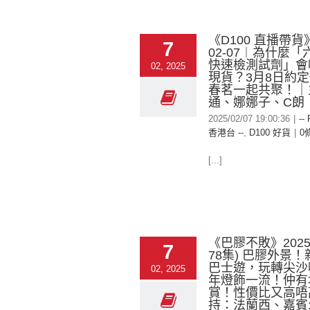
《D100 直播帶貨》
7
02-07︱為什麼
快速檢測試劑」會
02, 2025
現貨？3月8日約定
春茗一起共聚！｜
通、娜娜子、C朗
2025/02/07 19:00:36
|
--
香港台 --
,
D100 好貨
|
0
[...]
《巴膠不敗》2025-
7
78集) 巴膠外景
巴士遊，玩轉尖沙
02, 2025
年燈飾一流！仲有
賞！性價比又高唔
持：法蘭西、嘉賓: K