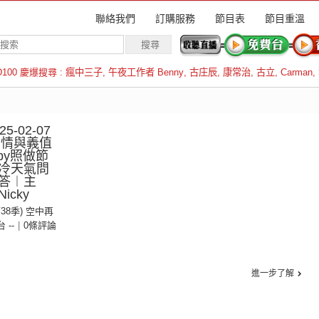
聯絡我們
訂購服務
節目表
節目重溫
D100 慶爆搜尋 :
瘋中三子
,
午夜工作者 Benny
,
古庄辰
,
康常治
,
古立
,
Carman
,
羅倫斯
-02-07
：情與義值
 by照做節
冷天氣問
答︱主
cky
第38季) 空中再
台 --
|
0條評論
進一步了解