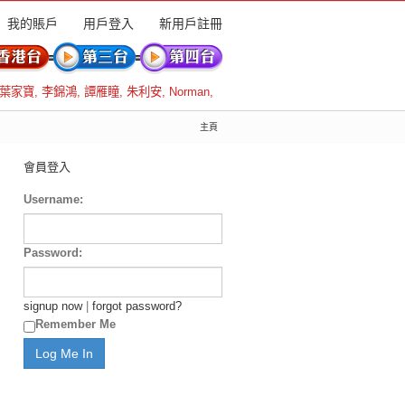
我的賬戶
用戶登入
新用戶註冊
葉家寶
,
李錦鴻
,
譚雁瞳
,
朱利安
,
Norman
,
主頁
會員登入
Username:
Password:
signup now
|
forgot password?
Remember Me