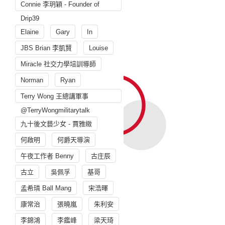
Connie 李玥穎 - Founder of
Drip39
Elaine
Gary
In
JBS Brian 李凱賢
Louise
Miracle 社交力學培訓導師
Norman
Ryan
Terry Wong 王總講軍事
@TerryWongmilitarytalk
九十後文藝少女 - 賈雅緻
何啟明
何爵天導演
午夜工作者 Benny
古庄辰
古立
吳佩孚
基哥
孟希璘 Ball Mang
宋浩暉
康常治
張曉嵐
朱利安
李錦鴻
李鑑峰
梁天琦