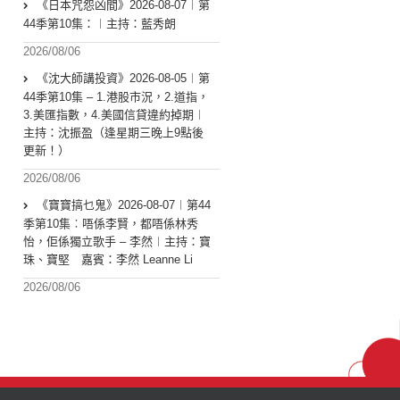
《日本咒怨凶間》2026-08-07︱第
44季第10集：︱主持：藍秀朗
2026/08/06
《沈大師講投資》2026-08-05︱第
44季第10集 – 1.港股市況，2.道指，
3.美匯指數，4.美國信貸違約掉期︱
主持：沈振盈（逢星期三晚上9點後
更新！）
2026/08/06
《寶寶搞乜鬼》2026-08-07︱第44
季第10集︰唔係李賢，都唔係林秀
怡，佢係獨立歌手 – 李然︱主持：寶
珠、寶堅 嘉賓：李然 Leanne Li
2026/08/06