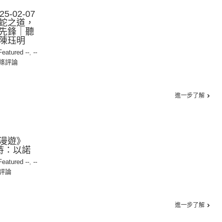
-02-07
蛇之道，
先鋒｜聽
陳珏明
 Featured --
,
--
0條評論
進一步了解
漫遊》
主持：以諾
 Featured --
,
--
評論
進一步了解