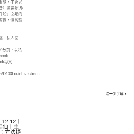
群組，不會以
音）邀請參與/
升股」之類的
警惕，慎防騙
逐一私人回
30分前，以私
ook
ok專頁
om/D100LouieInvestment
進一步了解
12-12︱
馬仙︱主
賓：方法振