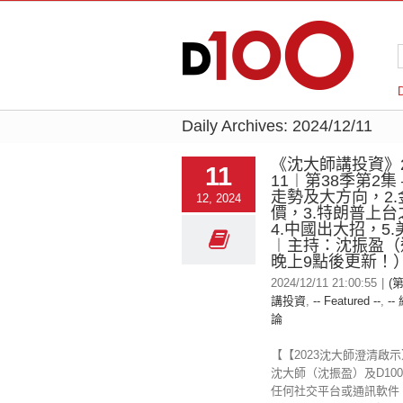
Daily Archives:
2024/12/11
《沈大師講投資》20
11
11︱第38季第2集 
走勢及大方向，2.
12, 2024
價，3.特朗普上
4.中國出大招，5
︱主持：沈振盈（
晚上9點後更新！
2024/12/11 21:00:55
|
(
講投資
,
-- Featured --
,
--
論
【【2023沈大師澄清啟
沈大師（沈振盈）及D100 
任何社交平台或通訊軟件