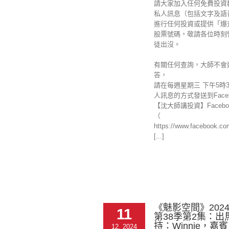
請大家加入任何免費投資
私人訊息（包括文字及語
進行任何投資或提供「爆
股票號碼，敬請各位時刻
徒出沒。
有關任何查詢，大師不會
答，
請在每週星期三 下午5時
人訊息的方式發送到Faceb
【沈大師講投資】Facebo
（
https://www.facebook.c
[...]
《魅影空間》2024-
11
第38季第2集：出
持：Winnie，嘉
12, 2024