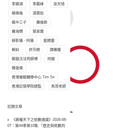
李錦鴻
李鑑峰
梁天琦
楊偉倫
湯寳如
瘋中三子
羅倫斯
羅海憫
葉家寶
薛影儀 - 阿儀
藍精靈
蝌蚪
許莎朗
譚雁瞳
鄭遨汶法筠師傅
阿銀
陳俊偉
香港催眠輔導中心 Tim Sir
香港記憶學院總監
馬哥老師
近期文章
《蔣權天下之術數通識》2026-08-
07︱第44季第10集:「歴史與術數的