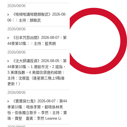
2026/08/06
《啱傾啱講啱聽顏聯武》2026-08-
06︱︱主持：顏聯武
2026/08/06
《日本咒怨凶間》2026-08-07︱第
44季第10集：︱主持：藍秀朗
2026/08/06
《沈大師講投資》2026-08-05︱第
44季第10集 – 1.港股市況，2.道指，
3.美匯指數，4.美國信貸違約掉期︱
主持：沈振盈（逢星期三晚上9點後
更新！）
2026/08/06
《寶寶搞乜鬼》2026-08-07︱第44
季第10集︰唔係李賢，都唔係林秀
怡，佢係獨立歌手 – 李然︱主持：寶
珠、寶堅 嘉賓：李然 Leanne Li