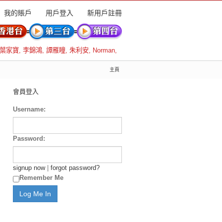
我的賬戶
用戶登入
新用戶註冊
葉家寶
,
李錦鴻
,
譚雁瞳
,
朱利安
,
Norman
,
主頁
會員登入
Username:
Password:
signup now
|
forgot password?
Remember Me