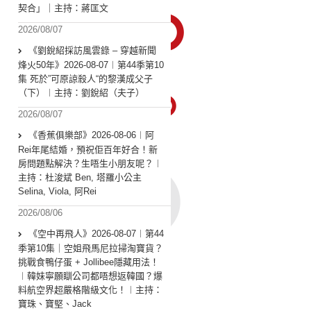
契合」｜主持：蔣匡文
2026/08/07
《劉銳紹採訪風雲錄 – 穿越新聞
烽火50年》2026-08-07︱第44季第10
集 死於”可原諒殺人“的黎漢成父子
（下）︱主持：劉銳紹（夫子）
2026/08/07
《香蕉俱樂部》2026-08-06︱阿
Rei年尾結婚，預祝佢百年好合！新
房問題點解決？生唔生小朋友呢？︱
主持：杜浚斌 Ben, 塔羅小公主
Selina, Viola, 阿Rei
2026/08/06
《空中再飛人》2026-08-07︱第44
季第10集｜空姐飛馬尼拉掃淘寶貨？
挑戰食鴨仔蛋 + Jollibee隱藏用法！
︱韓妹寧願瞓公司都唔想返韓國？爆
料航空界超嚴格階級文化！︱主持：
寶珠、寶堅、Jack