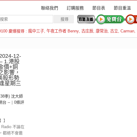
聯絡我們
訂購服務
節目表
節目重溫
D100 慶爆搜尋 :
瘋中三子
,
午夜工作者 Benny
,
古庄辰
,
康常治
,
古立
,
Carman
,
羅倫斯
24-12-
– 1.港股
金價+銅
台之影響，
.美股形勢
逢星期三
）
第38季) 沈大師
 網台 --
|
0條評
示】】
Radio 不論在
，都絕不會邀