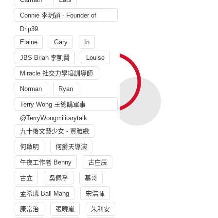
Connie 李玥穎 - Founder of
Drip39
Elaine
Gary
In
JBS Brian 李凱賢
Louise
Miracle 社交力學培訓導師
Norman
Ryan
Terry Wong 王總講軍事
@TerryWongmilitarytalk
九十後文藝少女 - 賈雅緻
何啟明
何爵天導演
午夜工作者 Benny
古庄辰
古立
吳佩孚
基哥
孟希璘 Ball Mang
宋浩暉
康常治
張曉嵐
朱利安