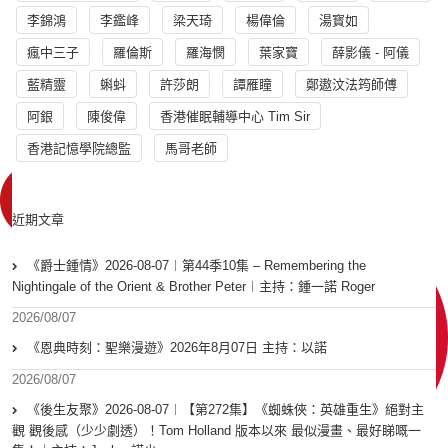
李錦鴻
李鑑峰
梁天琦
楊偉倫
湯寳如
瘋中三子
羅倫斯
羅海憫
葉家寶
薛影儀 - 阿儀
藍精靈
蝌蚪
許莎朗
譚雁瞳
鄭遨汶法筠師傅
阿銀
陳俊偉
香港催眠輔導中心 Tim Sir
香港記憶學院總監
馬哥老師
近期文章
《爵士鍾情》2026-08-07︱第44季10集 – Remembering the
Nightingale of the Orient & Brother Peter︱主持：鍾一諾 Roger
2026/08/07
《恩典時刻：聖樂漫遊》2026年8月07日 主持：以諾
2026/08/07
《後生友聚》2026-08-07︱【第272集】《蜘蛛俠：英雄重生》絕對主
觀 觀後感（少少劇透）！Tom Holland 版本以來 最似漫畫、最好睇嘅一