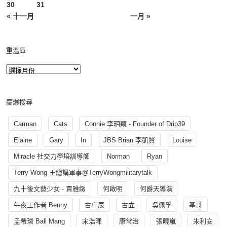
30
31
« 十一月
一月 »
重溫庫
慶爆搜尋
Carman
Cats
Connie 李玥穎 - Founder of Drip39
Elaine
Gary
In
JBS Brian 李凱賢
Louise
Miracle 社交力學培訓導師
Norman
Ryan
Terry Wong 王總講軍事@TerryWongmilitarytalk
九十後文藝少女 - 賈雅緻
何啟明
何爵天導演
午夜工作者 Benny
古庄辰
古立
吳佩孚
基哥
孟希璘 Ball Mang
宋浩暉
康常治
張曉嵐
朱利安