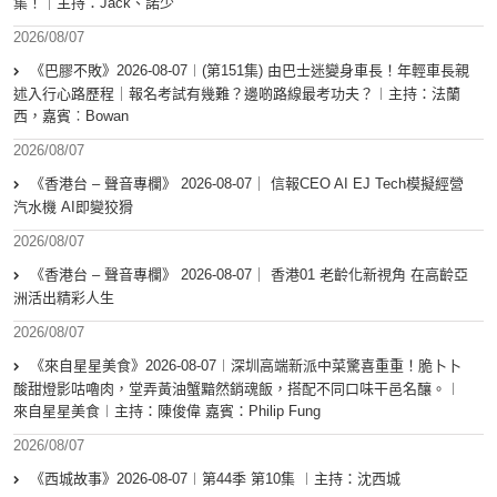
集！｜主持：Jack、諾少
2026/08/07
《巴膠不敗》2026-08-07︱(第151集) 由巴士迷變身車長！年輕車長親
述入行心路歷程｜報名考試有幾難？邊啲路線最考功夫？︱主持：法蘭
西，嘉賓︰Bowan
2026/08/07
《香港台 – 聲音專欄》 2026-08-07｜ 信報CEO AI EJ Tech模擬經營
汽水機 AI即變狡猾
2026/08/07
《香港台 – 聲音專欄》 2026-08-07｜ 香港01 老齡化新視角 在高齡亞
洲活出精彩人生
2026/08/07
《來自星星美食》2026-08-07︱深圳高端新派中菜驚喜重重！脆卜卜
酸甜燈影咕嚕肉，堂弄黃油蟹黯然銷魂飯，搭配不同口味干邑名釀。︱
來自星星美食︱主持：陳俊偉 嘉賓：Philip Fung
2026/08/07
《西城故事》2026-08-07︱第44季 第10集 ︱主持：沈西城