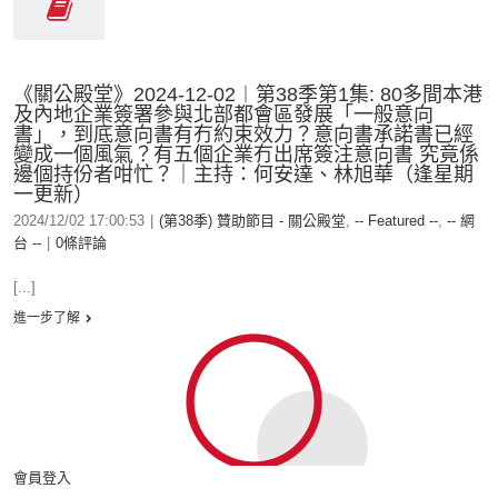
《關公殿堂》2024-12-02︱第38季第1集: 80多間本港
及內地企業簽署參與北部都會區發展「一般意向
書」，到底意向書有冇約束效力？意向書承諾書已經
變成一個風氣？有五個企業冇出席簽注意向書 究竟係
邊個持份者咁忙？｜主持：何安達、林旭華（逢星期
一更新）
2024/12/02 17:00:53
|
(第38季) 贊助節目 - 關公殿堂
,
-- Featured --
,
-- 網
台 --
|
0條評論
[...]
進一步了解
會員登入