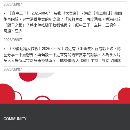
2026/08/07
《瘋中三子》 2026-08-07｜尖東《大富豪》、港島《檀島咖啡》拉閘
後再回歸，是本港做生意的新姿態？「假救生員」再度湧現，香港已成
「騙子之都」？將來除咗騙子乜都係假？｜瘋中三子｜主持：王德全、
阿通、江少
2026/08/07
《90後翻牆大作戰》2026-08-07︱最近有《蜘蛛俠》新電影上映，除
左分享一下感想外，再傾談一下近來有關觀眾質素的討論，因為多大片
多人入場所以特別多奇怪情況？︱90後翻牆大作戰︱主持：梁德民團隊
2026/08/07
COMMUNITY