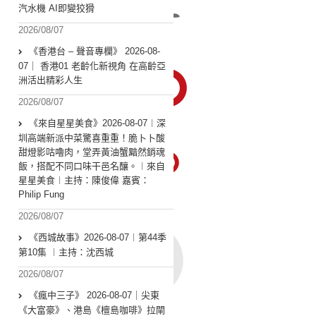
汽水機 AI即變狡猾
2026/08/07
《香港台 – 聲音專欄》 2026-08-
07｜ 香港01 老齡化新視角 在高齡亞
洲活出精彩人生
2026/08/07
《來自星星美食》2026-08-07︱深
圳高端新派中菜驚喜重重！脆卜卜酸
甜燈影咕嚕肉，堂弄黃油蟹黯然銷魂
飯，搭配不同口味干邑名釀。︱來自
星星美食︱主持：陳俊偉 嘉賓：
Philip Fung
2026/08/07
《西城故事》2026-08-07︱第44季
第10集 ︱主持：沈西城
2026/08/07
《瘋中三子》 2026-08-07｜尖東
《大富豪》、港島《檀島咖啡》拉閘