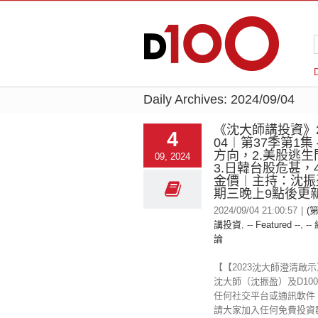
Daily Archives:
2024/09/04
《沈大師講投資》20
4
04︱第37季第1集 
方向，2.美股逃
09, 2024
3.日韓台股危甚，
金價︱主持：沈振
期三晚上9點後更
2024/09/04 21:00:57
|
(
講投資
,
-- Featured --
,
--
論
【【2023沈大師澄清啟
沈大師（沈振盈）及D100 
任何社交平台或通訊軟件
請大家加入任何免費投資