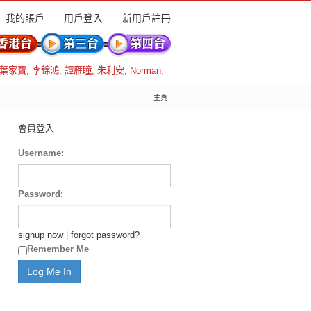
我的賬戶
用戶登入
新用戶註冊
葉家寶
,
李錦鴻
,
譚雁瞳
,
朱利安
,
Norman
,
主頁
會員登入
Username:
Password:
signup now
|
forgot password?
Remember Me