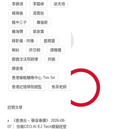
李錦鴻
李鑑峰
梁天琦
楊偉倫
湯寳如
瘋中三子
羅倫斯
羅海憫
葉家寶
薛影儀 - 阿儀
藍精靈
蝌蚪
許莎朗
譚雁瞳
鄭遨汶法筠師傅
阿銀
陳俊偉
香港催眠輔導中心 Tim Sir
香港記憶學院總監
馬哥老師
近期文章
《香港台 – 聲音專欄》 2026-08-
07｜ 信報CEO AI EJ Tech模擬經營