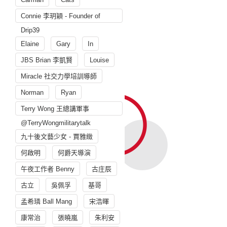
Connie 李玥穎 - Founder of
Drip39
Elaine
Gary
In
JBS Brian 李凱賢
Louise
Miracle 社交力學培訓導師
Norman
Ryan
Terry Wong 王總講軍事
@TerryWongmilitarytalk
九十後文藝少女 - 賈雅緻
何啟明
何爵天導演
午夜工作者 Benny
古庄辰
古立
吳佩孚
基哥
孟希璘 Ball Mang
宋浩暉
康常治
張曉嵐
朱利安