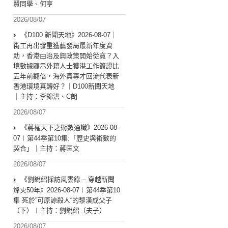
賢同學、何亨
2026/08/07
《D100 新聞天地》2026-08-07｜
街工再出發重獲藝發局最新年度資
助，香港由治及興政策開始從寬？入
境數據顯示外籍人士獲港工作簽證比
五年前翻倍，海外真專才回流代表新
香港環境真轉好？｜D100新聞天地
｜主持：李錦洪、C朗
2026/08/07
《蔣權天下之術數通識》2026-08-
07︱第44季第10集:「歴史與術數的
契合」｜主持：蔣匡文
2026/08/07
《劉銳紹採訪風雲錄 – 穿越新聞
烽火50年》2026-08-07︱第44季第10
集 死於”可原諒殺人“的黎漢成父子
（下）︱主持：劉銳紹（夫子）
2026/08/07