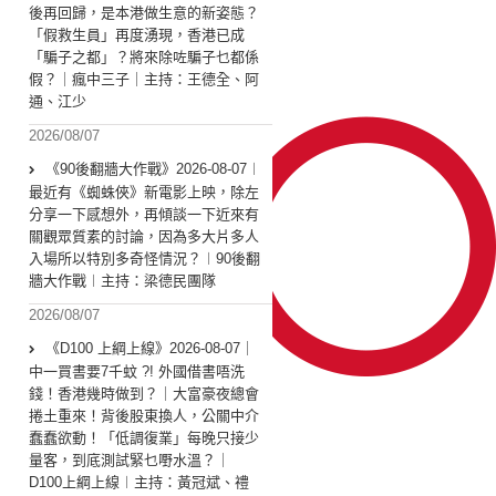
後再回歸，是本港做生意的新姿態？
「假救生員」再度湧現，香港已成
「騙子之都」？將來除咗騙子乜都係
假？｜瘋中三子｜主持：王德全、阿
通、江少
2026/08/07
《90後翻牆大作戰》2026-08-07︱
最近有《蜘蛛俠》新電影上映，除左
分享一下感想外，再傾談一下近來有
關觀眾質素的討論，因為多大片多人
入場所以特別多奇怪情況？︱90後翻
牆大作戰︱主持：梁德民團隊
2026/08/07
《D100 上綱上線》2026-08-07｜
中一買書要7千蚊 ?! 外國借書唔洗
錢！香港幾時做到？｜大富豪夜總會
捲土重來！背後股東換人，公關中介
蠢蠢欲動！「低調復業」每晚只接少
量客，到底測試緊乜嘢水溫？｜
D100上綱上線︱主持：黃冠斌、禮