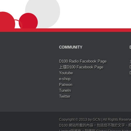
COMMUNITY
D100 Radio Facebook Page
上環D100 Facebook Page
Youtube
e-shop
Patreon
TuneIn
Twitter
Copyright © 2013 by GCN | All Rights Reser
D100 網站所載的內容，包括但不限於文字、照片