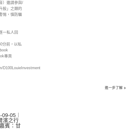
音）邀請參與/
升股」之類的
警惕，慎防騙
逐一私人回
30分前，以私
ook
ok專頁
om/D100LouieInvestment
進一步了解
09-05︱
爾濱之行
，嘉賓：甘