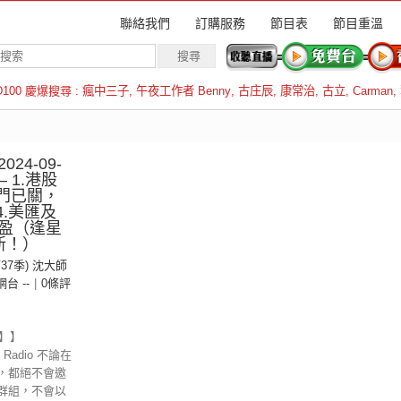
聯絡我們
訂購服務
節目表
節目重溫
D100 慶爆搜尋 :
瘋中三子
,
午夜工作者 Benny
,
古庄辰
,
康常治
,
古立
,
Carman
,
羅倫斯
24-09-
– 1.港股
生門已關，
4.美匯及
盈（逢星
新！）
第37季) 沈大師
 網台 --
|
0條評
示】】
Radio 不論在
，都絕不會邀
群組，不會以