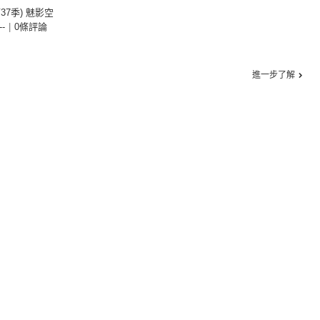
第37季) 魅影空
--
|
0條評論
進一步了解