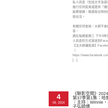
私人訊息（包括文字及語
進行任何投資或提供「爆
股票號碼，敬請各位時刻
徒出沒。
有關任何查詢，大師不會
答，
請在每週星期三 下午5時
人訊息的方式發送到Faceb
【沈大師講投資】Facebo
（
https://www.facebook.c
[...]
《魅影空間》2024-
4
第37季第1集：哈
︱主持：Winnie
09, 2024
子弘師傅