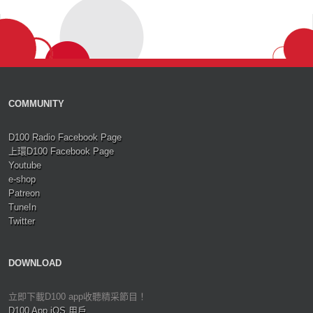
COMMUNITY
D100 Radio Facebook Page
上環D100 Facebook Page
Youtube
e-shop
Patreon
TuneIn
Twitter
DOWNLOAD
立即下載D100 app收聽精采節目！
D100 App iOS 用戶