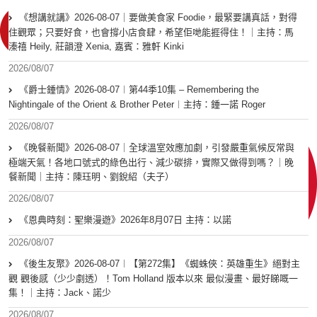
《想講就講》2026-08-07｜要做美食家 Foodie，最緊要講真話，對得
住觀眾；只要好食，也會撐小店食肆，希望佢哋能捱得住！｜主持：馬
溱禧 Heily, 莊韻澄 Xenia, 嘉賓：雅軒 Kinki
2026/08/07
《爵士鍾情》2026-08-07︱第44季10集 – Remembering the
Nightingale of the Orient & Brother Peter︱主持：鍾一諾 Roger
2026/08/07
《晚餐新聞》2026-08-07｜全球溫室效應加劇，引發嚴重氣候反常與
極端天氣！各地口號式的綠色出行、減少碳排，實際又做得到嗎？｜晚
餐新聞｜主持：陳珏明、劉銳紹（夫子）
2026/08/07
《恩典時刻：聖樂漫遊》2026年8月07日 主持：以諾
2026/08/07
《後生友聚》2026-08-07︱【第272集】《蜘蛛俠：英雄重生》絕對主
觀 觀後感（少少劇透）！Tom Holland 版本以來 最似漫畫、最好睇嘅一
集！｜主持：Jack、諾少
2026/08/07