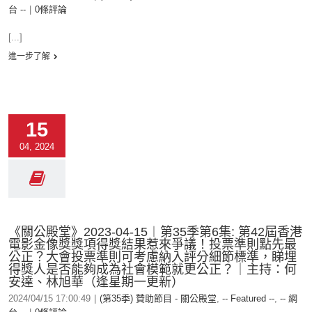
台 --
|
0條評論
[...]
進一步了解
15
04, 2024
《關公殿堂》2023-04-15︱第35季第6集: 第42屆香港
電影金像獎獎項得獎結果惹來爭議！投票準則點先最
公正？大會投票準則可考慮納入評分細節標準，睇埋
得獎人是否能夠成為社會模範就更公正？｜主持：何
安達、林旭華（逢星期一更新）
2024/04/15 17:00:49
|
(第35季) 贊助節目 - 關公殿堂
,
-- Featured --
,
-- 網