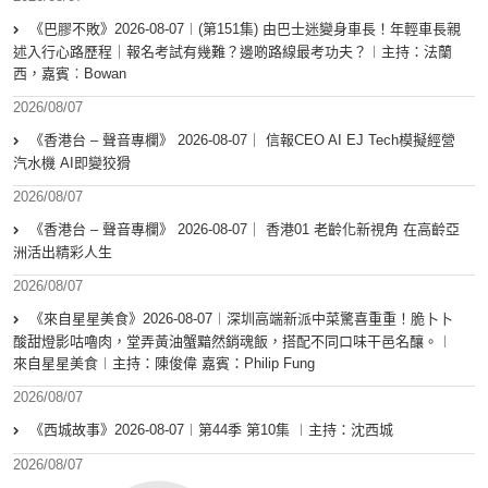
《巴膠不敗》2026-08-07︱(第151集) 由巴士迷變身車長！年輕車長親
述入行心路歷程｜報名考試有幾難？邊啲路線最考功夫？︱主持：法蘭
西，嘉賓︰Bowan
2026/08/07
《香港台 – 聲音專欄》 2026-08-07｜ 信報CEO AI EJ Tech模擬經營
汽水機 AI即變狡猾
2026/08/07
《香港台 – 聲音專欄》 2026-08-07｜ 香港01 老齡化新視角 在高齡亞
洲活出精彩人生
2026/08/07
《來自星星美食》2026-08-07︱深圳高端新派中菜驚喜重重！脆卜卜
酸甜燈影咕嚕肉，堂弄黃油蟹黯然銷魂飯，搭配不同口味干邑名釀。︱
來自星星美食︱主持：陳俊偉 嘉賓：Philip Fung
2026/08/07
《西城故事》2026-08-07︱第44季 第10集 ︱主持：沈西城
2026/08/07