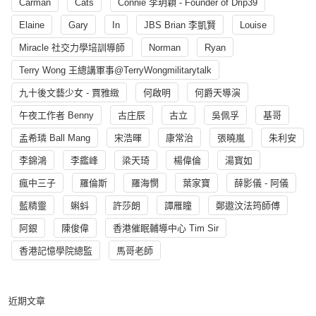
Carman
Cats
Connie 李玥穎 - Founder of Drip39
Elaine
Gary
In
JBS Brian 李凱賢
Louise
Miracle 社交力學培訓導師
Norman
Ryan
Terry Wong 王總講軍事@TerryWongmilitarytalk
九十後文藝少女 - 賈雅緻
何啟明
何爵天導演
午夜工作者 Benny
古庄辰
古立
吳佩孚
基哥
孟希璘 Ball Mang
宋浩暉
康常治
張曉嵐
朱利安
李錦鴻
李鑑峰
梁天琦
楊偉倫
湯寳如
瘋中三子
羅倫斯
羅海憫
葉家寶
薛影儀 - 阿儀
藍精靈
蝌蚪
許莎朗
譚雁瞳
鄭遨汶法筠師傅
阿銀
陳俊偉
香港催眠輔導中心 Tim Sir
香港記憶學院總監
馬哥老師
近期文章