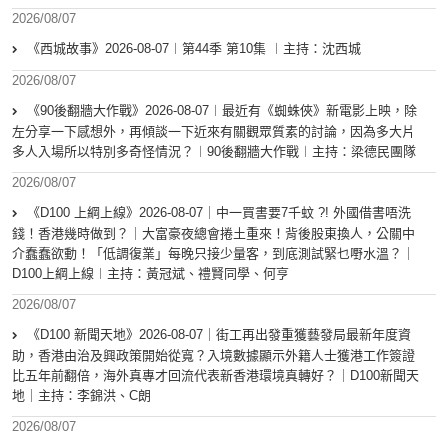
2026/08/07
《西城故事》2026-08-07︱第44季 第10集 ︱主持：沈西城
2026/08/07
《90後翻牆大作戰》2026-08-07︱最近有《蜘蛛俠》新電影上映，除
左分享一下感想外，再傾談一下近來有關觀眾質素的討論，因為多大片
多人入場所以特別多奇怪情況？︱90後翻牆大作戰︱主持：梁德民團隊
2026/08/07
《D100 上綱上線》2026-08-07｜中一買書要7千蚊 ?! 外國借書唔洗
錢！香港幾時做到？｜大富豪夜總會捲土重來！背後股東換人，公關中
介蠢蠢欲動！「低調復業」每晚只接少量客，到底測試緊乜嘢水溫？｜
D100上綱上線︱主持：黃冠斌、禮賢同學、何亨
2026/08/07
《D100 新聞天地》2026-08-07｜街工再出發重獲藝發局最新年度資
助，香港由治及興政策開始從寬？入境數據顯示外籍人士獲港工作簽證
比五年前翻倍，海外真專才回流代表新香港環境真轉好？｜D100新聞天
地｜主持：李錦洪、C朗
2026/08/07