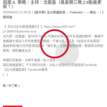
局面 6. 策略︱主持：沈振盈（逢星期三晚上9點後更
新！）
2024/04/10 21:00:52
|
(第35季) 沈大師講投資
,
-- Featured --
,
-- 網台 --
|
1
條評論
【【2023沈大師澄清啟示】】https://www.d100.net/?
p=266647&preview=true
沈大師（沈振盈）及D100 Radio 不論在任何社交平台或通訊軟件，都絕不
會邀請大家加入任何免費投資群組，不會以私人訊息（包括文字及語音）
邀請參與/進行任何投資或提供「爆升股」之類的股票號碼，敬請各位時刻
警惕，慎防騙徒出沒。
有關任何查詢，大師不會逐一私人回答，
請在每週星期三 下午5時30分前，以私人訊息的方式發送到Facebook
【沈大師講投資】Facebook專頁
[...]
進一步了解