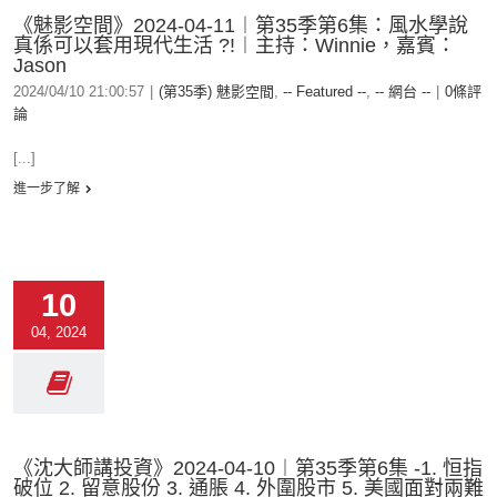
《魅影空間》2024-04-11︱第35季第6集：風水學說
真係可以套用現代生活 ?!︱主持：Winnie，嘉賓：
Jason
2024/04/10 21:00:57
|
(第35季) 魅影空間
,
-- Featured --
,
-- 網台 --
|
0條評
論
[...]
進一步了解
10
04, 2024
《沈大師講投資》2024-04-10︱第35季第6集 -1. 恒指
破位 2. 留意股份 3. 通脹 4. 外圍股市 5. 美國面對兩難