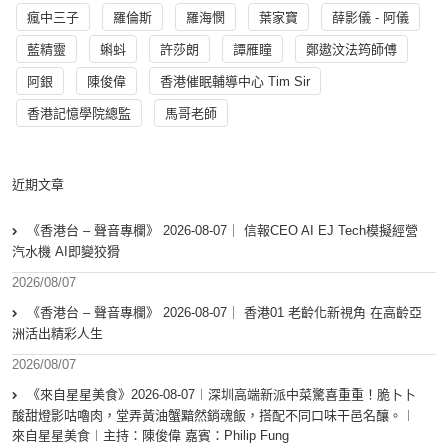
瘋中三子
羅倫斯
羅海憫
葉家寶
薛影儀 - 阿儀
藍精靈
蝌蚪
許莎朗
譚雁瞳
鄭遨汶法筠師傅
阿銀
陳俊偉
香港催眠輔導中心 Tim Sir
香港記憶學院總監
馬哥老師
近期文章
《香港台 – 聲音專欄》 2026-08-07｜ 信報CEO AI EJ Tech模擬經營
汽水機 AI即變狡猾
2026/08/07
《香港台 – 聲音專欄》 2026-08-07｜ 香港01 老齡化新視角 在高齡亞
洲活出精彩人生
2026/08/07
《來自星星美食》2026-08-07︱深圳高端新派中菜驚喜重重！脆卜卜
酸甜燈影咕嚕肉，堂弄黃油蟹黯然銷魂飯，搭配不同口味干邑名釀。︱
來自星星美食︱主持：陳俊偉 嘉賓：Philip Fung