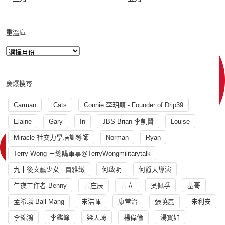
重溫庫
慶爆搜尋
Carman
Cats
Connie 李玥穎 - Founder of Drip39
Elaine
Gary
In
JBS Brian 李凱賢
Louise
Miracle 社交力學培訓導師
Norman
Ryan
Terry Wong 王總講軍事@TerryWongmilitarytalk
九十後文藝少女 - 賈雅緻
何啟明
何爵天導演
午夜工作者 Benny
古庄辰
古立
吳佩孚
基哥
孟希璘 Ball Mang
宋浩暉
康常治
張曉嵐
朱利安
李錦鴻
李鑑峰
梁天琦
楊偉倫
湯寳如