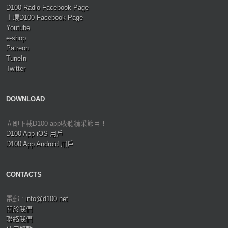
D100 Radio Facebook Page
上環D100 Facebook Page
Youtube
e-shop
Patreon
TuneIn
Twitter
DOWNLOAD
立即下載D100 app收聽精采節目！
D100 App iOS 用戶
D100 App Android 用戶
CONTACTS
電郵 :
info@d100.net
關於我們
聯絡我們