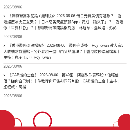
2026/08/06
《嚤囉街高談闊論 (復刻版)》2026-08-06 借日元買美債有著數？｜香
港經歷冰火五重天？｜日本惡劣天氣預報App，竟成「狼來了」？｜香港
係「巨嬰社會」？｜嚤囉街高談闊論復刻版｜林旭華、潘啟迪、彭彭
2026/08/06
《香港裝修暗黑檔案》 2026-08-06｜裝修完成後，Roy Kwan 教大家3
大收樓驗貨重點。另外發現一屋曱甴又點處理？｜香港裝修暗黑檔案｜
主持：瘋子江少，Roy Kwan
2026/08/06
《CAB爆的士台》 2026-08-06｜第49集：阿揚教你買韓股，信唔信
佢？睇你自己喇！｜仲教埋你咩係AI同芯片股｜CAB爆的士台｜主持：
肥叔叔、阿楊
2026/08/06