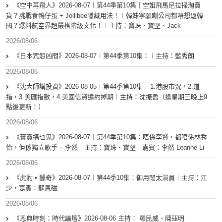
《空中再飛人》2026-08-07︱第44季第10集｜空姐飛馬尼拉掃淘寶
貨？挑戰食鴨仔蛋 + Jollibee隱藏用法！︱韓妹寧願瞓公司都唔想返韓
國？爆料航空界超嚴格階級文化！︱主持：寶珠、寶堅、Jack
2026/08/06
《日本咒怨凶間》2026-08-07︱第44季第10集：︱主持：藍秀朗
2026/08/06
《沈大師講投資》2026-08-05︱第44季第10集 – 1.港股市況，2.道
指，3.美匯指數，4.美國信貸違約掉期︱主持：沈振盈（逢星期三晚上9
點後更新！）
2026/08/06
《寶寶搞乜鬼》2026-08-07︱第44季第10集︰唔係李賢，都唔係林秀
怡，佢係獨立歌手 – 李然︱主持：寶珠、寶堅 嘉賓：李然 Leanne Li
2026/08/06
《虎豹 • 獵奇》2026-08-07︱第44季10集：御用闊太演員︱主持：江
少，嘉賓：蘇恩磁
2026/08/06
《恩典時刻：時代論壇》2026-08-06 主持： 羅民威、陳珏明