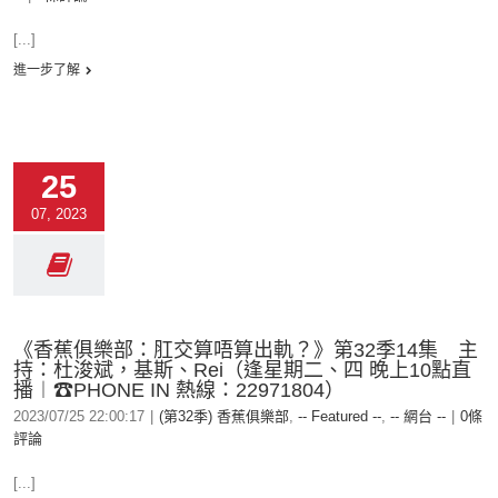
[...]
進一步了解
25
07, 2023
《香蕉俱樂部：肛交算唔算出軌？》第32季14集 主
持：杜浚斌，基斯、Rei（逢星期二、四 晚上10點直
播︱☎PHONE IN 熱線：22971804）
2023/07/25 22:00:17
|
(第32季) 香蕉俱樂部
,
-- Featured --
,
-- 網台 --
|
0條
評論
[...]