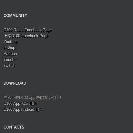
COMMUNITY
D100 Radio Facebook Page
上環D100 Facebook Page
Youtube
e-shop
Patreon
TuneIn
Twitter
DOWNLOAD
立即下載D100 app收聽精采節目！
D100 App iOS 用戶
D100 App Android 用戶
CONTACTS