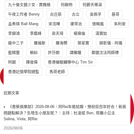
九十後文藝少女 - 賈雅緻
何啟明
何爵天導演
午夜工作者 Benny
古庄辰
古立
吳佩孚
基哥
孟希璘 Ball Mang
宋浩暉
康常治
張曉嵐
朱利安
李錦鴻
李鑑峰
梁天琦
楊偉倫
湯寳如
瘋中三子
羅倫斯
羅海憫
葉家寶
薛影儀 - 阿儀
藍精靈
蝌蚪
許莎朗
譚雁瞳
鄭遨汶法筠師傅
阿銀
陳俊偉
香港催眠輔導中心 Tim Sir
香港記憶學院總監
馬哥老師
近期文章
《香蕉俱樂部》2026-08-06︱阿Rei年尾結婚，預祝佢百年好合！新房
問題點解決？生唔生小朋友呢？︱主持：杜浚斌 Ben, 塔羅小公主
Selina, Viola, 阿Rei
2026/08/06