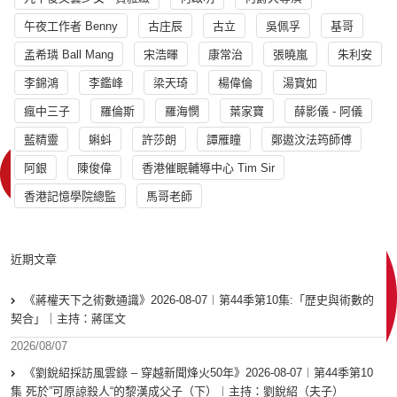
午夜工作者 Benny
古庄辰
古立
吳佩孚
基哥
孟希璘 Ball Mang
宋浩暉
康常治
張曉嵐
朱利安
李錦鴻
李鑑峰
梁天琦
楊偉倫
湯寳如
瘋中三子
羅倫斯
羅海憫
葉家寶
薛影儀 - 阿儀
藍精靈
蝌蚪
許莎朗
譚雁瞳
鄭遨汶法筠師傅
阿銀
陳俊偉
香港催眠輔導中心 Tim Sir
香港記憶學院總監
馬哥老師
近期文章
《蔣權天下之術數通識》2026-08-07︱第44季第10集:「歴史與術數的
契合」｜主持：蔣匡文
2026/08/07
《劉銳紹採訪風雲錄 – 穿越新聞烽火50年》2026-08-07︱第44季第10
集 死於”可原諒殺人“的黎漢成父子（下）︱主持：劉銳紹（夫子）