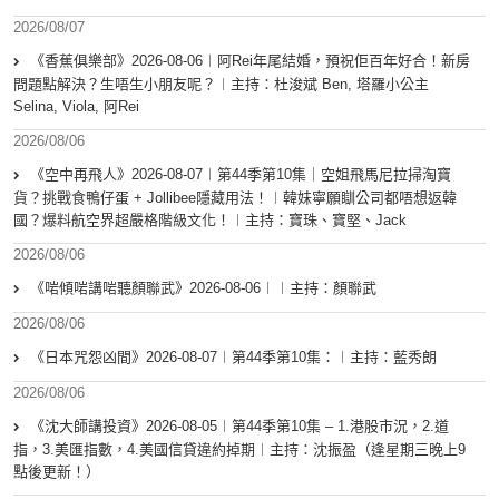
2026/08/07
《香蕉俱樂部》2026-08-06︱阿Rei年尾結婚，預祝佢百年好合！新房
問題點解決？生唔生小朋友呢？︱主持：杜浚斌 Ben, 塔羅小公主
Selina, Viola, 阿Rei
2026/08/06
《空中再飛人》2026-08-07︱第44季第10集｜空姐飛馬尼拉掃淘寶
貨？挑戰食鴨仔蛋 + Jollibee隱藏用法！︱韓妹寧願瞓公司都唔想返韓
國？爆料航空界超嚴格階級文化！︱主持：寶珠、寶堅、Jack
2026/08/06
《啱傾啱講啱聽顏聯武》2026-08-06︱︱主持：顏聯武
2026/08/06
《日本咒怨凶間》2026-08-07︱第44季第10集：︱主持：藍秀朗
2026/08/06
《沈大師講投資》2026-08-05︱第44季第10集 – 1.港股市況，2.道
指，3.美匯指數，4.美國信貸違約掉期︱主持：沈振盈（逢星期三晚上9
點後更新！）