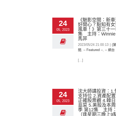
《魅影空間：新車
24
好開心？點知有女
風車！》第三十一
05, 2023
集 主持：Winni
馬菲
2023/05/24 21:00:13
|
(
間
,
-- Featured --
,
-- 網台 
[...]
沈大師講投資：1
24
支持位 2.資產配置
正確股票觀 4.韓
05, 2023
韭菜 5.美股及本周
季 第12集 主持
（逢星期三晚上9