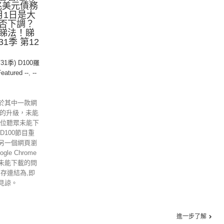
兆美元債務
月1日是大
否下調？
睇法！睇
1季 第12
31季) D100羅
Featured --
,
--
於其中一款網
ome的升級，未能
各位聽眾未能下
D100節目重
另一個網頁瀏
gle Chrome
未能下載的問
另存連結為,即
見諒。
進一步了解