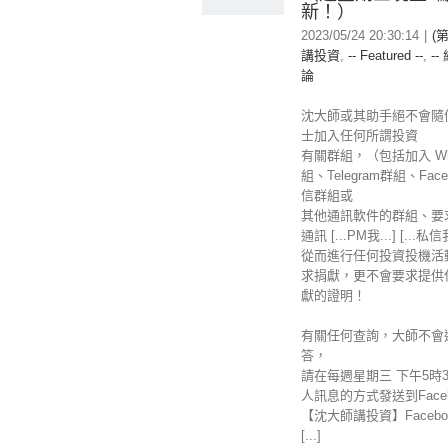
新！）
2023/05/24 20:30:14
|
(
講投資
,
-- Featured --
,
--
論
沈大師或其助手絕不會隨
士加入任何所謂投資
有關群組，（包括加入 Wha
組、Telegram群組、Fac
信群組或
其他通訊軟件的群組、要
通訊 [...PM我...] [...私
從而進行任何投資投機活
求捐獻，更不會要求提供
獻的證明！
有關任何查詢，大師不會
答，
請在每週星期三 下午5時
人訊息的方式發送到Faceb
【沈大師講投資】Facebo
[...]