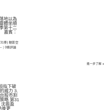
落地以為
靈體坐順
季第十二
e 嘉賓：
第31季) 魅影空
--
|
0條評論
進一步了解
.恒指下破
的威力 3.
日台股市割
策略 第31
：沈振盈
點後更