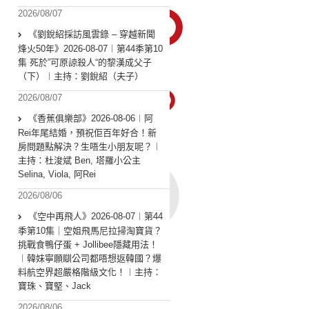
2026/08/07
《劉銳紹採訪風雲錄 – 穿越新聞
烽火50年》2026-08-07︱第44季第10
集 死於”可原諒殺人“的黎漢成父子
（下）︱主持：劉銳紹（夫子）
2026/08/07
《香蕉俱樂部》2026-08-06︱阿
Rei年尾結婚，預祝佢百年好合！新
房問題點解決？生唔生小朋友呢？︱
主持：杜浚斌 Ben, 塔羅小公主
Selina, Viola, 阿Rei
2026/08/06
《空中再飛人》2026-08-07︱第44
季第10集｜空姐飛馬尼拉掃淘寶貨？
挑戰食鴨仔蛋 + Jollibee隱藏用法！
︱韓妹寧願瞓公司都唔想返韓國？爆
料航空界超嚴格階級文化！︱主持：
寶珠、寶堅、Jack
2026/08/06