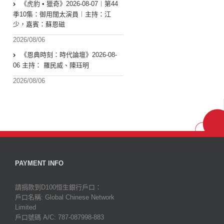
《虎豹 • 獵奇》2026-08-07︱第44
季10集：御用闊太演員︱主持：江
少，嘉賓：蘇恩磁
2026/08/06
《恩典時刻：時代論壇》2026-08-
06 主持： 羅民威、陳珏明
2026/08/06
PAYMENT INFO
請捐款到D100恒生銀行戶口：
戶口名稱: Global Chinese Network
Limited
戶口號碼 A/C: 787-087998-883