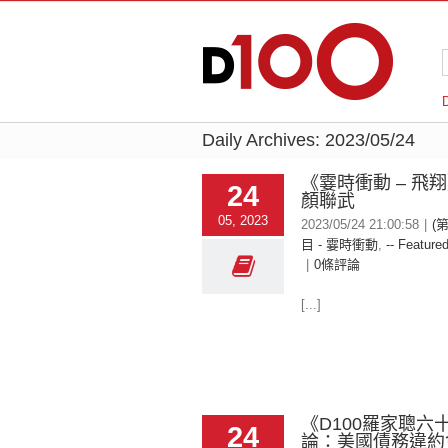
Daily Archives:
2023/05/24
《霎時衝動 – 飛
24
顏聯武
05, 2023
2023/05/24 21:00:58
|
(
目 - 霎時衝動
,
-- Featured
|
0條評論
[...]
《D100羅家聰六
24
論：美國債務違約