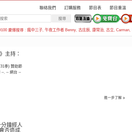
聯絡我們
訂購服務
節目表
節目重溫
D100 慶爆搜尋 :
瘋中三子
,
午夜工作者 Benny
,
古庄辰
,
康常治
,
古立
,
Carman
,
羅倫斯
翔》主持：
第31季) 贊助節
 --
,
-- 網台 --
進一步了解
十分鐘經人
會否造成