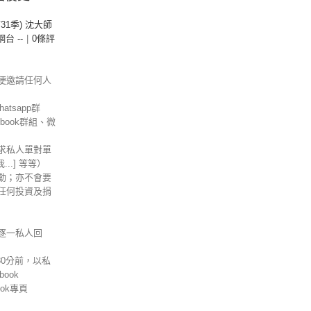
第31季) 沈大師
 網台 --
|
0條評
便邀請任何人
tsapp群
ebook群組、微
求私人單對單
信我...] 等等）
動；亦不會要
任何投資及捐
逐一私人回
30分前，以私
ook
ok專頁