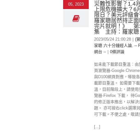
災難性影響？1.4
05, 2023
上限危機擴大？6
限日？美元評級會
羅家聰居然持正面
完片就明！》 第3
集 主持：羅家聰
2023/05/24 21:00:28
|
(第
家聰 六十分鐘經人論
,
-- 
網台 --
|
0條評論
如未能下載節目重溫︰由
頁瀏覽器-Google Chr
與D100網頁對應，導致
載節目重溫。 如需要下載
溫，目前階段上，請使用
覽器-Firefox 下載， 待Goo
的修正版本推出，以解決
題。 亦可按右click選擇
可下載。不便之處，敬請
[...]