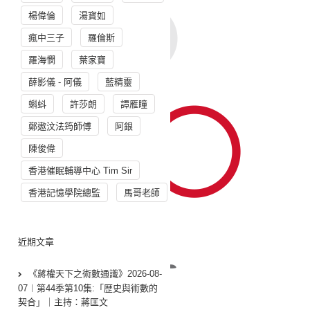
楊偉倫
湯寳如
瘋中三子
羅倫斯
羅海憫
葉家寶
薛影儀 - 阿儀
藍精靈
蝌蚪
許莎朗
譚雁瞳
鄭遨汶法筠師傅
阿銀
陳俊偉
香港催眠輔導中心 Tim Sir
香港記憶學院總監
馬哥老師
近期文章
《蔣權天下之術數通識》2026-08-
07︱第44季第10集:「歴史與術數的
契合」｜主持：蔣匡文