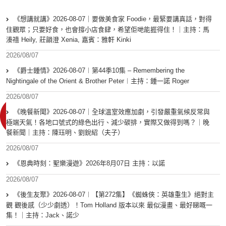
《想講就講》2026-08-07｜要做美食家 Foodie，最緊要講真話，對得
住觀眾；只要好食，也會撐小店食肆，希望佢哋能捱得住！｜主持：馬
溱禧 Heily, 莊韻澄 Xenia, 嘉賓：雅軒 Kinki
2026/08/07
《爵士鍾情》2026-08-07︱第44季10集 – Remembering the
Nightingale of the Orient & Brother Peter︱主持：鍾一諾 Roger
2026/08/07
《晚餐新聞》2026-08-07｜全球溫室效應加劇，引發嚴重氣候反常與
極端天氣！各地口號式的綠色出行、減少碳排，實際又做得到嗎？｜晚
餐新聞｜主持：陳珏明、劉銳紹（夫子）
2026/08/07
《恩典時刻：聖樂漫遊》2026年8月07日 主持：以諾
2026/08/07
《後生友聚》2026-08-07︱【第272集】《蜘蛛俠：英雄重生》絕對主
觀 觀後感（少少劇透）！Tom Holland 版本以來 最似漫畫、最好睇嘅一
集！｜主持：Jack、諾少