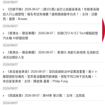
2026/08/07
《巴膠不敗》2026-08-07︱(第151集) 由巴士迷變身車長！年輕車長親
述入行心路歷程｜報名考試有幾難？邊啲路線最考功夫？︱主持：法蘭
西，嘉賓︰Bowan
2026/08/07
《香港台 – 聲音專欄》 2026-08-07｜ 信報CEO AI EJ Tech模擬經營
汽水機 AI即變狡猾
2026/08/07
《香港台 – 聲音專欄》 2026-08-07｜ 香港01 老齡化新視角 在高齡亞
洲活出精彩人生
2026/08/07
《來自星星美食》2026-08-07︱深圳高端新派中菜驚喜重重！脆卜卜
酸甜燈影咕嚕肉，堂弄黃油蟹黯然銷魂飯，搭配不同口味干邑名釀。︱
來自星星美食︱主持：陳俊偉 嘉賓：Philip Fung
2026/08/07
《西城故事》2026-08-07︱第44季 第10集 ︱主持：沈西城
2026/08/07