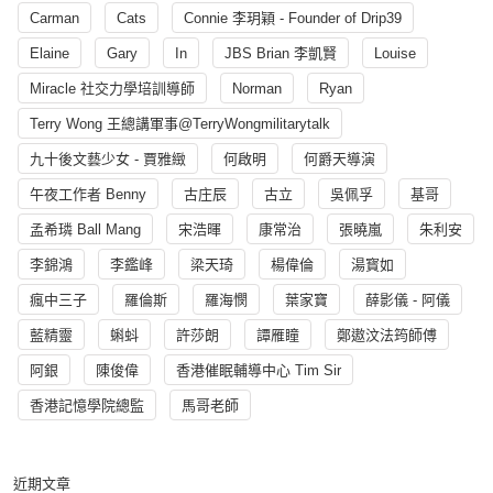
Carman
Cats
Connie 李玥穎 - Founder of Drip39
Elaine
Gary
In
JBS Brian 李凱賢
Louise
Miracle 社交力學培訓導師
Norman
Ryan
Terry Wong 王總講軍事@TerryWongmilitarytalk
九十後文藝少女 - 賈雅緻
何啟明
何爵天導演
午夜工作者 Benny
古庄辰
古立
吳佩孚
基哥
孟希璘 Ball Mang
宋浩暉
康常治
張曉嵐
朱利安
李錦鴻
李鑑峰
梁天琦
楊偉倫
湯寳如
瘋中三子
羅倫斯
羅海憫
葉家寶
薛影儀 - 阿儀
藍精靈
蝌蚪
許莎朗
譚雁瞳
鄭遨汶法筠師傅
阿銀
陳俊偉
香港催眠輔導中心 Tim Sir
香港記憶學院總監
馬哥老師
近期文章