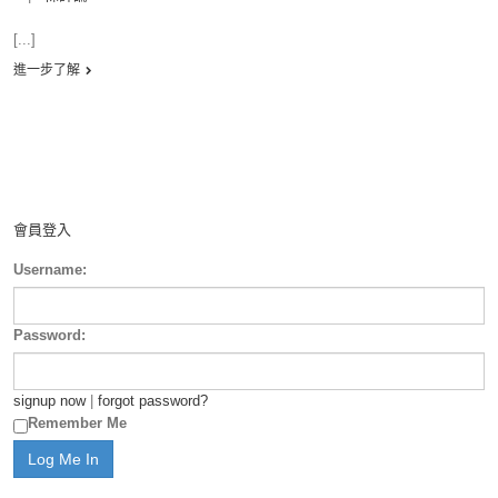
[...]
進一步了解
會員登入
Username:
Password:
signup now
|
forgot password?
Remember Me