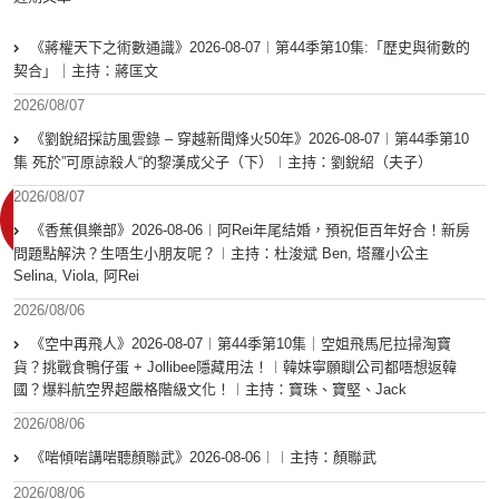
《蔣權天下之術數通識》2026-08-07︱第44季第10集:「歴史與術數的
契合」｜主持：蔣匡文
2026/08/07
《劉銳紹採訪風雲錄 – 穿越新聞烽火50年》2026-08-07︱第44季第10
集 死於”可原諒殺人“的黎漢成父子（下）︱主持：劉銳紹（夫子）
2026/08/07
《香蕉俱樂部》2026-08-06︱阿Rei年尾結婚，預祝佢百年好合！新房
問題點解決？生唔生小朋友呢？︱主持：杜浚斌 Ben, 塔羅小公主
Selina, Viola, 阿Rei
2026/08/06
《空中再飛人》2026-08-07︱第44季第10集｜空姐飛馬尼拉掃淘寶
貨？挑戰食鴨仔蛋 + Jollibee隱藏用法！︱韓妹寧願瞓公司都唔想返韓
國？爆料航空界超嚴格階級文化！︱主持：寶珠、寶堅、Jack
2026/08/06
《啱傾啱講啱聽顏聯武》2026-08-06︱︱主持：顏聯武
2026/08/06