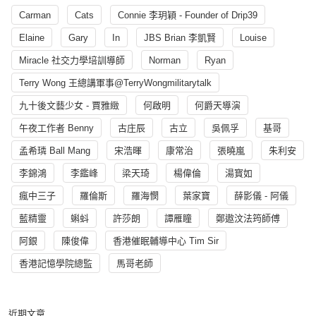
Carman
Cats
Connie 李玥穎 - Founder of Drip39
Elaine
Gary
In
JBS Brian 李凱賢
Louise
Miracle 社交力學培訓導師
Norman
Ryan
Terry Wong 王總講軍事@TerryWongmilitarytalk
九十後文藝少女 - 賈雅緻
何啟明
何爵天導演
午夜工作者 Benny
古庄辰
古立
吳佩孚
基哥
孟希璘 Ball Mang
宋浩暉
康常治
張曉嵐
朱利安
李錦鴻
李鑑峰
梁天琦
楊偉倫
湯寳如
瘋中三子
羅倫斯
羅海憫
葉家寶
薛影儀 - 阿儀
藍精靈
蝌蚪
許莎朗
譚雁瞳
鄭遨汶法筠師傅
阿銀
陳俊偉
香港催眠輔導中心 Tim Sir
香港記憶學院總監
馬哥老師
近期文章