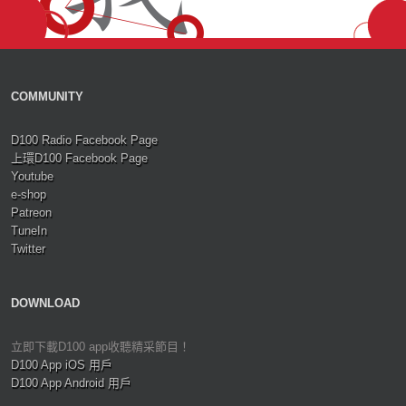
COMMUNITY
D100 Radio Facebook Page
上環D100 Facebook Page
Youtube
e-shop
Patreon
TuneIn
Twitter
DOWNLOAD
立即下載D100 app收聽精采節目！
D100 App iOS 用戶
D100 App Android 用戶