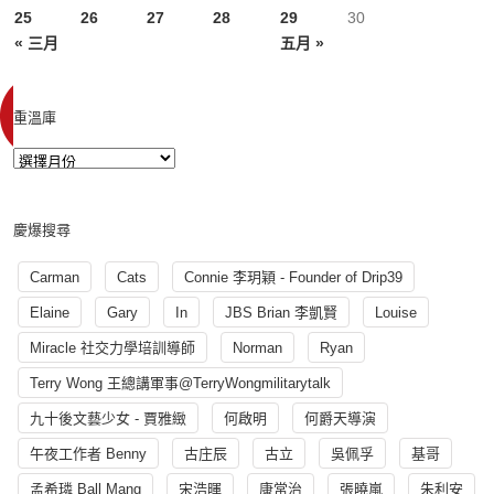
25
26
27
28
29
30
« 三月
五月 »
重溫庫
慶爆搜尋
Carman
Cats
Connie 李玥穎 - Founder of Drip39
Elaine
Gary
In
JBS Brian 李凱賢
Louise
Miracle 社交力學培訓導師
Norman
Ryan
Terry Wong 王總講軍事@TerryWongmilitarytalk
九十後文藝少女 - 賈雅緻
何啟明
何爵天導演
午夜工作者 Benny
古庄辰
古立
吳佩孚
基哥
孟希璘 Ball Mang
宋浩暉
康常治
張曉嵐
朱利安