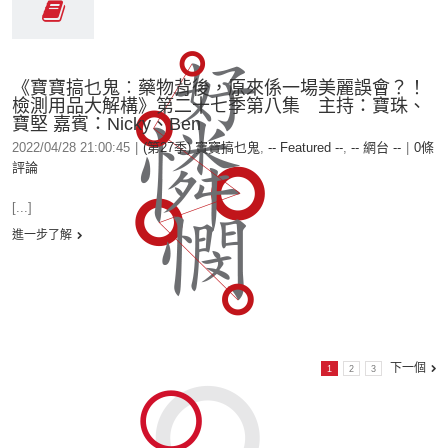
《寶寶搞乜鬼︰藥物背後，原來係一場美麗誤會？！
檢測用品大解構》第二十七季第八集 主持：寶珠、
寶堅 嘉賓：Nicky、Ben
2022/04/28 21:00:45
|
(第27季) 寶寶搞乜鬼
,
-- Featured --
,
-- 網台 --
|
0條
評論
[...]
進一步了解
下一個
1
2
3