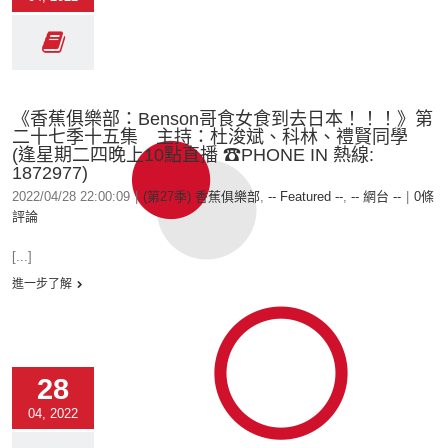
《香蕉俱樂部：Benson哥食女食到去日本！！！》第
二十七季十五集 主持：杜浚斌、科林、禮賢同學
(逢星期二四晚上10點直播 ☎PHONE IN 熱線:
1872977)
2022/04/28 22:00:09
|
(第27季) 香蕉俱樂部
,
-- Featured --
,
-- 網台 --
|
0條
評論
[...]
進一步了解
28
04, 2022