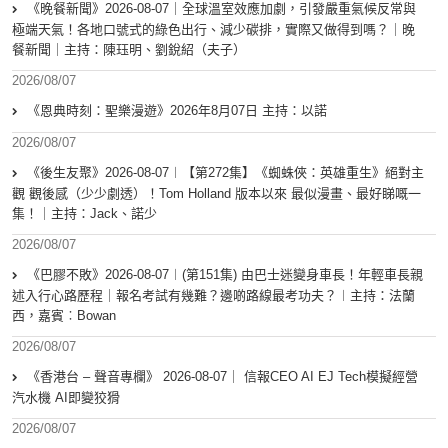
《晚餐新聞》2026-08-07｜全球溫室效應加劇，引發嚴重氣候反常與
極端天氣！各地口號式的綠色出行、減少碳排，實際又做得到嗎？｜晚
餐新聞｜主持：陳珏明、劉銳紹（夫子）
2026/08/07
《恩典時刻：聖樂漫遊》2026年8月07日 主持：以諾
2026/08/07
《後生友聚》2026-08-07︱【第272集】《蜘蛛俠：英雄重生》絕對主
觀 觀後感（少少劇透）！Tom Holland 版本以來 最似漫畫、最好睇嘅一
集！｜主持：Jack、諾少
2026/08/07
《巴膠不敗》2026-08-07︱(第151集) 由巴士迷變身車長！年輕車長親
述入行心路歷程｜報名考試有幾難？邊啲路線最考功夫？︱主持：法蘭
西，嘉賓︰Bowan
2026/08/07
《香港台 – 聲音專欄》 2026-08-07｜ 信報CEO AI EJ Tech模擬經營
汽水機 AI即變狡猾
2026/08/07