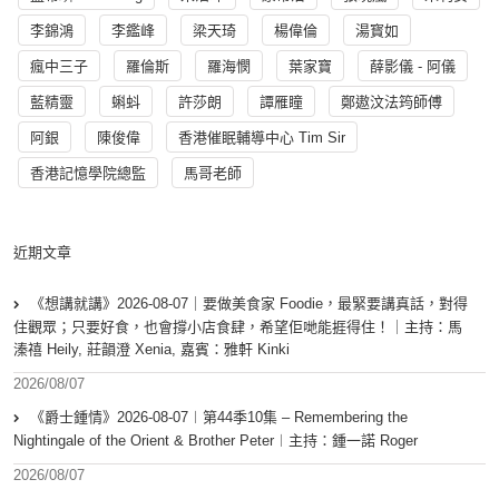
李錦鴻
李鑑峰
梁天琦
楊偉倫
湯寳如
瘋中三子
羅倫斯
羅海憫
葉家寶
薛影儀 - 阿儀
藍精靈
蝌蚪
許莎朗
譚雁瞳
鄭遨汶法筠師傅
阿銀
陳俊偉
香港催眠輔導中心 Tim Sir
香港記憶學院總監
馬哥老師
近期文章
《想講就講》2026-08-07｜要做美食家 Foodie，最緊要講真話，對得
住觀眾；只要好食，也會撐小店食肆，希望佢哋能捱得住！｜主持：馬
溱禧 Heily, 莊韻澄 Xenia, 嘉賓：雅軒 Kinki
2026/08/07
《爵士鍾情》2026-08-07︱第44季10集 – Remembering the
Nightingale of the Orient & Brother Peter︱主持：鍾一諾 Roger
2026/08/07