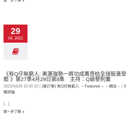
進一步了解
29
04, 2022
《有Q仔無窮人: 美滙強勢一將功成萬骨枯全球股滙受
壓 》第27季4月29日第8集 主持：Q爺黎則奮
2022/04/29 15:00:33
|
(第27季) 有Q仔無窮人
,
-- Featured --
,
-- 網台 --
|
0
條評論
[...]
進一步了解