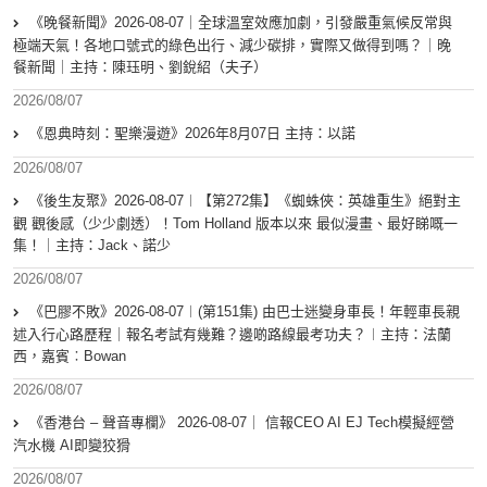
《晚餐新聞》2026-08-07｜全球溫室效應加劇，引發嚴重氣候反常與
極端天氣！各地口號式的綠色出行、減少碳排，實際又做得到嗎？｜晚
餐新聞｜主持：陳珏明、劉銳紹（夫子）
2026/08/07
《恩典時刻：聖樂漫遊》2026年8月07日 主持：以諾
2026/08/07
《後生友聚》2026-08-07︱【第272集】《蜘蛛俠：英雄重生》絕對主
觀 觀後感（少少劇透）！Tom Holland 版本以來 最似漫畫、最好睇嘅一
集！｜主持：Jack、諾少
2026/08/07
《巴膠不敗》2026-08-07︱(第151集) 由巴士迷變身車長！年輕車長親
述入行心路歷程｜報名考試有幾難？邊啲路線最考功夫？︱主持：法蘭
西，嘉賓︰Bowan
2026/08/07
《香港台 – 聲音專欄》 2026-08-07｜ 信報CEO AI EJ Tech模擬經營
汽水機 AI即變狡猾
2026/08/07