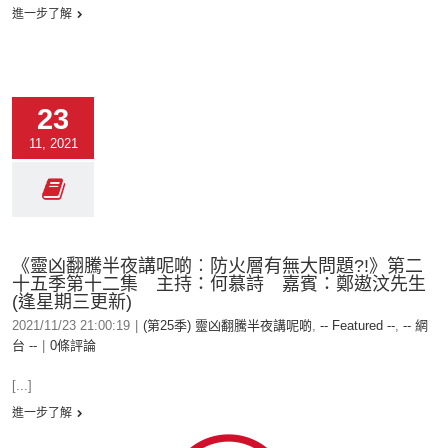
進一步了解
23
11, 2021
《靈凶翻騰半夜講呢啲︰防火層有無大問題?!》第二
十五季第十二集 主持：何慕詩 嘉賓：鄭遨汶先生
(逢星期三更新)
2021/11/23 21:00:19
|
(第25季) 靈凶翻騰半夜講呢啲
,
-- Featured --
,
-- 網
台 --
|
0條評論
[...]
進一步了解