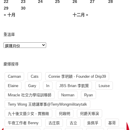
22
23
24
25
26
27
28
29
30
« 十月
十二月 »
重溫庫
慶爆搜尋
Carman
Cats
Connie 李玥穎 - Founder of Drip39
Elaine
Gary
In
JBS Brian 李凱賢
Louise
Miracle 社交力學培訓導師
Norman
Ryan
Terry Wong 王總講軍事@TerryWongmilitarytalk
九十後文藝少女 - 賈雅緻
何啟明
何爵天導演
午夜工作者 Benny
古庄辰
古立
吳佩孚
基哥