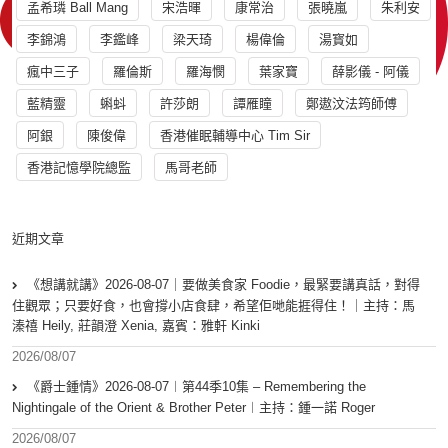
孟希璘 Ball Mang
宋浩暉
康常治
張曉嵐
朱利安
李錦鴻
李鑑峰
梁天琦
楊偉倫
湯寳如
瘋中三子
羅倫斯
羅海憫
葉家寶
薛影儀 - 阿儀
藍精靈
蝌蚪
許莎朗
譚雁瞳
鄭遨汶法筠師傅
阿銀
陳俊偉
香港催眠輔導中心 Tim Sir
香港記憶學院總監
馬哥老師
近期文章
《想講就講》2026-08-07｜要做美食家 Foodie，最緊要講真話，對得
住觀眾；只要好食，也會撐小店食肆，希望佢哋能捱得住！｜主持：馬
溱禧 Heily, 莊韻澄 Xenia, 嘉賓：雅軒 Kinki
2026/08/07
《爵士鍾情》2026-08-07︱第44季10集 – Remembering the
Nightingale of the Orient & Brother Peter︱主持：鍾一諾 Roger
2026/08/07