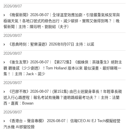
2026/08/07
《晚餐新聞》2026-08-07｜全球溫室效應加劇，引發嚴重氣候反常與
極端天氣！各地口號式的綠色出行、減少碳排，實際又做得到嗎？｜晚
餐新聞｜主持：陳珏明、劉銳紹（夫子）
2026/08/07
《恩典時刻：聖樂漫遊》2026年8月07日 主持：以諾
2026/08/07
《後生友聚》2026-08-07︱【第272集】《蜘蛛俠：英雄重生》絕對主
觀 觀後感（少少劇透）！Tom Holland 版本以來 最似漫畫、最好睇嘅一
集！｜主持：Jack、諾少
2026/08/07
《巴膠不敗》2026-08-07︱(第151集) 由巴士迷變身車長！年輕車長親
述入行心路歷程｜報名考試有幾難？邊啲路線最考功夫？︱主持：法蘭
西，嘉賓︰Bowan
2026/08/07
《香港台 – 聲音專欄》 2026-08-07｜ 信報CEO AI EJ Tech模擬經營
汽水機 AI即變狡猾