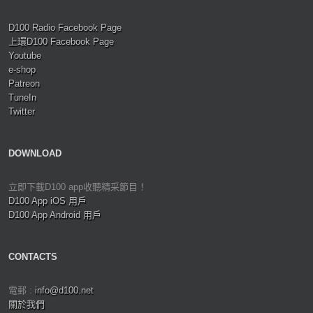
D100 Radio Facebook Page
上環D100 Facebook Page
Youtube
e-shop
Patreon
TuneIn
Twitter
DOWNLOAD
立即下載D100 app收聽精采節目！
D100 App iOS 用戶
D100 App Android 用戶
CONTACTS
電郵 :
info@d100.net
關於我們