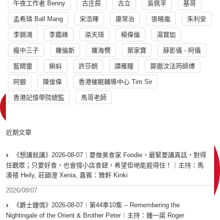
午夜工作者 Benny
古庄辰
古立
吳佩孚
基哥
孟希璘 Ball Mang
宋浩暉
康常治
張曉嵐
朱利安
李錦鴻
李鑑峰
梁天琦
楊偉倫
湯寳如
瘋中三子
羅倫斯
羅海憫
葉家寶
薛影儀 - 阿儀
藍精靈
蝌蚪
許莎朗
譚雁瞳
鄭遨汶法筠師傅
阿銀
陳俊偉
香港催眠輔導中心 Tim Sir
香港記憶學院總監
馬哥老師
近期文章
《想講就講》2026-08-07｜要做美食家 Foodie，最緊要講真話，對得
住觀眾；只要好食，也會撐小店食肆，希望佢哋能捱得住！｜主持：馬
溱禧 Heily, 莊韻澄 Xenia, 嘉賓：雅軒 Kinki
2026/08/07
《爵士鍾情》2026-08-07︱第44季10集 – Remembering the
Nightingale of the Orient & Brother Peter︱主持：鍾一諾 Roger