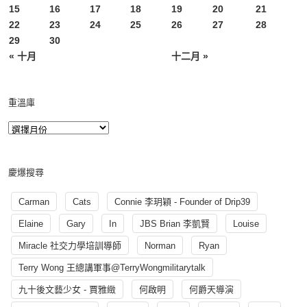
15
16
17
18
19
20
21
22
23
24
25
26
27
28
29
30
« 十月
十二月 »
重溫庫
慶爆搜尋
Carman
Cats
Connie 李玥穎 - Founder of Drip39
Elaine
Gary
In
JBS Brian 李凱賢
Louise
Miracle 社交力學培訓導師
Norman
Ryan
Terry Wong 王總講軍事@TerryWongmilitarytalk
九十後文藝少女 - 賈雅緻
何啟明
何爵天導演