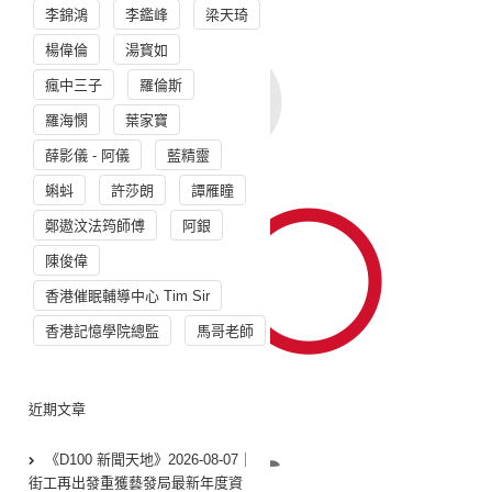
李錦鴻
李鑑峰
梁天琦
楊偉倫
湯寳如
瘋中三子
羅倫斯
羅海憫
葉家寶
薛影儀 - 阿儀
藍精靈
蝌蚪
許莎朗
譚雁瞳
鄭遨汶法筠師傅
阿銀
陳俊偉
香港催眠輔導中心 Tim Sir
香港記憶學院總監
馬哥老師
近期文章
《D100 新聞天地》2026-08-07｜
街工再出發重獲藝發局最新年度資