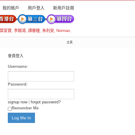
我的賬戶
用戶登入
新用戶註冊
葉家寶
,
李錦鴻
,
譚雁瞳
,
朱利安
,
Norman
,
主頁
會員登入
Username:
Password:
signup now
|
forgot password?
Remember Me