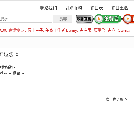
聯絡我們
訂購服務
節目表
節目重溫
D100 慶爆搜尋 :
瘋中三子
,
午夜工作者 Benny
,
古庄辰
,
康常治
,
古立
,
Carman
,
羅倫斯
河流垃圾 》
免費頻道 -
ed --
,
-- 網台 --
進一步了解