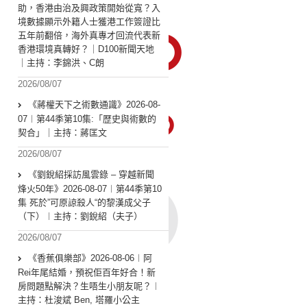
助，香港由治及興政策開始從寬？入
境數據顯示外籍人士獲港工作簽證比
五年前翻倍，海外真專才回流代表新
香港環境真轉好？｜D100新聞天地
｜主持：李錦洪、C朗
2026/08/07
《蔣權天下之術數通識》2026-08-
07︱第44季第10集:「歴史與術數的
契合」｜主持：蔣匡文
2026/08/07
《劉銳紹採訪風雲錄 – 穿越新聞
烽火50年》2026-08-07︱第44季第10
集 死於”可原諒殺人“的黎漢成父子
（下）︱主持：劉銳紹（夫子）
2026/08/07
《香蕉俱樂部》2026-08-06︱阿
Rei年尾結婚，預祝佢百年好合！新
房問題點解決？生唔生小朋友呢？︱
主持：杜浚斌 Ben, 塔羅小公主