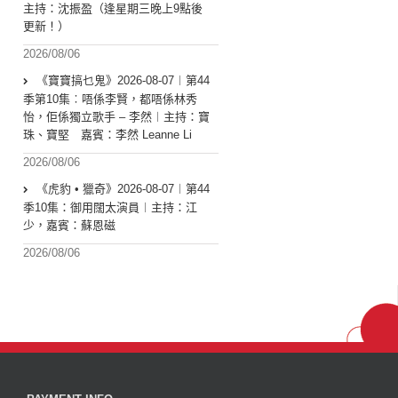
主持：沈振盈（逢星期三晚上9點後
更新！）
2026/08/06
《寶寶搞乜鬼》2026-08-07︱第44
季第10集︰唔係李賢，都唔係林秀
怡，佢係獨立歌手 – 李然︱主持：寶
珠、寶堅 嘉賓：李然 Leanne Li
2026/08/06
《虎豹 • 獵奇》2026-08-07︱第44
季10集：御用闊太演員︱主持：江
少，嘉賓：蘇恩磁
2026/08/06