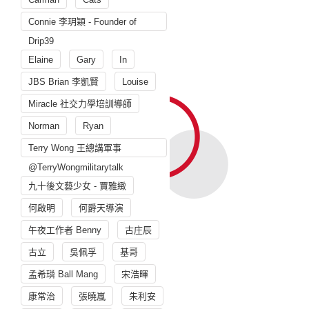
Connie 李玥穎 - Founder of
Drip39
Elaine
Gary
In
JBS Brian 李凱賢
Louise
Miracle 社交力學培訓導師
Norman
Ryan
Terry Wong 王總講軍事
@TerryWongmilitarytalk
九十後文藝少女 - 賈雅緻
何啟明
何爵天導演
午夜工作者 Benny
古庄辰
古立
吳佩孚
基哥
孟希璘 Ball Mang
宋浩暉
康常治
張曉嵐
朱利安