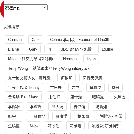
慶爆搜尋
Carman
Cats
Connie 李玥穎 - Founder of Drip39
Elaine
Gary
In
JBS Brian 李凱賢
Louise
Miracle 社交力學培訓導師
Norman
Ryan
Terry Wong 王總講軍事@TerryWongmilitarytalk
九十後文藝少女 - 賈雅緻
何啟明
何爵天導演
午夜工作者 Benny
古庄辰
古立
吳佩孚
基哥
孟希璘 Ball Mang
宋浩暉
康常治
張曉嵐
朱利安
李錦鴻
李鑑峰
梁天琦
楊偉倫
湯寳如
瘋中三子
羅倫斯
羅海憫
葉家寶
薛影儀 - 阿儀
藍精靈
蝌蚪
許莎朗
譚雁瞳
鄭遨汶法筠師傅