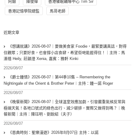
阿銀
陳俊偉
香港催眠輔導中心 Tim Sir
香港記憶學院總監
馬哥老師
近期文章
《想講就講》2026-08-07｜要做美食家 Foodie，最緊要講真話，對得
住觀眾；只要好食，也會撐小店食肆，希望佢哋能捱得住！｜主持：馬
溱禧 Heily, 莊韻澄 Xenia, 嘉賓：雅軒 Kinki
2026/08/07
《爵士鍾情》2026-08-07︱第44季10集 – Remembering the
Nightingale of the Orient & Brother Peter︱主持：鍾一諾 Roger
2026/08/07
《晚餐新聞》2026-08-07｜全球溫室效應加劇，引發嚴重氣候反常與
極端天氣！各地口號式的綠色出行、減少碳排，實際又做得到嗎？｜晚
餐新聞｜主持：陳珏明、劉銳紹（夫子）
2026/08/07
《恩典時刻：聖樂漫遊》2026年8月07日 主持：以諾