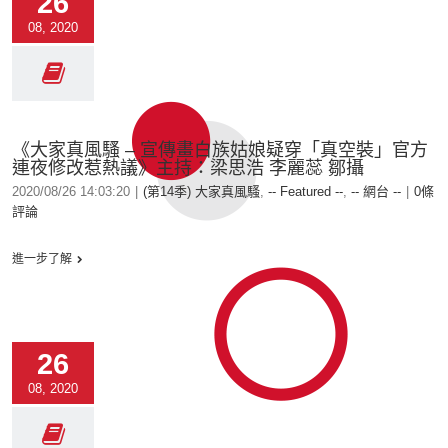
26
08, 2020
《大家真風騷 – 宣傳畫白族姑娘疑穿「真空裝」官方
連夜修改惹熱議》主持：梁思浩 李麗蕊 鄒攝
2020/08/26 14:03:20
|
(第14季) 大家真風騷
,
-- Featured --
,
-- 網台 --
|
0條
評論
進一步了解
26
08, 2020