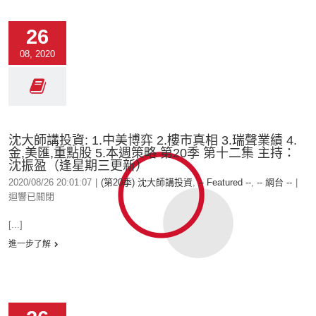
26
08, 2020
沈大師講投資: 1.中美博弈 2.樓市真相 3.瑞聲業績 4.
金,美匯,重點股 5.本週策略 第20季 第十二集 主持：
沈振盈（逢星期三更新）
2020/08/26 20:01:07
|
(第20季) 沈大師講投資
,
-- Featured --
,
-- 網台 --
|
迴響已關閉
[...]
進一步了解