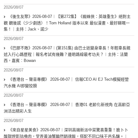
2026/08/07
《後生友聚》2026-08-07︱【第272集】《蜘蛛俠：英雄重生》絕對主
觀 觀後感（少少劇透）！Tom Holland 版本以來 最似漫畫、最好睇嘅一
集！｜主持：Jack、諾少
2026/08/07
《巴膠不敗》2026-08-07︱(第151集) 由巴士迷變身車長！年輕車長親
述入行心路歷程｜報名考試有幾難？邊啲路線最考功夫？︱主持：法蘭
西，嘉賓︰Bowan
2026/08/07
《香港台 – 聲音專欄》 2026-08-07｜ 信報CEO AI EJ Tech模擬經營
汽水機 AI即變狡猾
2026/08/07
《香港台 – 聲音專欄》 2026-08-07｜ 香港01 老齡化新視角 在高齡亞
洲活出精彩人生
2026/08/07
《來自星星美食》2026-08-07︱深圳高端新派中菜驚喜重重！脆卜卜
酸甜燈影咕嚕肉，堂弄黃油蟹黯然銷魂飯，搭配不同口味干邑名釀。︱