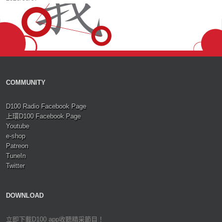
COMMUNITY
D100 Radio Facebook Page
上環D100 Facebook Page
Youtube
e-shop
Patreon
TuneIn
Twitter
DOWNLOAD
立即下載D100 app收聽精采節目！