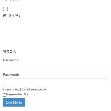
[...]
進一步了解
會員登入
Username:
Password:
signup now
|
forgot password?
Remember Me