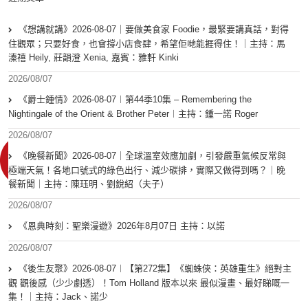
《想講就講》2026-08-07｜要做美食家 Foodie，最緊要講真話，對得
住觀眾；只要好食，也會撐小店食肆，希望佢哋能捱得住！｜主持：馬
溱禧 Heily, 莊韻澄 Xenia, 嘉賓：雅軒 Kinki
2026/08/07
《爵士鍾情》2026-08-07︱第44季10集 – Remembering the
Nightingale of the Orient & Brother Peter︱主持：鍾一諾 Roger
2026/08/07
《晚餐新聞》2026-08-07｜全球溫室效應加劇，引發嚴重氣候反常與
極端天氣！各地口號式的綠色出行、減少碳排，實際又做得到嗎？｜晚
餐新聞｜主持：陳珏明、劉銳紹（夫子）
2026/08/07
《恩典時刻：聖樂漫遊》2026年8月07日 主持：以諾
2026/08/07
《後生友聚》2026-08-07︱【第272集】《蜘蛛俠：英雄重生》絕對主
觀 觀後感（少少劇透）！Tom Holland 版本以來 最似漫畫、最好睇嘅一
集！｜主持：Jack、諾少