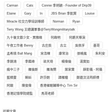
Carman
Cats
Connie 李玥穎 - Founder of Drip39
Elaine
Gary
In
JBS Brian 李凱賢
Louise
Miracle 社交力學培訓導師
Norman
Ryan
Terry Wong 王總講軍事@TerryWongmilitarytalk
九十後文藝少女 - 賈雅緻
何啟明
何爵天導演
午夜工作者 Benny
古庄辰
古立
吳佩孚
基哥
孟希璘 Ball Mang
宋浩暉
康常治
張曉嵐
朱利安
李錦鴻
李鑑峰
梁天琦
楊偉倫
湯寳如
瘋中三子
羅倫斯
羅海憫
葉家寶
薛影儀 - 阿儀
藍精靈
蝌蚪
許莎朗
譚雁瞳
鄭遨汶法筠師傅
阿銀
陳俊偉
香港催眠輔導中心 Tim Sir
香港記憶學院總監
馬哥老師
近期文章