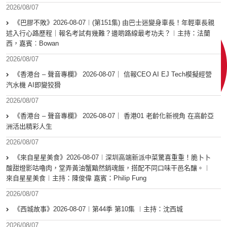
2026/08/07
《巴膠不敗》2026-08-07︱(第151集) 由巴士迷變身車長！年輕車長親
述入行心路歷程｜報名考試有幾難？邊啲路線最考功夫？︱主持：法蘭
西，嘉賓︰Bowan
2026/08/07
《香港台 – 聲音專欄》 2026-08-07｜ 信報CEO AI EJ Tech模擬經營
汽水機 AI即變狡猾
2026/08/07
《香港台 – 聲音專欄》 2026-08-07｜ 香港01 老齡化新視角 在高齡亞
洲活出精彩人生
2026/08/07
《來自星星美食》2026-08-07︱深圳高端新派中菜驚喜重重！脆卜卜
酸甜燈影咕嚕肉，堂弄黃油蟹黯然銷魂飯，搭配不同口味干邑名釀。︱
來自星星美食︱主持：陳俊偉 嘉賓：Philip Fung
2026/08/07
《西城故事》2026-08-07︱第44季 第10集 ︱主持：沈西城
2026/08/07