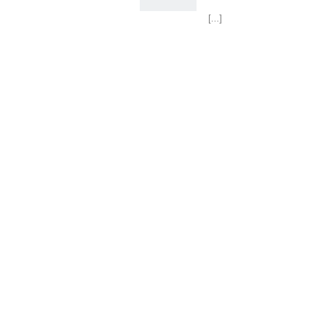
[...]