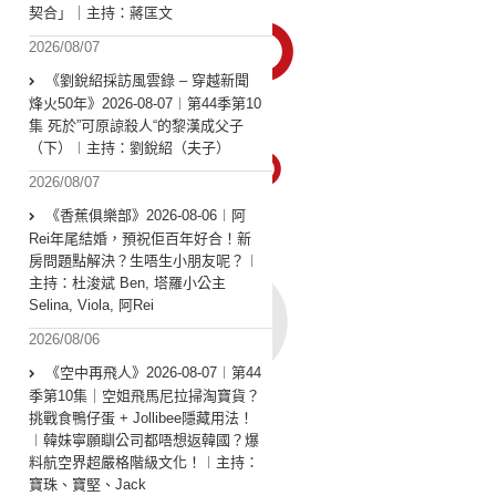
契合」｜主持：蔣匡文
2026/08/07
《劉銳紹採訪風雲錄 – 穿越新聞
烽火50年》2026-08-07︱第44季第10
集 死於”可原諒殺人“的黎漢成父子
（下）︱主持：劉銳紹（夫子）
2026/08/07
《香蕉俱樂部》2026-08-06︱阿
Rei年尾結婚，預祝佢百年好合！新
房問題點解決？生唔生小朋友呢？︱
主持：杜浚斌 Ben, 塔羅小公主
Selina, Viola, 阿Rei
2026/08/06
《空中再飛人》2026-08-07︱第44
季第10集｜空姐飛馬尼拉掃淘寶貨？
挑戰食鴨仔蛋 + Jollibee隱藏用法！
︱韓妹寧願瞓公司都唔想返韓國？爆
料航空界超嚴格階級文化！︱主持：
寶珠、寶堅、Jack