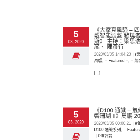
《大家真風騷 – 
5
戴智能頭盔 發燒
避》 主持：梁思
03, 2020
蕊、 陳彥行
2020/03/05 14:04:23
|
(
風騷
,
-- Featured --
,
-- 網
[...]
《D100 通識 – 
5
響珊瑚 II》周鵬 202
03, 2020
2020/03/05 00:00:21
|
#
D100 通識系列
,
-- Featur
|
0條評論