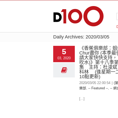
Daily Archives:
2020/03/05
《香蕉俱樂部：姐
5
Chur盡你 (本季
請大家快快支持，
03, 2020
吹水)》第十八季
集 主持：杜浚斌
科林 (逢星期一
10點更新)
2020/03/05 22:00:54
|
(
樂部
,
-- Featured --
,
-- 網
[...]