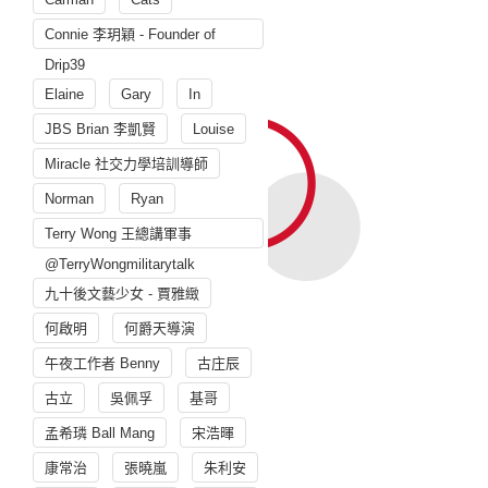
Connie 李玥穎 - Founder of
Drip39
Elaine
Gary
In
JBS Brian 李凱賢
Louise
Miracle 社交力學培訓導師
Norman
Ryan
Terry Wong 王總講軍事
@TerryWongmilitarytalk
九十後文藝少女 - 賈雅緻
何啟明
何爵天導演
午夜工作者 Benny
古庄辰
古立
吳佩孚
基哥
孟希璘 Ball Mang
宋浩暉
康常治
張曉嵐
朱利安