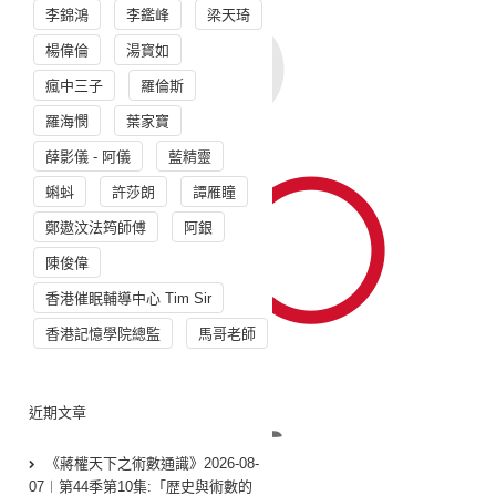
李錦鴻
李鑑峰
梁天琦
楊偉倫
湯寳如
瘋中三子
羅倫斯
羅海憫
葉家寶
薛影儀 - 阿儀
藍精靈
蝌蚪
許莎朗
譚雁瞳
鄭遨汶法筠師傅
阿銀
陳俊偉
香港催眠輔導中心 Tim Sir
香港記憶學院總監
馬哥老師
近期文章
《蔣權天下之術數通識》2026-08-
07︱第44季第10集:「歴史與術數的