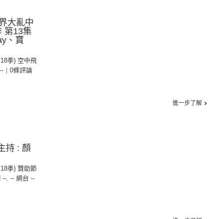
界大亂中
 第13集
y、寶
第18季) 空中飛
--
|
0條評論
進一步了解
持 : 顏
第18季) 贊助節
 --
,
-- 網台 --