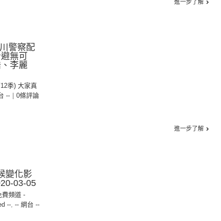
進一步了解
四川警察配
者避無可
浩、李麗
第12季) 大家真
台 --
|
0條評論
進一步了解
氣候變化影
0-03-05
免費頻道 -
ed --
,
-- 網台 --