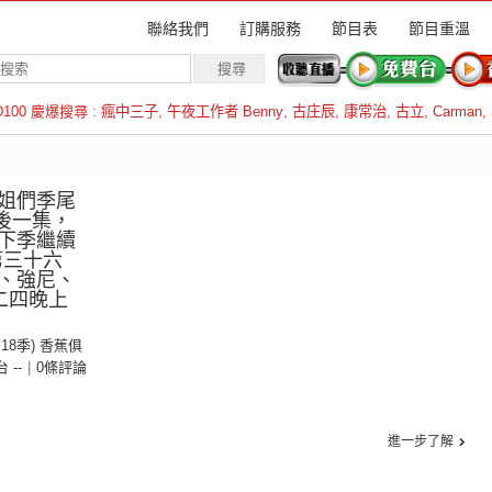
聯絡我們
訂購服務
節目表
節目重溫
D100 慶爆搜尋 :
瘋中三子
,
午夜工作者 Benny
,
古庄辰
,
康常治
,
古立
,
Carman
,
羅倫斯
姐們季尾
最後一集，
下季繼續
第三十六
、強尼、
二四晚上
第18季) 香蕉俱
台 --
|
0條評論
進一步了解