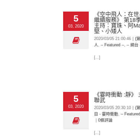
《空中飛人：在世
5
繼續服務》 第18季
主持：寶珠、阿Ma
03, 2020
堅、小矮人
2020/03/05 21:00:46
|
(
人
,
-- Featured --
,
-- 網台 
[...]
《霎時衝動 :靜》 主
5
聯武
03, 2020
2020/03/05 20:30:10
|
(
目 - 霎時衝動
,
-- Featured
|
0條評論
[...]