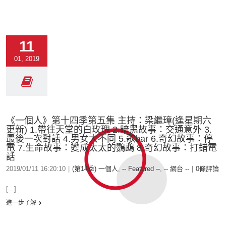
11
01, 2019
《一個人》第十四季第五集 主持：梁繼璋(逢星期六
更新) 1.帶往天堂的白玫瑰 2.暗黑故事：交通意外 3.
最後一次對話 4.男女大不同 5.歌bar 6.奇幻故事：停
電 7.生命故事：變成太太的鸚鵡 8.奇幻故事：打錯電
話
2019/01/11 16:20:10
|
(第14季) 一個人
,
-- Featured --
,
-- 網台 --
|
0條評論
[...]
進一步了解