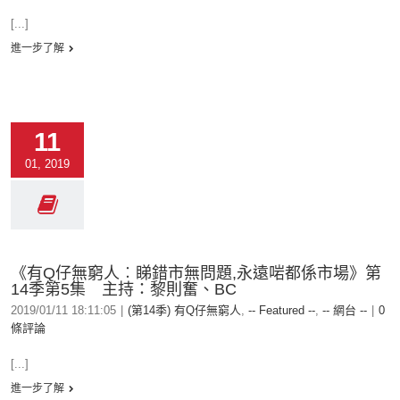
[...]
進一步了解
11
01, 2019
《有Q仔無窮人︰睇錯市無問題,永遠啱都係市場》第
14季第5集 主持：黎則奮、BC
2019/01/11 18:11:05
|
(第14季) 有Q仔無窮人
,
-- Featured --
,
-- 網台 --
|
0
條評論
[...]
進一步了解