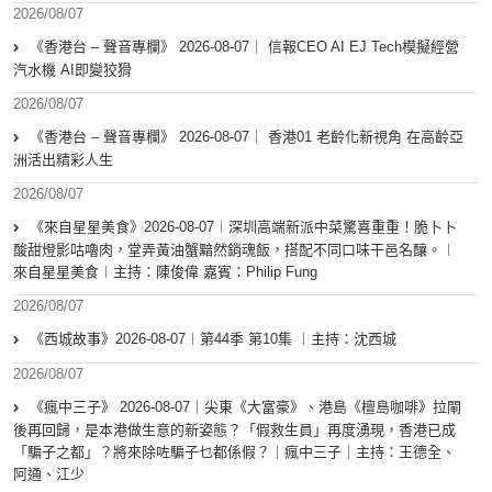
2026/08/07
《香港台 – 聲音專欄》 2026-08-07｜ 信報CEO AI EJ Tech模擬經營
汽水機 AI即變狡猾
2026/08/07
《香港台 – 聲音專欄》 2026-08-07｜ 香港01 老齡化新視角 在高齡亞
洲活出精彩人生
2026/08/07
《來自星星美食》2026-08-07︱深圳高端新派中菜驚喜重重！脆卜卜
酸甜燈影咕嚕肉，堂弄黃油蟹黯然銷魂飯，搭配不同口味干邑名釀。︱
來自星星美食︱主持：陳俊偉 嘉賓：Philip Fung
2026/08/07
《西城故事》2026-08-07︱第44季 第10集 ︱主持：沈西城
2026/08/07
《瘋中三子》 2026-08-07｜尖東《大富豪》、港島《檀島咖啡》拉閘
後再回歸，是本港做生意的新姿態？「假救生員」再度湧現，香港已成
「騙子之都」？將來除咗騙子乜都係假？｜瘋中三子｜主持：王德全、
阿通、江少