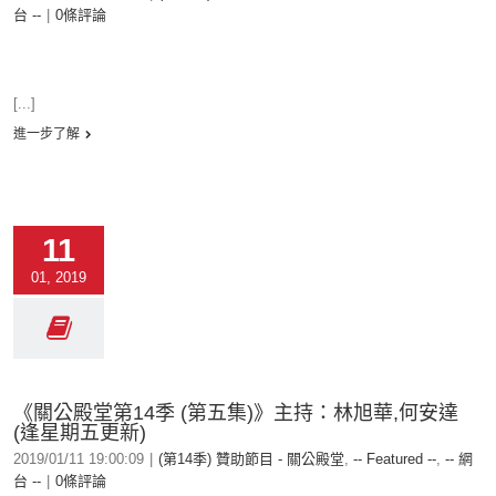
台 --
|
0條評論
[...]
進一步了解
11
01, 2019
《關公殿堂第14季 (第五集)》主持：林旭華,何安達
(逢星期五更新)
2019/01/11 19:00:09
|
(第14季) 贊助節目 - 關公殿堂
,
-- Featured --
,
-- 網
台 --
|
0條評論