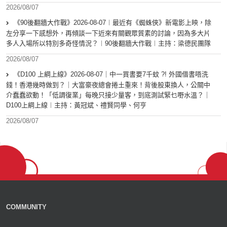
2026/08/07
《90後翻牆大作戰》2026-08-07︱最近有《蜘蛛俠》新電影上映，除
左分享一下感想外，再傾談一下近來有關觀眾質素的討論，因為多大片
多人入場所以特別多奇怪情況？︱90後翻牆大作戰︱主持：梁德民團隊
2026/08/07
《D100 上綱上線》2026-08-07｜中一買書要7千蚊 ?! 外國借書唔洗
錢！香港幾時做到？｜大富豪夜總會捲土重來！背後股東換人，公關中
介蠢蠢欲動！「低調復業」每晚只接少量客，到底測試緊乜嘢水溫？｜
D100上綱上線︱主持：黃冠斌、禮賢同學、何亨
2026/08/07
COMMUNITY