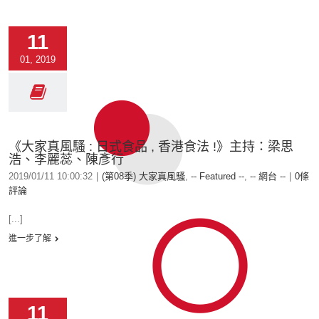
11
01, 2019
《大家真風騷 : 日式食品 , 香港食法 !》主持：梁思
浩、李麗蕊、陳彥行
2019/01/11 10:00:32
|
(第08季) 大家真風騷
,
-- Featured --
,
-- 網台 --
|
0條
評論
[...]
進一步了解
11