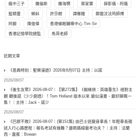
瘋中三子
羅倫斯
羅海憫
葉家寶
薛影儀 - 阿儀
藍精靈
蝌蚪
許莎朗
譚雁瞳
鄭遨汶法筠師傅
阿銀
陳俊偉
香港催眠輔導中心 Tim Sir
香港記憶學院總監
馬哥老師
近期文章
《恩典時刻：聖樂漫遊》2026年8月07日 主持：以諾
2026/08/07
《後生友聚》2026-08-07︱【第272集】《蜘蛛俠：英雄重生》絕對主
觀 觀後感（少少劇透）！Tom Holland 版本以來 最似漫畫、最好睇嘅一
集！｜主持：Jack、諾少
2026/08/07
《巴膠不敗》2026-08-07︱(第151集) 由巴士迷變身車長！年輕車長親
述入行心路歷程｜報名考試有幾難？邊啲路線最考功夫？︱主持：法蘭
西，嘉賓︰Bowan