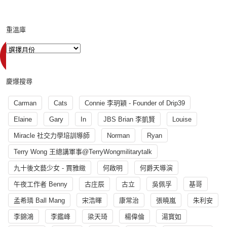
重溫庫
慶爆搜尋
Carman
Cats
Connie 李玥穎 - Founder of Drip39
Elaine
Gary
In
JBS Brian 李凱賢
Louise
Miracle 社交力學培訓導師
Norman
Ryan
Terry Wong 王總講軍事@TerryWongmilitarytalk
九十後文藝少女 - 賈雅緻
何啟明
何爵天導演
午夜工作者 Benny
古庄辰
古立
吳佩孚
基哥
孟希璘 Ball Mang
宋浩暉
康常治
張曉嵐
朱利安
李錦鴻
李鑑峰
梁天琦
楊偉倫
湯寳如