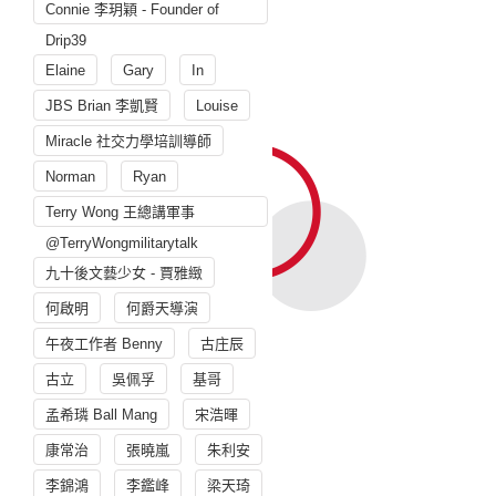
Connie 李玥穎 - Founder of
Drip39
Elaine
Gary
In
JBS Brian 李凱賢
Louise
Miracle 社交力學培訓導師
Norman
Ryan
Terry Wong 王總講軍事
@TerryWongmilitarytalk
九十後文藝少女 - 賈雅緻
何啟明
何爵天導演
午夜工作者 Benny
古庄辰
古立
吳佩孚
基哥
孟希璘 Ball Mang
宋浩暉
康常治
張曉嵐
朱利安
李錦鴻
李鑑峰
梁天琦