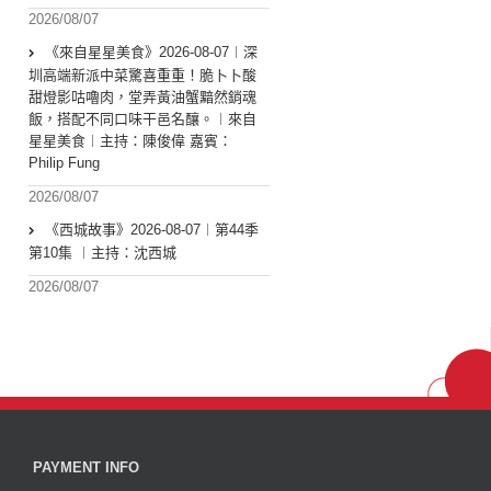
2026/08/07
《來自星星美食》2026-08-07︱深
圳高端新派中菜驚喜重重！脆卜卜酸
甜燈影咕嚕肉，堂弄黃油蟹黯然銷魂
飯，搭配不同口味干邑名釀。︱來自
星星美食︱主持：陳俊偉 嘉賓：
Philip Fung
2026/08/07
《西城故事》2026-08-07︱第44季
第10集 ︱主持：沈西城
2026/08/07
PAYMENT INFO