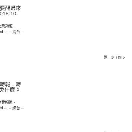
人要醒過來
8-10-
免費頻道 -
ed --
,
-- 網台 --
進一步了解
融時報：時
免什麼 》
免費頻道 -
ed --
,
-- 網台 --