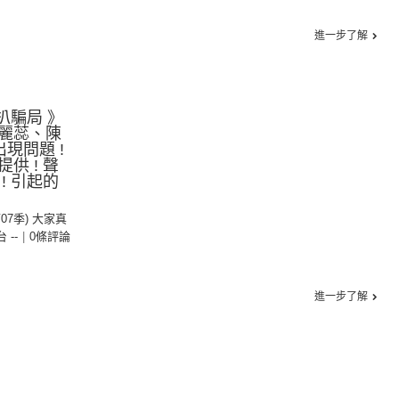
進一步了解
扒騙局 》
麗蕊、陳
現問題 !
供 ! 聲
! 引起的
第07季) 大家真
台 --
|
0條評論
進一步了解