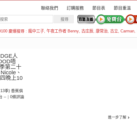
聯絡我們
訂購服務
節目表
節目重溫
D100 慶爆搜尋 :
瘋中三子
,
午夜工作者 Benny
,
古庄辰
,
康常治
,
古立
,
Carman
,
羅倫斯
DGE人
OOD唔
三季第二十
icole、
二四晚上10
第13季) 香蕉俱
台 --
|
0條評論
進一步了解