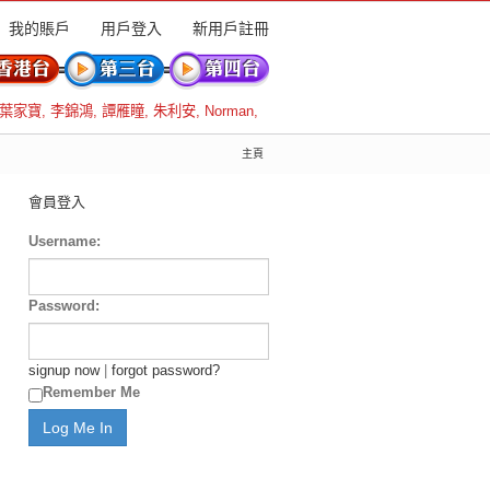
我的賬戶
用戶登入
新用戶註冊
葉家寶
,
李錦鴻
,
譚雁瞳
,
朱利安
,
Norman
,
主頁
會員登入
Username:
Password:
signup now
|
forgot password?
Remember Me