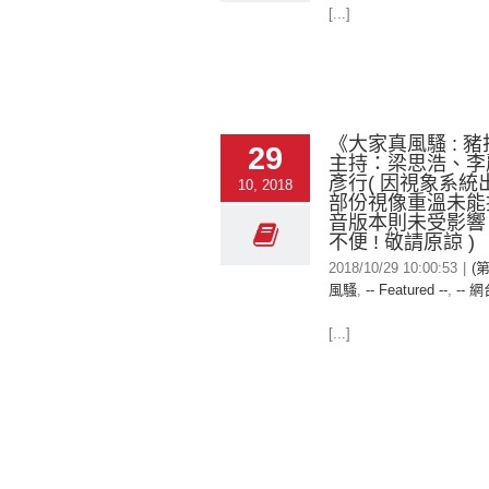
[...]
《大家真風騷 : 豬
29
主持：梁思浩、李
彥行( 因視象系統出
10, 2018
部份視像重溫未能提
音版本則未受影響 
不便 ! 敬請原諒 )
2018/10/29 10:00:53
|
(
風騷
,
-- Featured --
,
-- 網
[...]