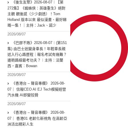
《後生友聚》2026-08-07︱【第
272集】《蜘蛛俠：英雄重生》絕對
主觀 觀後感（少少劇透）！Tom
Holland 版本以來 最似漫畫、最好睇
嘅一集！｜主持：Jack、諾少
2026/08/07
《巴膠不敗》2026-08-07︱(第151
集) 由巴士迷變身車長！年輕車長親
述入行心路歷程｜報名考試有幾難？
邊啲路線最考功夫？︱主持：法蘭
西，嘉賓︰Bowan
2026/08/07
《香港台 – 聲音專欄》 2026-08-
07｜ 信報CEO AI EJ Tech模擬經營
汽水機 AI即變狡猾
2026/08/07
《香港台 – 聲音專欄》 2026-08-
07｜ 香港01 老齡化新視角 在高齡亞
洲活出精彩人生