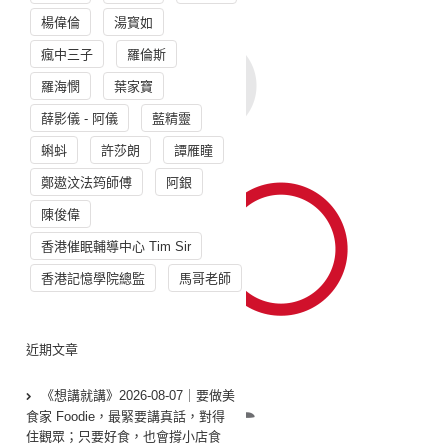
楊偉倫
湯寳如
瘋中三子
羅倫斯
羅海憫
葉家寶
薛影儀 - 阿儀
藍精靈
蝌蚪
許莎朗
譚雁瞳
鄭遨汶法筠師傅
阿銀
陳俊偉
香港催眠輔導中心 Tim Sir
香港記憶學院總監
馬哥老師
近期文章
《想講就講》2026-08-07｜要做美
食家 Foodie，最緊要講真話，對得
住觀眾；只要好食，也會撐小店食