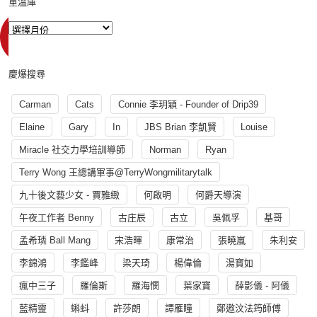
重溫庫
慶爆搜尋
Carman
Cats
Connie 李玥穎 - Founder of Drip39
Elaine
Gary
In
JBS Brian 李凱賢
Louise
Miracle 社交力學培訓導師
Norman
Ryan
Terry Wong 王總講軍事@TerryWongmilitarytalk
九十後文藝少女 - 賈雅緻
何啟明
何爵天導演
午夜工作者 Benny
古庄辰
古立
吳佩孚
基哥
孟希璘 Ball Mang
宋浩暉
康常治
張曉嵐
朱利安
李錦鴻
李鑑峰
梁天琦
楊偉倫
湯寳如
瘋中三子
羅倫斯
羅海憫
葉家寶
薛影儀 - 阿儀
藍精靈
蝌蚪
許莎朗
譚雁瞳
鄭遨汶法筠師傅