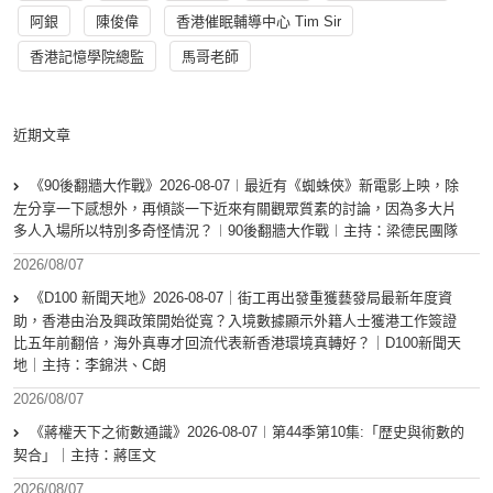
阿銀
陳俊偉
香港催眠輔導中心 Tim Sir
香港記憶學院總監
馬哥老師
近期文章
《90後翻牆大作戰》2026-08-07︱最近有《蜘蛛俠》新電影上映，除
左分享一下感想外，再傾談一下近來有關觀眾質素的討論，因為多大片
多人入場所以特別多奇怪情況？︱90後翻牆大作戰︱主持：梁德民團隊
2026/08/07
《D100 新聞天地》2026-08-07｜街工再出發重獲藝發局最新年度資
助，香港由治及興政策開始從寬？入境數據顯示外籍人士獲港工作簽證
比五年前翻倍，海外真專才回流代表新香港環境真轉好？｜D100新聞天
地｜主持：李錦洪、C朗
2026/08/07
《蔣權天下之術數通識》2026-08-07︱第44季第10集:「歴史與術數的
契合」｜主持：蔣匡文
2026/08/07