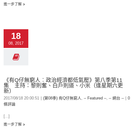
進一步了解
18
08, 2017
《有Q仔無窮人︰政治經濟都低氣壓》第八季第11
集 主持：黎則奮、白戶則道、小米（逢星期六更
新）
2017/08/18 20:00:51
|
(第08季) 有Q仔無窮人
,
-- Featured --
,
-- 網台 --
|
0
條評論
[...]
進一步了解