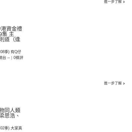
進一步了解
中港資金禮
9集 主
則道（逢
第08季) 有Q仔
 網台 --
|
0條評
進一步了解
物同人類
梁思浩、
第02季) 大家真