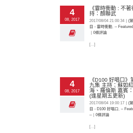
《霎時衝動 : 不著
4
持：顏聯武
08, 2017
2017/08/04 21:00:34
|
(
目 - 霎時衝動
,
-- Featured
|
0條評論
[...]
《D100 好唱口
4
九集 主持：蘇如
海、羅倫斯 嘉賓：Ke
08, 2017
(逢星期五更新)
2017/08/04 19:00:17
|
(
目 - D100 好唱口
,
-- Feat
--
|
0條評論
[...]