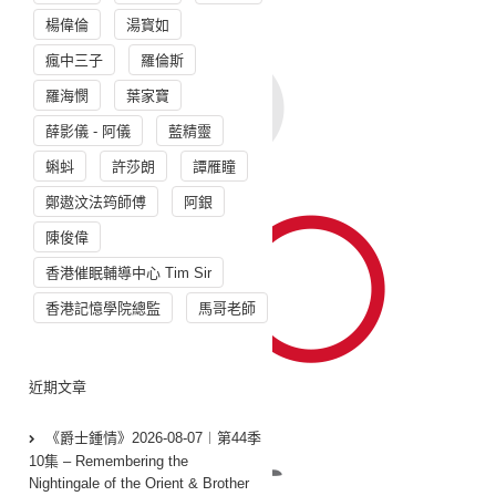
楊偉倫
湯寳如
瘋中三子
羅倫斯
羅海憫
葉家寶
薛影儀 - 阿儀
藍精靈
蝌蚪
許莎朗
譚雁瞳
鄭遨汶法筠師傅
阿銀
陳俊偉
香港催眠輔導中心 Tim Sir
香港記憶學院總監
馬哥老師
近期文章
《爵士鍾情》2026-08-07︱第44季
10集 – Remembering the
Nightingale of the Orient & Brother