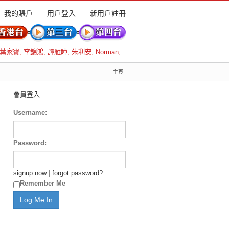
我的賬戶
用戶登入
新用戶註冊
葉家寶
,
李錦鴻
,
譚雁瞳
,
朱利安
,
Norman
,
主頁
會員登入
Username:
Password:
signup now
|
forgot password?
Remember Me