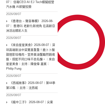
07｜ 信報CEO AI EJ Tech模擬經營
汽水機 AI即變狡猾
2026/08/07
《香港台 – 聲音專欄》 2026-08-
07｜ 香港01 老齡化新視角 在高齡亞
洲活出精彩人生
2026/08/07
《來自星星美食》2026-08-07︱深
圳高端新派中菜驚喜重重！脆卜卜酸
甜燈影咕嚕肉，堂弄黃油蟹黯然銷魂
飯，搭配不同口味干邑名釀。︱來自
星星美食︱主持：陳俊偉 嘉賓：
Philip Fung
2026/08/07
《西城故事》2026-08-07︱第44季
第10集 ︱主持：沈西城
2026/08/07
《瘋中三子》 2026-08-07｜尖東