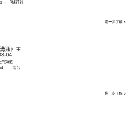
台 --
|
0條評論
進一步了解
好溝通》主
8-04
免費頻道 -
ed --
,
-- 網台 --
進一步了解