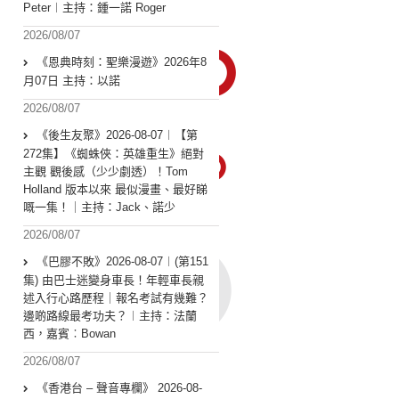
Peter︱主持：鍾一諾 Roger
2026/08/07
《恩典時刻：聖樂漫遊》2026年8
月07日 主持：以諾
2026/08/07
《後生友聚》2026-08-07︱【第
272集】《蜘蛛俠：英雄重生》絕對
主觀 觀後感（少少劇透）！Tom
Holland 版本以來 最似漫畫、最好睇
嘅一集！｜主持：Jack、諾少
2026/08/07
《巴膠不敗》2026-08-07︱(第151
集) 由巴士迷變身車長！年輕車長親
述入行心路歷程｜報名考試有幾難？
邊啲路線最考功夫？︱主持：法蘭
西，嘉賓︰Bowan
2026/08/07
《香港台 – 聲音專欄》 2026-08-