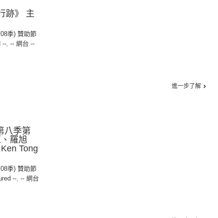
行跡》 主
第08季) 贊助節
 --
,
-- 網台 --
進一步了解
》第八季第
紅、羅旭
n Tong
第08季) 贊助節
ured --
,
-- 網台