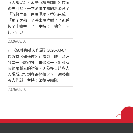
《大富豪》、港島《檀島咖啡》拉閘
後再回歸，是本港做生意的新姿態？
「假救生員」再度湧現，香港已成
「騙子之都」？將來除咗騙子乜都係
假？｜瘋中三子｜主持：王德全、阿
通、江少
2026/08/07
《90後翻牆大作戰》2026-08-07︱
最近有《蜘蛛俠》新電影上映，除左
分享一下感想外，再傾談一下近來有
關觀眾質素的討論，因為多大片多人
入場所以特別多奇怪情況？︱90後翻
牆大作戰︱主持：梁德民團隊
2026/08/07