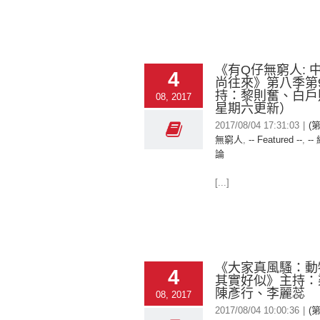
《有Q仔無窮人: 
4
尚往來⁠⁠⁠⁠》第八季第
持：黎則奮、白戶
08, 2017
星期六更新）
2017/08/04 17:31:03
|
(
無窮人
,
-- Featured --
,
--
論
[...]
《大家真風騷：動
4
其實好似》主持：
陳彥行、李麗蕊
08, 2017
2017/08/04 10:00:36
|
(