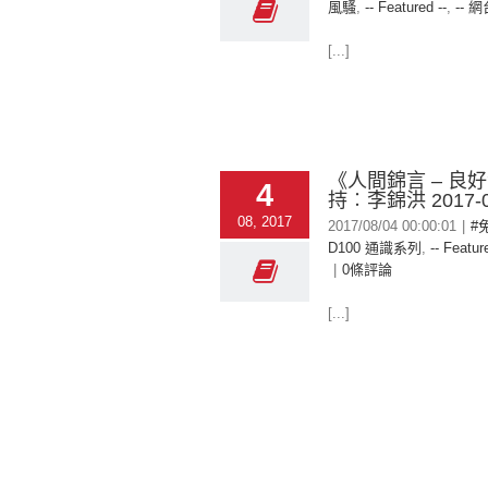
風騷
,
-- Featured --
,
-- 網
[...]
《人間錦言 – 良
4
持︰李錦洪 2017-0
08, 2017
2017/08/04 00:00:01
|
#
D100 通識系列
,
-- Featur
|
0條評論
[...]