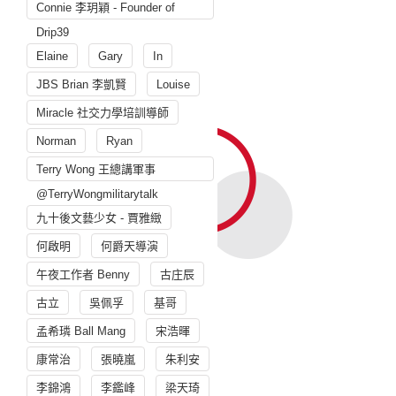
Connie 李玥穎 - Founder of
Drip39
Elaine
Gary
In
JBS Brian 李凱賢
Louise
Miracle 社交力學培訓導師
Norman
Ryan
Terry Wong 王總講軍事
@TerryWongmilitarytalk
九十後文藝少女 - 賈雅緻
何啟明
何爵天導演
午夜工作者 Benny
古庄辰
古立
吳佩孚
基哥
孟希璘 Ball Mang
宋浩暉
康常治
張曉嵐
朱利安
李錦鴻
李鑑峰
梁天琦