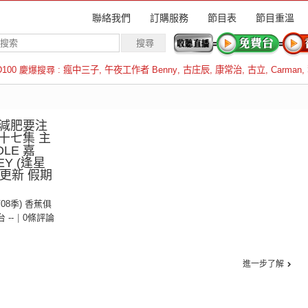
聯絡我們
訂購服務
節目表
節目重溫
D100 慶爆搜尋 :
瘋中三子
,
午夜工作者 Benny
,
古庄辰
,
康常治
,
古立
,
Carman
,
羅倫斯
減肥要注
十七集 主
LE 嘉
Y (逢星
更新 假期
第08季) 香蕉俱
台 --
|
0條評論
進一步了解