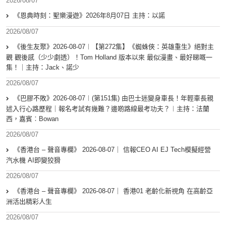
2026/08/07
《恩典時刻：聖樂漫遊》2026年8月07日 主持：以諾
2026/08/07
《後生友聚》2026-08-07︱【第272集】《蜘蛛俠：英雄重生》絕對主
觀 觀後感（少少劇透）！Tom Holland 版本以來 最似漫畫、最好睇嘅一
集！｜主持：Jack、諾少
2026/08/07
《巴膠不敗》2026-08-07︱(第151集) 由巴士迷變身車長！年輕車長親
述入行心路歷程｜報名考試有幾難？邊啲路線最考功夫？︱主持：法蘭
西，嘉賓︰Bowan
2026/08/07
《香港台 – 聲音專欄》 2026-08-07｜ 信報CEO AI EJ Tech模擬經營
汽水機 AI即變狡猾
2026/08/07
《香港台 – 聲音專欄》 2026-08-07｜ 香港01 老齡化新視角 在高齡亞
洲活出精彩人生
2026/08/07