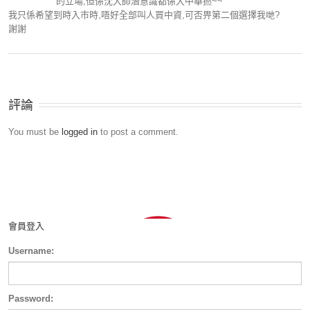
的立場,但係沈大師潛意識都係大中華撚~~
我只係希望到時入市時,唔好全部叫人買中資,可否畀第二個選擇我哋?
謝謝
評論
You must be
logged in
to post a comment.
會員登入
Username:
Password: