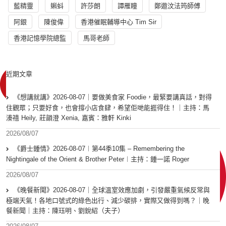
藍精靈
蝌蚪
許莎朗
譚雁瞳
鄭遨汶法筠師傅
阿銀
陳俊偉
香港催眠輔導中心 Tim Sir
香港記憶學院總監
馬哥老師
近期文章
《想講就講》2026-08-07｜要做美食家 Foodie，最緊要講真話，對得
住觀眾；只要好食，也會撐小店食肆，希望佢哋能捱得住！｜主持：馬
溱禧 Heily, 莊韻澄 Xenia, 嘉賓：雅軒 Kinki
2026/08/07
《爵士鍾情》2026-08-07︱第44季10集 – Remembering the
Nightingale of the Orient & Brother Peter︱主持：鍾一諾 Roger
2026/08/07
《晚餐新聞》2026-08-07｜全球溫室效應加劇，引發嚴重氣候反常與
極端天氣！各地口號式的綠色出行、減少碳排，實際又做得到嗎？｜晚
餐新聞｜主持：陳珏明、劉銳紹（夫子）