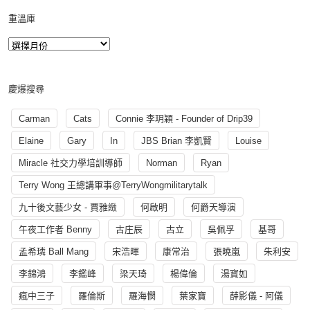
重溫庫
慶爆搜尋
Carman
Cats
Connie 李玥穎 - Founder of Drip39
Elaine
Gary
In
JBS Brian 李凱賢
Louise
Miracle 社交力學培訓導師
Norman
Ryan
Terry Wong 王總講軍事@TerryWongmilitarytalk
九十後文藝少女 - 賈雅緻
何啟明
何爵天導演
午夜工作者 Benny
古庄辰
古立
吳佩孚
基哥
孟希璘 Ball Mang
宋浩暉
康常治
張曉嵐
朱利安
李錦鴻
李鑑峰
梁天琦
楊偉倫
湯寳如
瘋中三子
羅倫斯
羅海憫
葉家寶
薛影儀 - 阿儀