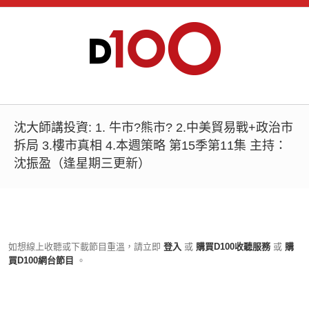
沈大師講投資: 1. 牛市?熊市? 2.中美貿易戰+政治市
拆局 3.樓市真相 4.本週策略 第15季第11集 主持：
沈振盈（逢星期三更新）
如想線上收聽或下載節目重溫，請立即
登入
或
購買D100收聽服務
或
購
買D100網台節目
。