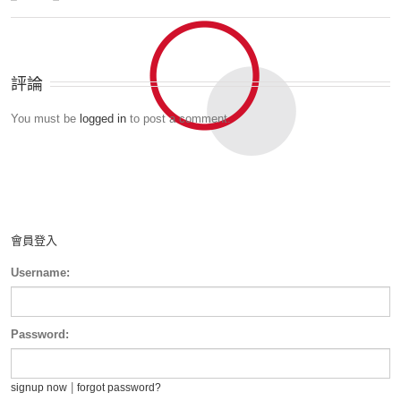
評論
You must be
logged in
to post a comment.
會員登入
Username:
Password:
|
signup now
forgot password?