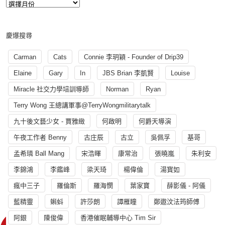
慶爆搜尋
Carman
Cats
Connie 李玥穎 - Founder of Drip39
Elaine
Gary
In
JBS Brian 李凱賢
Louise
Miracle 社交力學培訓導師
Norman
Ryan
Terry Wong 王總講軍事@TerryWongmilitarytalk
九十後文藝少女 - 賈雅緻
何啟明
何爵天導演
午夜工作者 Benny
古庄辰
古立
吳佩孚
基哥
孟希璘 Ball Mang
宋浩暉
康常治
張曉嵐
朱利安
李錦鴻
李鑑峰
梁天琦
楊偉倫
湯寳如
瘋中三子
羅倫斯
羅海憫
葉家寶
薛影儀 - 阿儀
藍精靈
蝌蚪
許莎朗
譚雁瞳
鄭遨汶法筠師傅
阿銀
陳俊偉
香港催眠輔導中心 Tim Sir