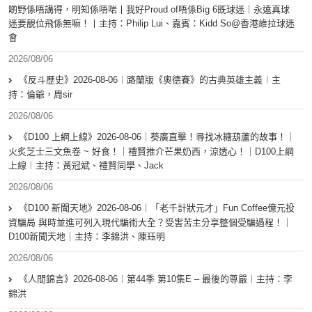
啲野係唔講得，明知係唔啱丨我好Proud of唔係Big 6既球迷｜永遠真球
迷要靚位飛係無嘛！丨主持：Philip Lui、嘉賓：Kidd So@香港維拉球迷
會
2026/08/06
《反斗歷史》2026-08-06︱路蘭版《奧德賽》的古典英雄主義︱主
持：倫爺，周sir
2026/08/06
《D100 上綱上線》2026-08-06｜葵廣直擊！尋找冰糖葫蘆的故事！｜
火炙芝士三文魚卷 ~ 好食！｜禮賢推介芒果奶西，涼透心！｜D100上綱
上線︱主持：黃冠斌、禮賢同學、Jack
2026/08/06
《D100 新聞天地》2026-08-06｜「老千計狀元才」Fun Coffee億元投
資騙局 與時並進可列入現代騙術大全？受害苦主分享整個受騙過程！｜
D100新聞天地｜主持：李錦洪、陳珏明
2026/08/06
《人間錦言》2026-08-06︱第44季 第10集E – 最後的尊嚴︱主持：李
錦洪