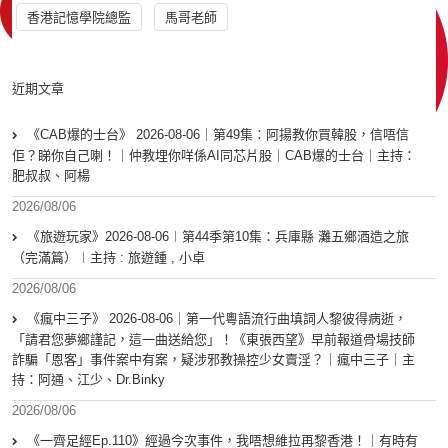
香港記憶學院總監
馬哥老師
近期文章
《CAB爆的士台》 2026-08-06｜第49集：阿揚教你買韓股，信唔信
佢？睇你自己喇！｜仲教埋你咩係AI同芯片股｜CAB爆的士台｜主持：
肥叔叔、阿楊
2026/08/06
《旅遊玩家》2026-08-06︱第44季第10集：兵庫縣 灘五鄉酒造之旅
（完滿篇）︱主持 : 旅遊鍾 , 小卓
2026/08/06
《瘋中三子》 2026-08-06｜第一代粵語流行曲填詞人黎彼得病逝，
「請君您夢鄉謹記，這一曲送給您」！《東張西望》早前報道骨場技師
詐騙「恩客」事件案中有案，疑涉邪教操控少女賣淫？｜瘋中三子｜主
持：阿通、江少、Dr.Binky
2026/08/06
《一齊足經Ep.110》經過今次事件，我唔想維拉再黎香港！｜有時有