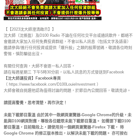
【【2023沈大師澄清啟示】】
沈大師（沈振盈）及D100 Radio 不論在任何社交平台或通訊軟件，都絕不
會邀請大家加入任何免費投資群組，不會以私人訊息（包括文字及語音）
邀請參與/進行任何投資或提供「爆升股」之類的股票號碼，敬請各位時刻
警惕，慎防騙徒出沒。
有關任何查詢，大師不會逐一私人回答，
請在每週星期三 下午5時30分前，以私人訊息的方式發送到Facebook
【沈大師講投資】Facebook專頁
（ https://www.facebook.com/D100LouieInvestment ）
大師會親自挑選他認為值得討論的問題，於節目內公開回答，敬請見諒。
請提高警覺，思考清楚，再作決定！
未能下載節目重溫 由於其中一款網頁瀏覽器-Google Chrome的升級，未
能與D100網頁對應，導致各位聽眾未能下載節目重溫。 如需要下載D100
節目重溫，目前階段上，請使用另一個網頁瀏覽器-Firefox 下載， 待
Google Chrome 的修正版本推出，以解決未能下載的問題。 亦可按右