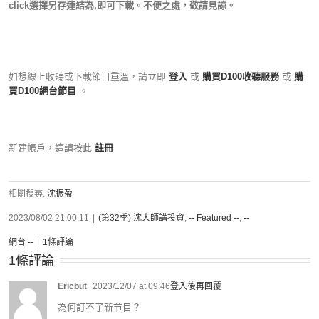
click選擇另存連結為,即可下載。不便之處，敬請見諒。
如想線上收聽或下載節目重溫，請立即
登入
或
購買D100收聽服務
或
購
買D100網台節目
。
新建帳戶，這請按此
註冊
相關搜尋:
沈振盈
2023/08/02 21:00:11
|
(第32季) 沈大師講投資
,
-- Featured --
,
--
網台 --
|
1條評論
1條評論
Ericbut
2023/12/07 at 09:46
登入後再回覆
為何訂不了新节目？