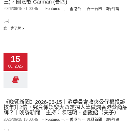
三)，關嘉敏 Carman (吾四)
2026/06/15 21:00:45
|
-- Featured --
,
-- 香港台 --
,
吾三吾四
|
0條評論
[...]
進一步了解
15
06, 2026
《晚餐新聞》2026-06-15｜消委員會收夾公仔機投訴
按年升2倍，究竟係娛樂大眾定搵人笨做爛香港營商品
牌？｜晚餐新聞｜主持：陳珏明、劉銳紹（夫子）
2026/06/15 19:00:45
|
-- Featured --
,
-- 香港台 --
,
晚餐新聞
|
0條評論