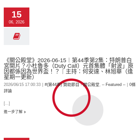
15
06, 2026
《關公殿堂》2026-06-15︱第44季第2集：特朗普白
宮開片？小杜魯多（Duty Call）元首集體「射波」原
因都係因為世界盃！？｜主持：何安達、林旭華（逢
星期一更新）
2026/06/15 17:00:33
|
#(第44季) 贊助節目 - 關公殿堂
,
-- Featured --
|
0條
評論
[...]
進一步了解