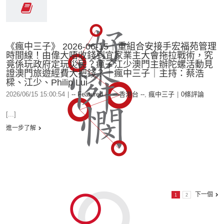
《瘋中三子》 2026-06-15｜重組合安接手宏福苑管理
時間線！由偉大唔收錢到宜家業主大會拖拉戰術，究
竟係玩政府定玩災民？瘋子江少澳門主辦陀螺活動見
證澳門旅遊經費大把錢？｜瘋中三子｜主持：蔡浩
樑、江少、Philip Lui
2026/06/15 15:00:54
|
-- Featured --
,
-- 香港台 --
,
瘋中三子
|
0條評論
[...]
進一步了解
下一個
1
2