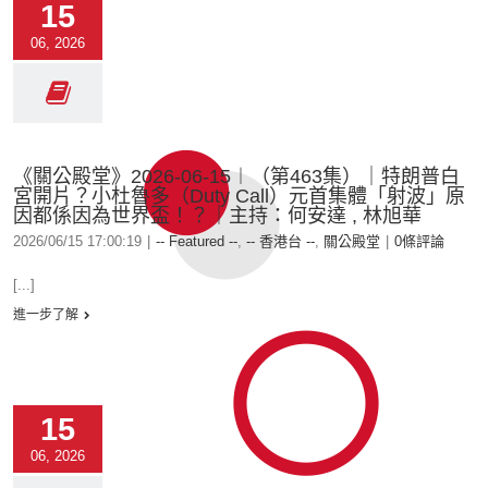
15
06, 2026
《關公殿堂》2026-06-15︱（第463集）｜特朗普白
宮開片？小杜魯多（Duty Call）元首集體「射波」原
因都係因為世界盃！？｜主持：何安達 , 林旭華
2026/06/15 17:00:19
|
-- Featured --
,
-- 香港台 --
,
關公殿堂
|
0條評論
[...]
進一步了解
15
06, 2026