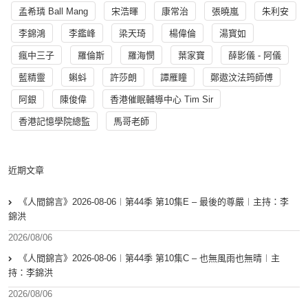
孟希璘 Ball Mang
宋浩暉
康常治
張曉嵐
朱利安
李錦鴻
李鑑峰
梁天琦
楊偉倫
湯寳如
瘋中三子
羅倫斯
羅海憫
葉家寶
薛影儀 - 阿儀
藍精靈
蝌蚪
許莎朗
譚雁瞳
鄭遨汶法筠師傅
阿銀
陳俊偉
香港催眠輔導中心 Tim Sir
香港記憶學院總監
馬哥老師
近期文章
《人間錦言》2026-08-06︱第44季 第10集E – 最後的尊嚴︱主持：李
錦洪
2026/08/06
《人間錦言》2026-08-06︱第44季 第10集C – 也無風雨也無晴︱主
持：李錦洪
2026/08/06