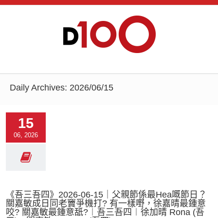
Daily Archives:
2026/06/15
15
06, 2026
《吾三吾四》2026-06-15｜父親節係最Hea嘅節日？
關嘉敏成日同老竇爭機打? 有一樣嘢，徐嘉晴最鍾意
咬? 關嘉敏最鍾意舐?︱吾三吾四︱徐加晴 Rona (吾