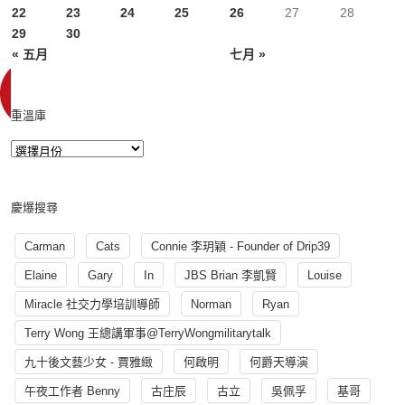
22
23
24
25
26
27
28
29
30
« 五月
七月 »
重溫庫
慶爆搜尋
Carman
Cats
Connie 李玥穎 - Founder of Drip39
Elaine
Gary
In
JBS Brian 李凱賢
Louise
Miracle 社交力學培訓導師
Norman
Ryan
Terry Wong 王總講軍事@TerryWongmilitarytalk
九十後文藝少女 - 賈雅緻
何啟明
何爵天導演
午夜工作者 Benny
古庄辰
古立
吳佩孚
基哥