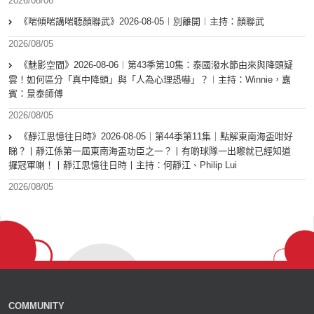
2026/08/06
《啱傾啱講啱聽顏聯武》2026-08-05︱別離開︱主持：顏聯武
2026/08/05
《魅影空間》2026-08-06︱第43季第10集：泰國潑水節由來與降頭疑
雲！如何區分「真中降頭」與「人為心理恐嚇」？︱主持：Winnie，嘉
賓：景泰師傅
2026/08/05
《靜江思憶往日時》2026-08-05｜第44季第11集｜點解東南海盃咁好
睇？丨靜江係第一屆東南海盃功臣之一？丨有啲球隊一出嚟就已經知道
攞冠軍喇！丨靜江思憶往日時丨主持：何靜江、Philip Lui
2026/08/05
COMMUNITY