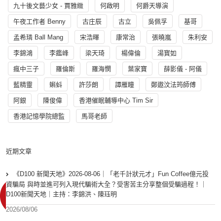
九十後文藝少女 - 賈雅緻
何啟明
何爵天導演
午夜工作者 Benny
古庄辰
古立
吳佩孚
基哥
孟希璘 Ball Mang
宋浩暉
康常治
張曉嵐
朱利安
李錦鴻
李鑑峰
梁天琦
楊偉倫
湯寳如
瘋中三子
羅倫斯
羅海憫
葉家寶
薛影儀 - 阿儀
藍精靈
蝌蚪
許莎朗
譚雁瞳
鄭遨汶法筠師傅
阿銀
陳俊偉
香港催眠輔導中心 Tim Sir
香港記憶學院總監
馬哥老師
近期文章
《D100 新聞天地》2026-08-06｜「老千計狀元才」Fun Coffee億元投
資騙局 與時並進可列入現代騙術大全？受害苦主分享整個受騙過程！｜
D100新聞天地｜主持：李錦洪、陳珏明
2026/08/06