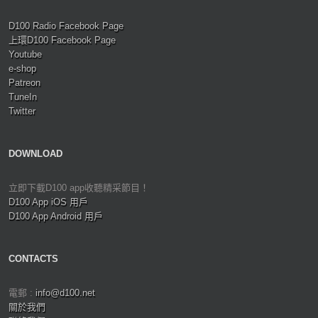
D100 Radio Facebook Page
上環D100 Facebook Page
Youtube
e-shop
Patreon
TuneIn
Twitter
DOWNLOAD
立即下載D100 app收聽精采節目！
D100 App iOS 用戶
D100 App Android 用戶
CONTACTS
電郵 :
info@d100.net
關於我們