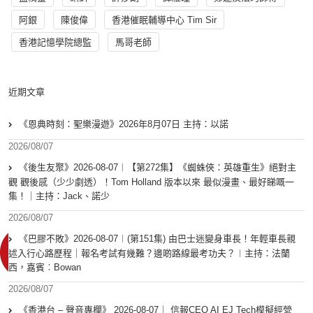
阿銀
陳俊偉
香港催眠輔導中心 Tim Sir
香港記憶學院總監
馬哥老師
近期文章
《恩典時刻：聖樂漫遊》2026年8月07日 主持：以諾
2026/08/07
《後生友聚》2026-08-07︱【第272集】《蜘蛛俠：英雄重生》絕對主
觀 觀後感（少少劇透）！Tom Holland 版本以來 最似漫畫、最好睇嘅一
集！｜主持：Jack、諾少
2026/08/07
《巴膠不敗》2026-08-07︱(第151集) 由巴士迷變身車長！年輕車長親
述入行心路歷程｜報名考試有幾難？邊啲路線最考功夫？︱主持：法蘭
西，嘉賓︰Bowan
2026/08/07
《香港台 – 聲音專欄》 2026-08-07｜ 信報CEO AI EJ Tech模擬經營