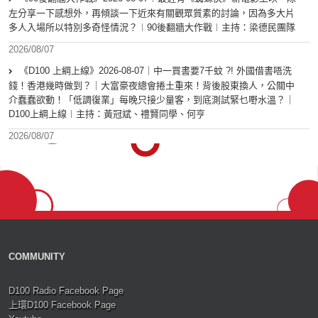
左分享一下感想外，再傾談一下近來有關觀眾質素的討論，因為多大片
多人入場所以特別多奇怪情況？︱90後翻牆大作戰︱主持：梁德民團隊
2026/08/07
《D100 上綱上線》2026-08-07｜中一買書要7千蚊 ?! 外國借書唔洗
錢！香港幾時做到？｜大富豪夜總會捲土重來！背後股東換人，公關中
介蠢蠢欲動！「低調復業」每晚只接少量客，到底測試緊乜嘢水溫？｜
D100上綱上線︱主持：黃冠斌、禮賢同學、何亨
2026/08/07
COMMUNITY
D100 Radio Facebook Page
上環D100 Facebook Page