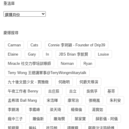
重溫庫
慶爆搜尋
Carman
Cats
Connie 李玥穎 - Founder of Drip39
Elaine
Gary
In
JBS Brian 李凱賢
Louise
Miracle 社交力學培訓導師
Norman
Ryan
Terry Wong 王總講軍事@TerryWongmilitarytalk
九十後文藝少女 - 賈雅緻
何啟明
何爵天導演
午夜工作者 Benny
古庄辰
古立
吳佩孚
基哥
孟希璘 Ball Mang
宋浩暉
康常治
張曉嵐
朱利安
李錦鴻
李鑑峰
梁天琦
楊偉倫
湯寳如
瘋中三子
羅倫斯
羅海憫
葉家寶
薛影儀 - 阿儀
藍精靈
蝌蚪
許莎朗
譚雁瞳
鄭遨汶法筠師傅