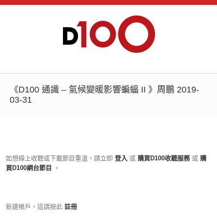
《D100 通識 – 氣候變暖影響蝙蝠 II 》周鵬 2019-
03-31
如想線上收聽或下載節目重溫，請立即
登入
或
購買D100收聽服務
或
購
買D100網台節目
。
新建帳戶，這請按此
註冊