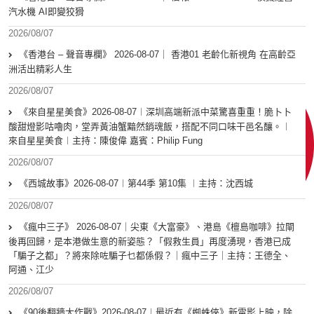
汽水機 AI即變狡猾
2026/08/07
《香港台 – 聲音專欄》 2026-08-07｜ 香港01 老齡化新視角 在高齡亞
洲活出精彩人生
2026/08/07
《來自星星美食》2026-08-07︱深圳高端新派中菜驚喜重重！脆卜卜
酸甜燈影咕嚕肉，堂弄黃油蟹黯然銷魂飯，搭配不同口味干邑名釀。︱
來自星星美食︱主持：陳俊偉 嘉賓：Philip Fung
2026/08/07
《西城故事》2026-08-07︱第44季 第10集 ︱主持：沈西城
2026/08/07
《瘋中三子》 2026-08-07｜尖東《大富豪》、港島《檀島咖啡》拉閘
後再回歸，是本港做生意的新姿態？「假救生員」再度湧現，香港已成
「騙子之都」？將來除咗騙子乜都係假？｜瘋中三子｜主持：王德全、
阿通、江少
2026/08/07
《90後翻牆大作戰》2026-08-07︱最近有《蜘蛛俠》新電影上映，除