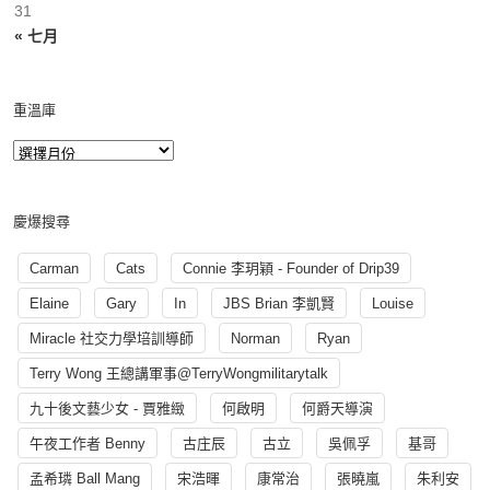
31
« 七月
重溫庫
慶爆搜尋
Carman
Cats
Connie 李玥穎 - Founder of Drip39
Elaine
Gary
In
JBS Brian 李凱賢
Louise
Miracle 社交力學培訓導師
Norman
Ryan
Terry Wong 王總講軍事@TerryWongmilitarytalk
九十後文藝少女 - 賈雅緻
何啟明
何爵天導演
午夜工作者 Benny
古庄辰
古立
吳佩孚
基哥
孟希璘 Ball Mang
宋浩暉
康常治
張曉嵐
朱利安