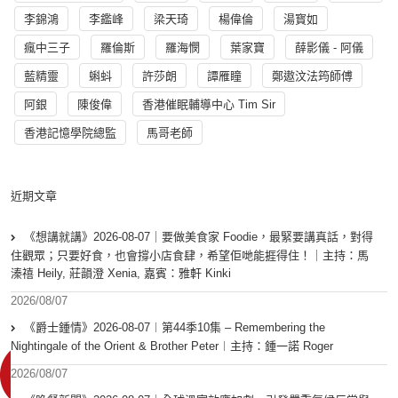
李錦鴻
李鑑峰
梁天琦
楊偉倫
湯寳如
瘋中三子
羅倫斯
羅海憫
葉家寶
薛影儀 - 阿儀
藍精靈
蝌蚪
許莎朗
譚雁瞳
鄭遨汶法筠師傅
阿銀
陳俊偉
香港催眠輔導中心 Tim Sir
香港記憶學院總監
馬哥老師
近期文章
《想講就講》2026-08-07｜要做美食家 Foodie，最緊要講真話，對得
住觀眾；只要好食，也會撐小店食肆，希望佢哋能捱得住！｜主持：馬
溱禧 Heily, 莊韻澄 Xenia, 嘉賓：雅軒 Kinki
2026/08/07
《爵士鍾情》2026-08-07︱第44季10集 – Remembering the
Nightingale of the Orient & Brother Peter︱主持：鍾一諾 Roger
2026/08/07