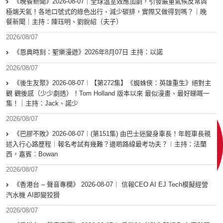
《晚餐新聞》2026-08-07｜全球溫室效應加劇，引發嚴重氣候反常與
極端天氣！各地口號式的綠色出行、減少碳排，實際又做得到嗎？｜晚
餐新聞｜主持：陳珏明、劉銳紹（夫子）
2026/08/07
《恩典時刻：聖樂漫遊》2026年8月07日 主持：以諾
2026/08/07
《後生友聚》2026-08-07︱【第272集】《蜘蛛俠：英雄重生》絕對主
觀 觀後感（少少劇透）！Tom Holland 版本以來 最似漫畫、最好睇嘅一
集！｜主持：Jack、諾少
2026/08/07
《巴膠不敗》2026-08-07︱(第151集) 由巴士迷變身車長！年輕車長親
述入行心路歷程｜報名考試有幾難？邊啲路線最考功夫？︱主持：法蘭
西，嘉賓︰Bowan
2026/08/07
《香港台 – 聲音專欄》 2026-08-07｜ 信報CEO AI EJ Tech模擬經營
汽水機 AI即變狡猾
2026/08/07