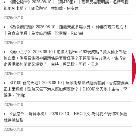
《關公殿堂》2026-08-10︱（第470集）｜聰明反被聰明誤，名牌教授
都用AI出貓？｜關公殿堂｜林旭華、何安達
2026/08/10
《為食麻甩騷》2026-08-10｜酷熱天氣多喝水外， 仲要有埋同理心！
｜為食麻甩騷｜為食麻甩騷｜梁家權、Rachel
2026/08/10
《瘋中三子》 2026-08-10︱陀螺大戰Error193玩成點？黃大仙上邨恐
怖血案，係嘈音係精神問題係房署責任嗎？下碧瑤灣持刀傷人，係巧合
定香港精神問題又爆發？｜主持：蔡浩樑、阿通、江少
2026/08/10
《D100 新聞天地》2026-08-10｜氣候衝擊世界經濟發展，香港需要真
正未雨綢繆！酷熱天氣下港人應如何應對？｜D100新聞天地｜主持：李
錦洪、Philip
2026/08/10
《香港台 – 聲音專欄》 2026-08-10｜ BBC中文 為何我不後悔20多歲
就選擇結紮
2026/08/10