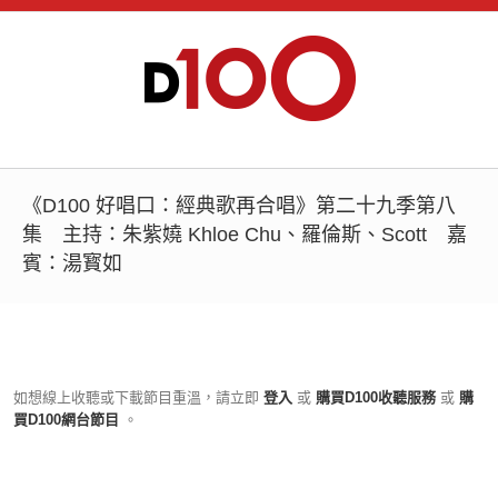
《D100 好唱口：經典歌再合唱》第二十九季第八
集 主持：朱紫嬈 Khloe Chu、羅倫斯、Scott 嘉
賓：湯寳如
如想線上收聽或下載節目重溫，請立即
登入
或
購買D100收聽服務
或
購
買D100網台節目
。