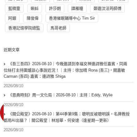
藍精靈
蝌蚪
許莎朗
譚雁瞳
鄭遨汶法筠師傅
阿銀
陳俊偉
香港催眠輔導中心 Tim Sir
香港記憶學院總監
馬哥老師
近期文章
《吾三吾四》2026-08-10｜今晚邀請到幸福女神連詩雅任嘉賓，同兩
位絲打主持圍爐談心事說近況！｜主持：徐加晴 Rona (吾三)，關嘉敏
Carman (吾四) 嘉賓：連詩雅 Shiga
2026/08/10
《恩典時刻》周一文化局︱2026-08-10︱主持：Eddy, Wylie
2026/08/10
《關公殿堂》2026-08-10︱第44季第9集：聰明反被聰明誤，名牌教授
都用AI出貓？｜關公殿堂｜林旭華、何安達（逢星期一更新）
2026/08/10