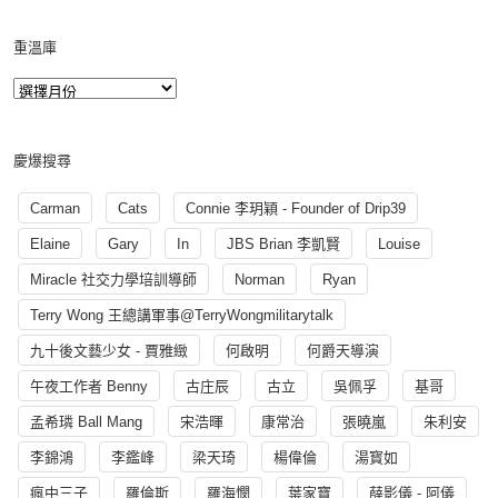
重溫庫
慶爆搜尋
Carman
Cats
Connie 李玥穎 - Founder of Drip39
Elaine
Gary
In
JBS Brian 李凱賢
Louise
Miracle 社交力學培訓導師
Norman
Ryan
Terry Wong 王總講軍事@TerryWongmilitarytalk
九十後文藝少女 - 賈雅緻
何啟明
何爵天導演
午夜工作者 Benny
古庄辰
古立
吳佩孚
基哥
孟希璘 Ball Mang
宋浩暉
康常治
張曉嵐
朱利安
李錦鴻
李鑑峰
梁天琦
楊偉倫
湯寳如
瘋中三子
羅倫斯
羅海憫
葉家寶
薛影儀 - 阿儀