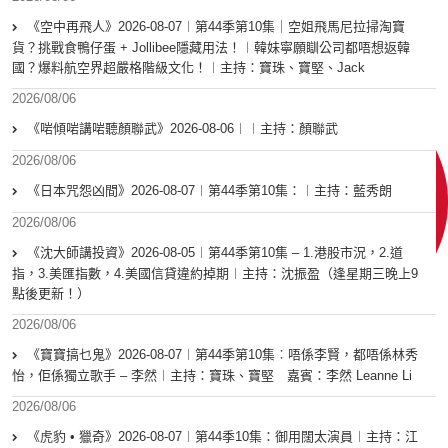
《空中再飛人》2026-08-07︱第44季第10集｜空姐飛馬尼拉掃淘寶
貨？挑戰食鴨仔蛋 + Jollibee隱藏用法！︱韓妹寧願瞓公司都唔想返韓
國？爆料航空界超嚴格階級文化！︱主持：寶珠、寶堅、Jack
2026/08/06
《啱傾啱講啱聽顏聯武》2026-08-06︱︱主持：顏聯武
2026/08/06
《日本咒怨凶間》2026-08-07︱第44季第10集：︱主持：藍秀朗
2026/08/06
《沈大師講投資》2026-08-05︱第44季第10集 – 1.港股市況，2.道
指，3.美匯指數，4.美國信貸違約掉期︱主持：沈振盈（逢星期三晚上9
點後更新！）
2026/08/06
《寶寶搞乜鬼》2026-08-07︱第44季第10集︰唔係李賢，都唔係林秀
怡，佢係獨立歌手 – 李然︱主持：寶珠、寶堅 嘉賓：李然 Leanne Li
2026/08/06
《虎豹 • 獵奇》2026-08-07︱第44季10集：御用闊太演員︱主持：江