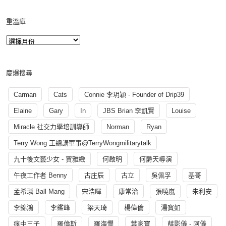
重溫庫
慶爆搜尋
Carman
Cats
Connie 李玥穎 - Founder of Drip39
Elaine
Gary
In
JBS Brian 李凱賢
Louise
Miracle 社交力學培訓導師
Norman
Ryan
Terry Wong 王總講軍事@TerryWongmilitarytalk
九十後文藝少女 - 賈雅緻
何啟明
何爵天導演
午夜工作者 Benny
古庄辰
古立
吳佩孚
基哥
孟希璘 Ball Mang
宋浩暉
康常治
張曉嵐
朱利安
李錦鴻
李鑑峰
梁天琦
楊偉倫
湯寳如
瘋中三子
羅倫斯
羅海憫
葉家寶
薛影儀 - 阿儀