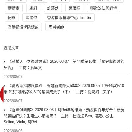
藍精靈
蝌蚪
許莎朗
譚雁瞳
鄭遨汶法筠師傅
阿銀
陳俊偉
香港催眠輔導中心 Tim Sir
香港記憶學院總監
馬哥老師
近期文章
《蔣權天下之術數通識》2026-08-07︱第44季第10集:「歴史與術數的
契合」｜主持：蔣匡文
2026/08/07
《劉銳紹採訪風雲錄 – 穿越新聞烽火50年》2026-08-07︱第44季第10
集 死於”可原諒殺人“的黎漢成父子（下）︱主持：劉銳紹（夫子）
2026/08/07
《香蕉俱樂部》2026-08-06︱阿Rei年尾結婚，預祝佢百年好合！新房
問題點解決？生唔生小朋友呢？︱主持：杜浚斌 Ben, 塔羅小公主
Selina, Viola, 阿Rei
2026/08/06