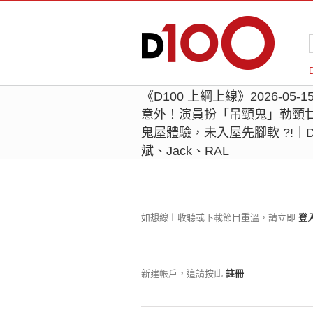
《D100 上綱上線》2026-0
意外！演員扮「吊頸鬼」勒頸
鬼屋體驗，未入屋先腳軟 ?!｜
斌、Jack、RAL
如想線上收聽或下載節目重溫，請立即
登
新建帳戶，這請按此
註冊