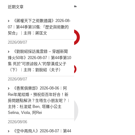
近期文章
《蔣權天下之術數通識》2026-08-
07︱第44季第10集:「歴史與術數的
契合」｜主持：蔣匡文
2026/08/07
《劉銳紹採訪風雲錄 – 穿越新聞
烽火50年》2026-08-07︱第44季第10
集 死於”可原諒殺人“的黎漢成父子
（下）︱主持：劉銳紹（夫子）
2026/08/07
《香蕉俱樂部》2026-08-06︱阿
Rei年尾結婚，預祝佢百年好合！新
房問題點解決？生唔生小朋友呢？︱
主持：杜浚斌 Ben, 塔羅小公主
Selina, Viola, 阿Rei
2026/08/06
《空中再飛人》2026-08-07︱第44