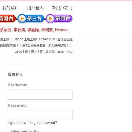
我的賬戶
用戶登入
新用戶註冊
葉家寶
,
李錦鴻
,
譚雁瞳
,
朱利安
,
Norman
,
 上綱上線
《D100 上綱上線》2026-05-15｜台北密室逃
鐘險變真鬼！｜海洋公園鬼屋體驗，未入屋先腳軟 ?!｜
D100上綱上線︱主持：黃冠斌、Jack、RAL
會員登入
Username:
Password:
|
signup now
forgot password?
Remember Me