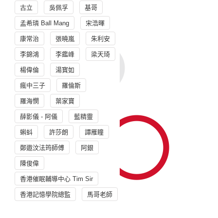
古立
吳佩孚
基哥
孟希璘 Ball Mang
宋浩暉
康常治
張曉嵐
朱利安
李錦鴻
李鑑峰
梁天琦
楊偉倫
湯寳如
瘋中三子
羅倫斯
羅海憫
葉家寶
薛影儀 - 阿儀
藍精靈
蝌蚪
許莎朗
譚雁瞳
鄭遨汶法筠師傅
阿銀
陳俊偉
香港催眠輔導中心 Tim Sir
香港記憶學院總監
馬哥老師