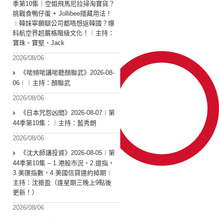
季第10集｜空姐飛馬尼拉掃淘寶貨？
挑戰食鴨仔蛋 + Jollibee隱藏用法！
︱韓妹寧願瞓公司都唔想返韓國？爆
料航空界超嚴格階級文化！︱主持：
寶珠、寶堅、Jack
2026/08/06
《啱傾啱講啱聽顏聯武》2026-08-
06︱︱主持：顏聯武
2026/08/06
《日本咒怨凶間》2026-08-07︱第
44季第10集：︱主持：藍秀朗
2026/08/06
《沈大師講投資》2026-08-05︱第
44季第10集 – 1.港股市況，2.道指，
3.美匯指數，4.美國信貸違約掉期︱
主持：沈振盈（逢星期三晚上9點後
更新！）
2026/08/06