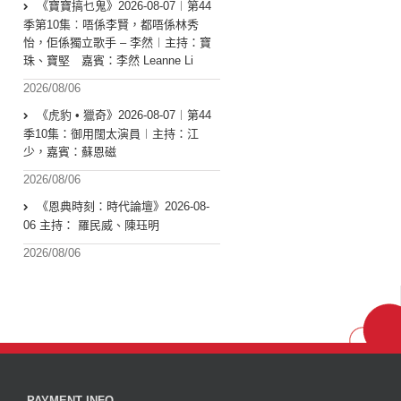
《寶寶搞乜鬼》2026-08-07︱第44
季第10集︰唔係李賢，都唔係林秀
怡，佢係獨立歌手 – 李然︱主持：寶
珠、寶堅 嘉賓：李然 Leanne Li
2026/08/06
《虎豹 • 獵奇》2026-08-07︱第44
季10集：御用闊太演員︱主持：江
少，嘉賓：蘇恩磁
2026/08/06
《恩典時刻：時代論壇》2026-08-
06 主持： 羅民威、陳珏明
2026/08/06
PAYMENT INFO