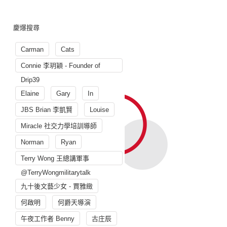
慶爆搜尋
Carman
Cats
Connie 李玥穎 - Founder of
Drip39
Elaine
Gary
In
JBS Brian 李凱賢
Louise
Miracle 社交力學培訓導師
Norman
Ryan
Terry Wong 王總講軍事
@TerryWongmilitarytalk
九十後文藝少女 - 賈雅緻
何啟明
何爵天導演
午夜工作者 Benny
古庄辰