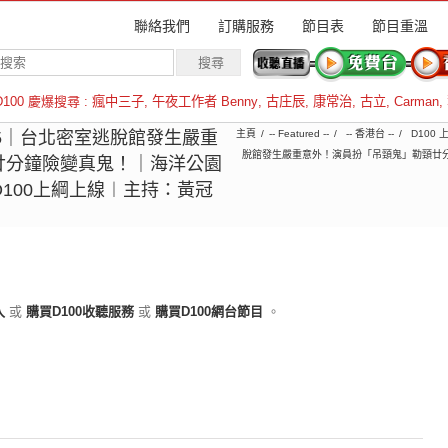
聯絡我們
訂購服務
節目表
節目重溫
D100 慶爆搜尋 :
瘋中三子
,
午夜工作者 Benny
,
古庄辰
,
康常治
,
古立
,
Carman
,
羅倫斯
5-15｜台北密室逃脫館發生嚴重
主頁
-- Featured --
-- 香港台 --
D100
脫館發生嚴重意外！演員扮「吊頸鬼」勒頸廿分
廿分鐘險變真鬼！｜海洋公園
D100上綱上線︱主持：黃冠
入
或
購買D100收聽服務
或
購買D100網台節目
。