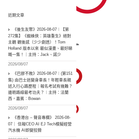
近期文章
《後生友聚》2026-08-07︱【第
272集】《蜘蛛俠：英雄重生》絕對
主觀 觀後感（少少劇透）！Tom
Holland 版本以來 最似漫畫、最好睇
嘅一集！｜主持：Jack、諾少
2026/08/07
《巴膠不敗》2026-08-07︱(第151
集) 由巴士迷變身車長！年輕車長親
述入行心路歷程｜報名考試有幾難？
邊啲路線最考功夫？︱主持：法蘭
西，嘉賓︰Bowan
2026/08/07
《香港台 – 聲音專欄》 2026-08-
07｜ 信報CEO AI EJ Tech模擬經營
汽水機 AI即變狡猾