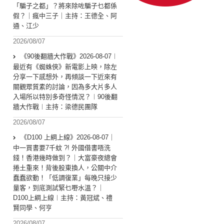
「騙子之都」？將來除咗騙子乜都係
假？｜瘋中三子｜主持：王德全、阿
通、江少
2026/08/07
《90後翻牆大作戰》2026-08-07︱
最近有《蜘蛛俠》新電影上映，除左
分享一下感想外，再傾談一下近來有
關觀眾質素的討論，因為多大片多人
入場所以特別多奇怪情況？︱90後翻
牆大作戰︱主持：梁德民團隊
2026/08/07
《D100 上綱上線》2026-08-07｜
中一買書要7千蚊 ?! 外國借書唔洗
錢！香港幾時做到？｜大富豪夜總會
捲土重來！背後股東換人，公關中介
蠢蠢欲動！「低調復業」每晚只接少
量客，到底測試緊乜嘢水溫？｜
D100上綱上線︱主持：黃冠斌、禮
賢同學、何亨
2026/08/07