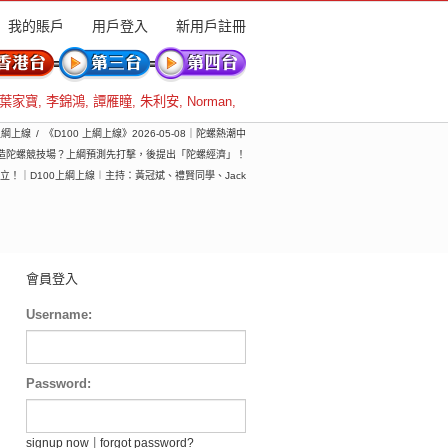
我的賬戶
用戶登入
新用戶註冊
葉家寶
,
李錦鴻
,
譚雁瞳
,
朱利安
,
Norman
,
 上綱上線
《D100 上綱上線》2026-05-08｜陀螺熱潮中
造陀螺競技場？上綱預測先打擊，後提出「陀螺經濟」！
！｜D100上綱上線︱主持：黃冠斌、禮賢同學、Jack
會員登入
Username:
Password:
|
signup now
forgot password?