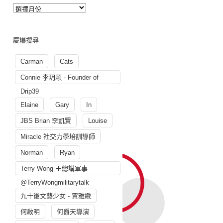
慶爆搜尋
Carman
Cats
Connie 李玥穎 - Founder of
Drip39
Elaine
Gary
In
JBS Brian 李凱賢
Louise
Miracle 社交力學培訓導師
Norman
Ryan
Terry Wong 王總講軍事
@TerryWongmilitarytalk
九十後文藝少女 - 賈雅緻
何啟明
何爵天導演