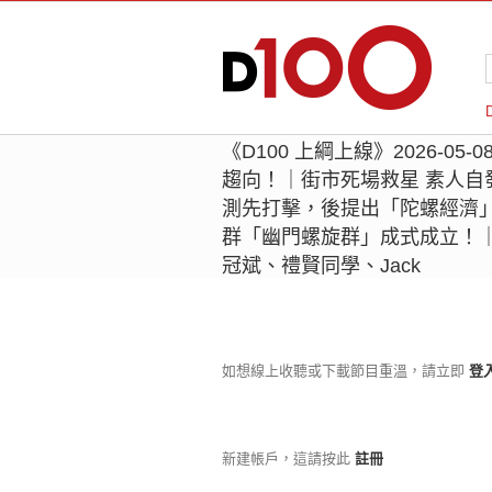
《D100 上綱上線》2026-0
趨向！｜街市死場救星 素人自
測先打擊，後提出「陀螺經濟
群「幽門螺旋群」成式成立！｜
冠斌、禮賢同學、Jack
如想線上收聽或下載節目重溫，請立即
登
新建帳戶，這請按此
註冊