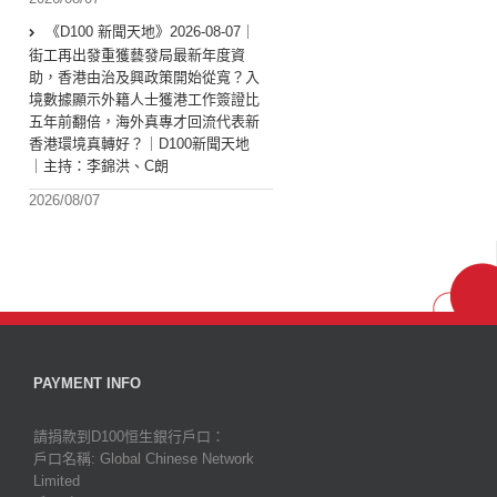
《D100 新聞天地》2026-08-07｜
街工再出發重獲藝發局最新年度資
助，香港由治及興政策開始從寬？入
境數據顯示外籍人士獲港工作簽證比
五年前翻倍，海外真專才回流代表新
香港環境真轉好？｜D100新聞天地
｜主持：李錦洪、C朗
2026/08/07
PAYMENT INFO
請捐款到D100恒生銀行戶口：
戶口名稱: Global Chinese Network
Limited