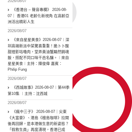
2026/08/07
《香港台 – 聲音專欄》 2026-08-
07｜ 香港01 老齡化新視角 在高齡亞
洲活出精彩人生
2026/08/07
《來自星星美食》2026-08-07︱深
圳高端新派中菜驚喜重重！脆卜卜酸
甜燈影咕嚕肉，堂弄黃油蟹黯然銷魂
飯，搭配不同口味干邑名釀。︱來自
星星美食︱主持：陳俊偉 嘉賓：
Philip Fung
2026/08/07
《西城故事》2026-08-07︱第44季
第10集 ︱主持：沈西城
2026/08/07
《瘋中三子》 2026-08-07｜尖東
《大富豪》、港島《檀島咖啡》拉閘
後再回歸，是本港做生意的新姿態？
「假救生員」再度湧現，香港已成