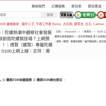
聯絡我們
訂購服務
節目表
節目重溫
D100 慶爆搜尋 :
瘋中三子
,
午夜工作者 Benny
,
古庄辰
,
康常治
,
古立
,
Carman
,
羅倫斯
5-08｜陀螺熱潮中觀察社會發展
主頁
-- Featured --
-- 香港台 --
D100
觀察社會發展趨向！｜街市死場救星 素人自發創
發創造陀螺競技場？上綱預
｜禮賢（螺賢）專屬陀螺群「幽門螺旋群」成式成立
」！｜禮賢（螺賢）專屬陀螺
D100上綱上線︱主持：黃
入
或
購買D100收聽服務
或
購買D100網台節目
。