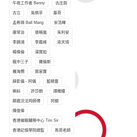
午夜工作者 Benny
古庄辰
古立
吳佩孚
基哥
孟希璘 Ball Mang
宋浩暉
康常治
張曉嵐
朱利安
李錦鴻
李鑑峰
梁天琦
楊偉倫
湯寳如
瘋中三子
羅倫斯
羅海憫
葉家寶
薛影儀 - 阿儀
藍精靈
蝌蚪
許莎朗
譚雁瞳
鄭遨汶法筠師傅
阿銀
陳俊偉
香港催眠輔導中心 Tim Sir
香港記憶學院總監
馬哥老師