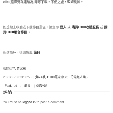
click選擇另存連結為,即可下載。不便之處，敬請見諒。
如想線上收聽或下載節目重溫，請立即
登入
或
購買D100收聽服務
或
購
買D100網台節目
。
新建帳戶，這請按此
註冊
相關搜尋:
羅家聰
2021/08/19 23:00:55
|
(第24季) D100羅家聰 六十分鐘經人論
,
-
- Featured --
,
-- 網台 --
|
0條評論
評論
You must be
logged in
to post a comment.