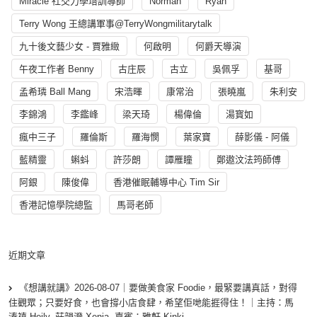
Miracle 社交力學培訓導師
Norman
Ryan
Terry Wong 王總講軍事@TerryWongmilitarytalk
九十後文藝少女 - 賈雅緻
何啟明
何爵天導演
午夜工作者 Benny
古庄辰
古立
吳佩孚
基哥
孟希璘 Ball Mang
宋浩暉
康常治
張曉嵐
朱利安
李錦鴻
李鑑峰
梁天琦
楊偉倫
湯寳如
瘋中三子
羅倫斯
羅海憫
葉家寶
薛影儀 - 阿儀
藍精靈
蝌蚪
許莎朗
譚雁瞳
鄭遨汶法筠師傅
阿銀
陳俊偉
香港催眠輔導中心 Tim Sir
香港記憶學院總監
馬哥老師
近期文章
《想講就講》2026-08-07｜要做美食家 Foodie，最緊要講真話，對得
住觀眾；只要好食，也會撐小店食肆，希望佢哋能捱得住！｜主持：馬
溱禧 Heily, 莊韻澄 Xenia, 嘉賓：雅軒 Kinki