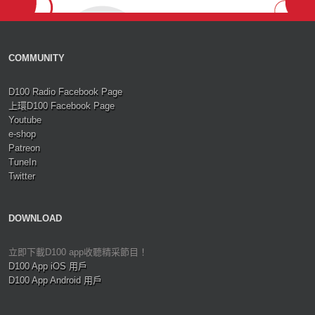
COMMUNITY
D100 Radio Facebook Page
上環D100 Facebook Page
Youtube
e-shop
Patreon
TuneIn
Twitter
DOWNLOAD
立即下載D100 app收聽精采節目！
D100 App iOS 用戶
D100 App Android 用戶