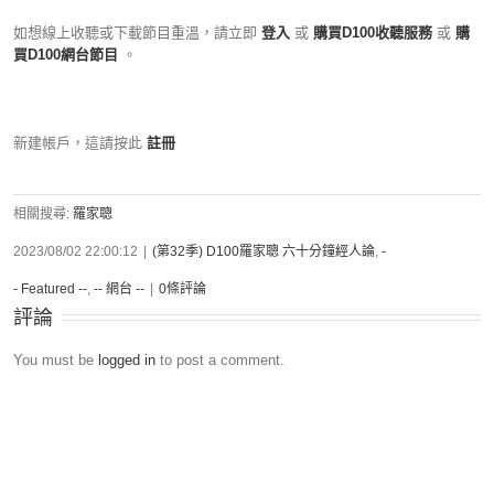
如想線上收聽或下載節目重溫，請立即
登入
或
購買D100收聽服務
或
購
買D100網台節目
。
新建帳戶，這請按此
註冊
相關搜尋:
羅家聰
2023/08/02 22:00:12
|
(第32季) D100羅家聰 六十分鐘經人論
,
-
- Featured --
,
-- 網台 --
|
0條評論
評論
You must be
logged in
to post a comment.