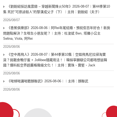
《劉銳紹採訪風雲錄 – 穿越新聞烽火50年》2026-08-07︱第44季第10
集 死於”可原諒殺人“的黎漢成父子（下）︱主持：劉銳紹（夫子）
2026/08/07
《香蕉俱樂部》2026-08-06︱阿Rei年尾結婚，預祝佢百年好合！新房
問題點解決？生唔生小朋友呢？︱主持：杜浚斌 Ben, 塔羅小公主
Selina, Viola, 阿Rei
2026/08/06
《空中再飛人》2026-08-07︱第44季第10集｜空姐飛馬尼拉掃淘寶
貨？挑戰食鴨仔蛋 + Jollibee隱藏用法！︱韓妹寧願瞓公司都唔想返韓
國？爆料航空界超嚴格階級文化！︱主持：寶珠、寶堅、Jack
2026/08/06
《啱傾啱講啱聽顏聯武》2026-08-06︱︱主持：顏聯武
2026/08/06