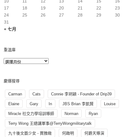
10
11
12
13
14
15
16
17
18
19
20
21
22
23
24
25
26
27
28
29
30
31
« 七月
重溫庫
慶爆搜尋
Carman
Cats
Connie 李玥穎 - Founder of Drip39
Elaine
Gary
In
JBS Brian 李凱賢
Louise
Miracle 社交力學培訓導師
Norman
Ryan
Terry Wong 王總講軍事@TerryWongmilitarytalk
九十後文藝少女 - 賈雅緻
何啟明
何爵天導演