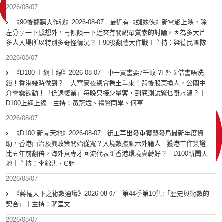
2026/08/07
《90後翻牆大作戰》2026-08-07︱最近有《蜘蛛俠》新電影上映，除
左分享一下感想外，再傾談一下近來有關觀眾質素的討論，因為多大片
多人入場所以特別多奇怪情況？︱90後翻牆大作戰︱主持：梁德民團隊
2026/08/07
《D100 上綱上線》2026-08-07｜中一買書要7千蚊 ?! 外國借書唔洗
錢！香港幾時做到？｜大富豪夜總會捲土重來！背後股東換人，公關中
介蠢蠢欲動！「低調復業」每晚只接少量客，到底測試緊乜嘢水溫？｜
D100上綱上線︱主持：黃冠斌、禮賢同學、何亨
2026/08/07
《D100 新聞天地》2026-08-07｜街工再出發重獲藝發局最新年度資
助，香港由治及興政策開始從寬？入境數據顯示外籍人士獲港工作簽證
比五年前翻倍，海外真專才回流代表新香港環境真轉好？｜D100新聞天
地｜主持：李錦洪、C朗
2026/08/07
《蔣權天下之術數通識》2026-08-07︱第44季第10集:「歴史與術數的
契合」｜主持：蔣匡文
2026/08/07