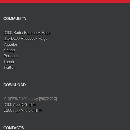
COMMUNITY
D100 Radio Facebook Page
上環D100 Facebook Page
Youtube
e-shop
Patreon
TuneIn
Twitter
DOWNLOAD
立即下載D100 app收聽精采節目！
D100 App iOS 用戶
D100 App Android 用戶
CONTACTS