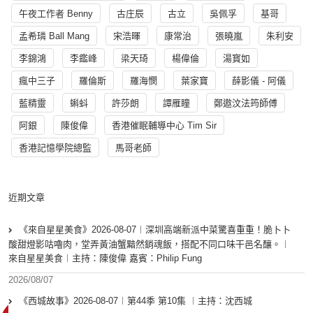
午夜工作者 Benny
古庄辰
古立
吳佩孚
基哥
孟希璘 Ball Mang
宋浩暉
康常治
張曉嵐
朱利安
李錦鴻
李鑑峰
梁天琦
楊偉倫
湯寳如
瘋中三子
羅倫斯
羅海憫
葉家寶
薛影儀 - 阿儀
藍精靈
蝌蚪
許莎朗
譚雁瞳
鄭遨汶法筠師傅
阿銀
陳俊偉
香港催眠輔導中心 Tim Sir
香港記憶學院總監
馬哥老師
近期文章
《來自星星美食》2026-08-07︱深圳高端新派中菜驚喜重重！脆卜卜
酸甜燈影咕嚕肉，堂弄黃油蟹黯然銷魂飯，搭配不同口味干邑名釀。︱
來自星星美食︱主持：陳俊偉 嘉賓：Philip Fung
2026/08/07
《西城故事》2026-08-07︱第44季 第10集 ︱主持：沈西城